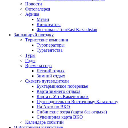
Новости
Фотогалерея
Афиша
Музеи
Кинотеатры
Фестиваль TourEast Kazakhstan
Запланируй поездку
Туристские компании
Туроператоры
Турагентства
Туры
Гиды
Времена года
Летний отдых
Зимний отдых
Скачать путеводители
Бухтарминское побережье
Карта зимнего отдыха
Карта г. Усть-Каменогорск
Путеводитель по Восточному Казахстану
На Авто по ВКО
Сибинские озера (карта баз отдыха)
Сувенирная карта ВКО
Календарь событий
О Восточном Казахстане