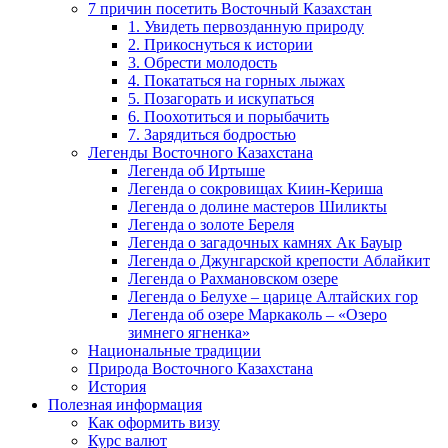
7 причин посетить Восточный Казахстан
1. Увидеть первозданную природу
2. Прикоснуться к истории
3. Обрести молодость
4. Покататься на горных лыжах
5. Позагорать и искупаться
6. Поохотиться и порыбачить
7. Зарядиться бодростью
Легенды Восточного Казахстана
Легенда об Иртыше
Легенда о сокровищах Киин-Кериша
Легенда о долине мастеров Шиликты
Легенда о золоте Береля
Легенда о загадочных камнях Ак Бауыр
Легенда о Джунгарской крепости Аблайкит
Легенда о Рахмановском озере
Легенда о Белухе – царице Алтайских гор
Легенда об озере Маркаколь – «Озеро
зимнего ягненка»
Национальные традиции
Природа Восточного Казахстана
История
Полезная информация
Как оформить визу
Курс валют