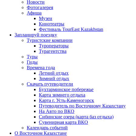
Новости
Фотогалерея
Афиша
Музеи
Кинотеатры
Фестиваль TourEast Kazakhstan
Запланируй поездку
Туристские компании
Туроператоры
Турагентства
Туры
Гиды
Времена года
Летний отдых
Зимний отдых
Скачать путеводители
Бухтарминское побережье
Карта зимнего отдыха
Карта г. Усть-Каменогорск
Путеводитель по Восточному Казахстану
На Авто по ВКО
Сибинские озера (карта баз отдыха)
Сувенирная карта ВКО
Календарь событий
О Восточном Казахстане