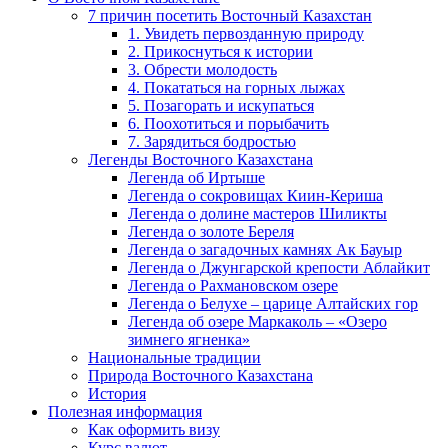
7 причин посетить Восточный Казахстан
1. Увидеть первозданную природу
2. Прикоснуться к истории
3. Обрести молодость
4. Покататься на горных лыжах
5. Позагорать и искупаться
6. Поохотиться и порыбачить
7. Зарядиться бодростью
Легенды Восточного Казахстана
Легенда об Иртыше
Легенда о сокровищах Киин-Кериша
Легенда о долине мастеров Шиликты
Легенда о золоте Береля
Легенда о загадочных камнях Ак Бауыр
Легенда о Джунгарской крепости Аблайкит
Легенда о Рахмановском озере
Легенда о Белухе – царице Алтайских гор
Легенда об озере Маркаколь – «Озеро
зимнего ягненка»
Национальные традиции
Природа Восточного Казахстана
История
Полезная информация
Как оформить визу
Курс валют