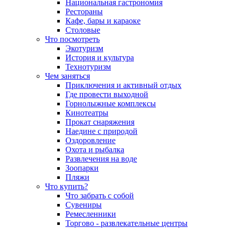
Национальная гастрономия
Рестораны
Кафе, бары и караоке
Столовые
Что посмотреть
Экотуризм
История и культура
Технотуризм
Чем заняться
Приключения и активный отдых
Где провести выходной
Горнолыжные комплексы
Кинотеатры
Прокат снаряжения
Наедине с природой
Оздоровление
Охота и рыбалка
Развлечения на воде
Зоопарки
Пляжи
Что купить?
Что забрать с собой
Сувениры
Ремесленники
Торгово - развлекательные центры