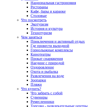
Национальная гастрономия
Рестораны
Кафе, бары и караоке
Столовые
Что посмотреть
Экотуризм
История и культура
Технотуризм
Чем заняться
Приключения и активный отдых
Где провести выходной
Горнолыжные комплексы
Кинотеатры
Прокат снаряжения
Наедине с природой
Оздоровление
Охота и рыбалка
Развлечения на воде
Зоопарки
Пляжи
Что купить?
Что забрать с собой
Сувениры
Ремесленники
Торгово - развлекательные центры