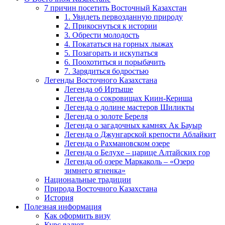
7 причин посетить Восточный Казахстан
1. Увидеть первозданную природу
2. Прикоснуться к истории
3. Обрести молодость
4. Покататься на горных лыжах
5. Позагорать и искупаться
6. Поохотиться и порыбачить
7. Зарядиться бодростью
Легенды Восточного Казахстана
Легенда об Иртыше
Легенда о сокровищах Киин-Кериша
Легенда о долине мастеров Шиликты
Легенда о золоте Береля
Легенда о загадочных камнях Ак Бауыр
Легенда о Джунгарской крепости Аблайкит
Легенда о Рахмановском озере
Легенда о Белухе – царице Алтайских гор
Легенда об озере Маркаколь – «Озеро
зимнего ягненка»
Национальные традиции
Природа Восточного Казахстана
История
Полезная информация
Как оформить визу
Курс валют