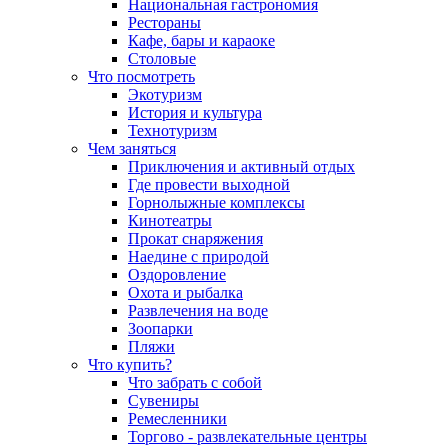
Национальная гастрономия
Рестораны
Кафе, бары и караоке
Столовые
Что посмотреть
Экотуризм
История и культура
Технотуризм
Чем заняться
Приключения и активный отдых
Где провести выходной
Горнолыжные комплексы
Кинотеатры
Прокат снаряжения
Наедине с природой
Оздоровление
Охота и рыбалка
Развлечения на воде
Зоопарки
Пляжи
Что купить?
Что забрать с собой
Сувениры
Ремесленники
Торгово - развлекательные центры