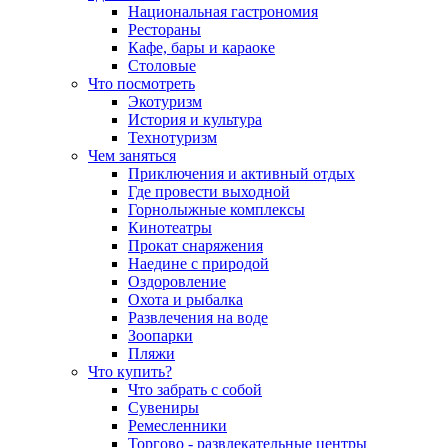
Национальная гастрономия
Рестораны
Кафе, бары и караоке
Столовые
Что посмотреть
Экотуризм
История и культура
Технотуризм
Чем заняться
Приключения и активный отдых
Где провести выходной
Горнолыжные комплексы
Кинотеатры
Прокат снаряжения
Наедине с природой
Оздоровление
Охота и рыбалка
Развлечения на воде
Зоопарки
Пляжи
Что купить?
Что забрать с собой
Сувениры
Ремесленники
Торгово - развлекательные центры