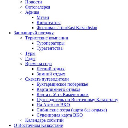
Новости
Фотогалерея
Афиша
Музеи
Кинотеатры
Фестиваль TourEast Kazakhstan
Запланируй поездку
Туристские компании
Туроператоры
Турагентства
Туры
Гиды
Времена года
Летний отдых
Зимний отдых
Скачать путеводители
Бухтарминское побережье
Карта зимнего отдыха
Карта г. Усть-Каменогорск
Путеводитель по Восточному Казахстану
На Авто по ВКО
Сибинские озера (карта баз отдыха)
Сувенирная карта ВКО
Календарь событий
О Восточном Казахстане