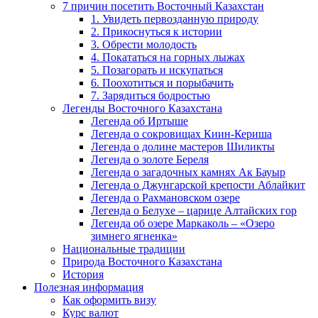
7 причин посетить Восточный Казахстан
1. Увидеть первозданную природу
2. Прикоснуться к истории
3. Обрести молодость
4. Покататься на горных лыжах
5. Позагорать и искупаться
6. Поохотиться и порыбачить
7. Зарядиться бодростью
Легенды Восточного Казахстана
Легенда об Иртыше
Легенда о сокровищах Киин-Кериша
Легенда о долине мастеров Шиликты
Легенда о золоте Береля
Легенда о загадочных камнях Ак Бауыр
Легенда о Джунгарской крепости Аблайкит
Легенда о Рахмановском озере
Легенда о Белухе – царице Алтайских гор
Легенда об озере Маркаколь – «Озеро
зимнего ягненка»
Национальные традиции
Природа Восточного Казахстана
История
Полезная информация
Как оформить визу
Курс валют