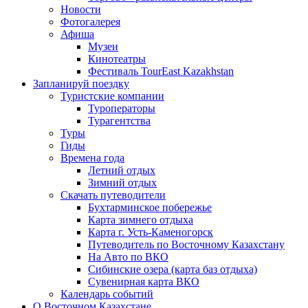
Новости
Фотогалерея
Афиша
Музеи
Кинотеатры
Фестиваль TourEast Kazakhstan
Запланируй поездку
Туристские компании
Туроператоры
Турагентства
Туры
Гиды
Времена года
Летний отдых
Зимний отдых
Скачать путеводители
Бухтарминское побережье
Карта зимнего отдыха
Карта г. Усть-Каменогорск
Путеводитель по Восточному Казахстану
На Авто по ВКО
Сибинские озера (карта баз отдыха)
Сувенирная карта ВКО
Календарь событий
О Восточном Казахстане