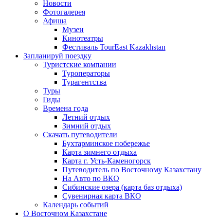
Новости
Фотогалерея
Афиша
Музеи
Кинотеатры
Фестиваль TourEast Kazakhstan
Запланируй поездку
Туристские компании
Туроператоры
Турагентства
Туры
Гиды
Времена года
Летний отдых
Зимний отдых
Скачать путеводители
Бухтарминское побережье
Карта зимнего отдыха
Карта г. Усть-Каменогорск
Путеводитель по Восточному Казахстану
На Авто по ВКО
Сибинские озера (карта баз отдыха)
Сувенирная карта ВКО
Календарь событий
О Восточном Казахстане