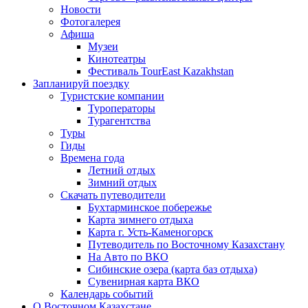
Новости
Фотогалерея
Афиша
Музеи
Кинотеатры
Фестиваль TourEast Kazakhstan
Запланируй поездку
Туристские компании
Туроператоры
Турагентства
Туры
Гиды
Времена года
Летний отдых
Зимний отдых
Скачать путеводители
Бухтарминское побережье
Карта зимнего отдыха
Карта г. Усть-Каменогорск
Путеводитель по Восточному Казахстану
На Авто по ВКО
Сибинские озера (карта баз отдыха)
Сувенирная карта ВКО
Календарь событий
О Восточном Казахстане