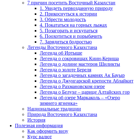
7 причин посетить Восточный Казахстан
1. Увидеть первозданную природу
2. Прикоснуться к истории
3. Обрести молодость
4. Покататься на горных лыжах
5. Позагорать и искупаться
6. Поохотиться и порыбачить
7. Зарядиться бодростью
Легенды Восточного Казахстана
Легенда об Иртыше
Легенда о сокровищах Киин-Кериша
Легенда о долине мастеров Шиликты
Легенда о золоте Береля
Легенда о загадочных камнях Ак Бауыр
Легенда о Джунгарской крепости Аблайкит
Легенда о Рахмановском озере
Легенда о Белухе – царице Алтайских гор
Легенда об озере Маркаколь – «Озеро
зимнего ягненка»
Национальные традиции
Природа Восточного Казахстана
История
Полезная информация
Как оформить визу
Курс валют