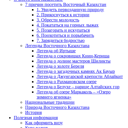
7 причин посетить Восточный Казахстан
1. Увидеть первозданную природу
2. Прикоснуться к истории
3. Обрести молодость
4. Покататься на горных лыжах
5. Позагорать и искупаться
6. Поохотиться и порыбачить
7. Зарядиться бодростью
Легенды Восточного Казахстана
Легенда об Иртыше
Легенда о сокровищах Киин-Кериша
Легенда о долине мастеров Шиликты
Легенда о золоте Береля
Легенда о загадочных камнях Ак Бауыр
Легенда о Джунгарской крепости Аблайкит
Легенда о Рахмановском озере
Легенда о Белухе – царице Алтайских гор
Легенда об озере Маркаколь – «Озеро
зимнего ягненка»
Национальные традиции
Природа Восточного Казахстана
История
Полезная информация
Как оформить визу
Курс валют