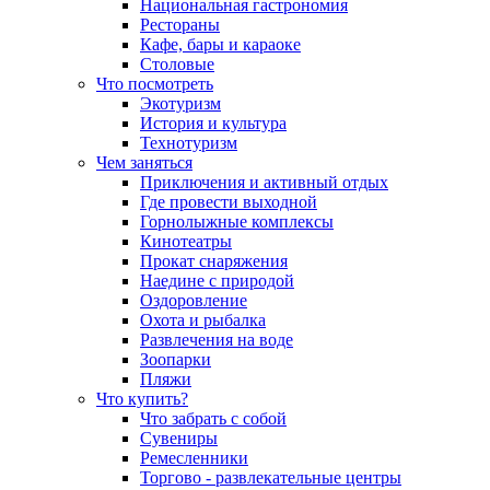
Национальная гастрономия
Рестораны
Кафе, бары и караоке
Столовые
Что посмотреть
Экотуризм
История и культура
Технотуризм
Чем заняться
Приключения и активный отдых
Где провести выходной
Горнолыжные комплексы
Кинотеатры
Прокат снаряжения
Наедине с природой
Оздоровление
Охота и рыбалка
Развлечения на воде
Зоопарки
Пляжи
Что купить?
Что забрать с собой
Сувениры
Ремесленники
Торгово - развлекательные центры