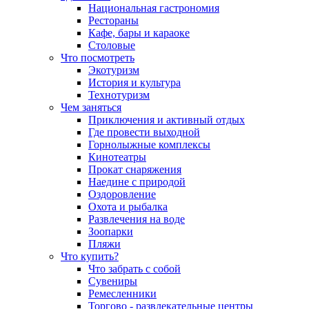
Национальная гастрономия
Рестораны
Кафе, бары и караоке
Столовые
Что посмотреть
Экотуризм
История и культура
Технотуризм
Чем заняться
Приключения и активный отдых
Где провести выходной
Горнолыжные комплексы
Кинотеатры
Прокат снаряжения
Наедине с природой
Оздоровление
Охота и рыбалка
Развлечения на воде
Зоопарки
Пляжи
Что купить?
Что забрать с собой
Сувениры
Ремесленники
Торгово - развлекательные центры