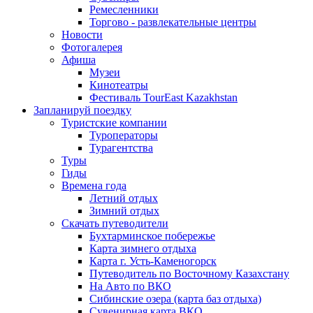
Ремесленники
Торгово - развлекательные центры
Новости
Фотогалерея
Афиша
Музеи
Кинотеатры
Фестиваль TourEast Kazakhstan
Запланируй поездку
Туристские компании
Туроператоры
Турагентства
Туры
Гиды
Времена года
Летний отдых
Зимний отдых
Скачать путеводители
Бухтарминское побережье
Карта зимнего отдыха
Карта г. Усть-Каменогорск
Путеводитель по Восточному Казахстану
На Авто по ВКО
Сибинские озера (карта баз отдыха)
Сувенирная карта ВКО