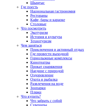
Шыңғыс
Где поесть
Национальная гастрономия
Рестораны
Кафе, бары и караоке
Столовые
Что посмотреть
Экотуризм
История и культура
Технотуризм
Чем заняться
Приключения и активный отдых
Где провести выходной
Горнолыжные комплексы
Кинотеатры
Прокат снаряжения
Наедине с природой
Оздоровление
Охота и рыбалка
Развлечения на воде
Зоопарки
Пляжи
Что купить?
Что забрать с собой
Сувениры