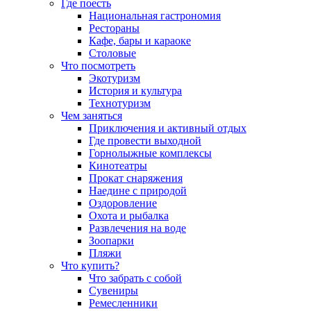
Где поесть
Национальная гастрономия
Рестораны
Кафе, бары и караоке
Столовые
Что посмотреть
Экотуризм
История и культура
Технотуризм
Чем заняться
Приключения и активный отдых
Где провести выходной
Горнолыжные комплексы
Кинотеатры
Прокат снаряжения
Наедине с природой
Оздоровление
Охота и рыбалка
Развлечения на воде
Зоопарки
Пляжи
Что купить?
Что забрать с собой
Сувениры
Ремесленники