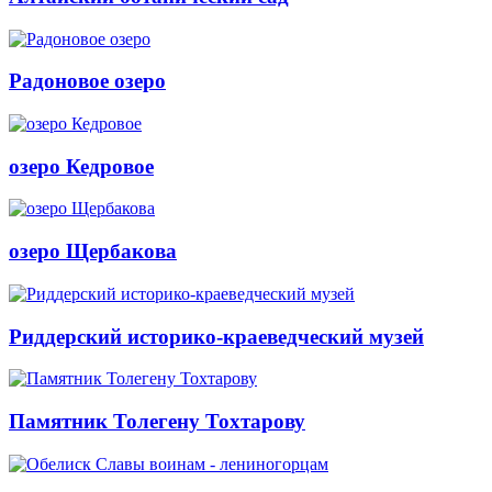
Радоновое озеро
озеро Кедровое
озеро Щербакова
Риддерский историко-краеведческий музей
Памятник Толегену Тохтарову