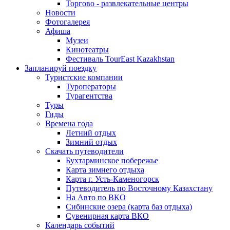
Торгово - развлекательные центры
Новости
Фотогалерея
Афиша
Музеи
Кинотеатры
Фестиваль TourEast Kazakhstan
Запланируй поездку
Туристские компании
Туроператоры
Турагентства
Туры
Гиды
Времена года
Летний отдых
Зимний отдых
Скачать путеводители
Бухтарминское побережье
Карта зимнего отдыха
Карта г. Усть-Каменогорск
Путеводитель по Восточному Казахстану
На Авто по ВКО
Сибинские озера (карта баз отдыха)
Сувенирная карта ВКО
Календарь событий