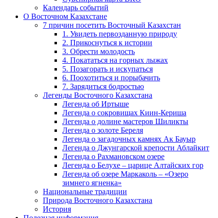
Календарь событий
О Восточном Казахстане
7 причин посетить Восточный Казахстан
1. Увидеть первозданную природу
2. Прикоснуться к истории
3. Обрести молодость
4. Покататься на горных лыжах
5. Позагорать и искупаться
6. Поохотиться и порыбачить
7. Зарядиться бодростью
Легенды Восточного Казахстана
Легенда об Иртыше
Легенда о сокровищах Киин-Кериша
Легенда о долине мастеров Шиликты
Легенда о золоте Береля
Легенда о загадочных камнях Ак Бауыр
Легенда о Джунгарской крепости Аблайкит
Легенда о Рахмановском озере
Легенда о Белухе – царице Алтайских гор
Легенда об озере Маркаколь – «Озеро
зимнего ягненка»
Национальные традиции
Природа Восточного Казахстана
История
Полезная информация