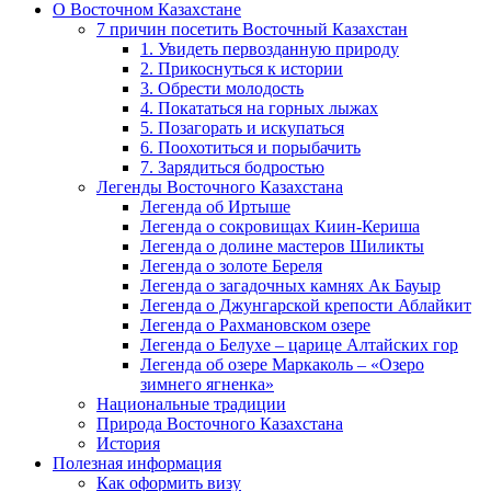
О Восточном Казахстане
7 причин посетить Восточный Казахстан
1. Увидеть первозданную природу
2. Прикоснуться к истории
3. Обрести молодость
4. Покататься на горных лыжах
5. Позагорать и искупаться
6. Поохотиться и порыбачить
7. Зарядиться бодростью
Легенды Восточного Казахстана
Легенда об Иртыше
Легенда о сокровищах Киин-Кериша
Легенда о долине мастеров Шиликты
Легенда о золоте Береля
Легенда о загадочных камнях Ак Бауыр
Легенда о Джунгарской крепости Аблайкит
Легенда о Рахмановском озере
Легенда о Белухе – царице Алтайских гор
Легенда об озере Маркаколь – «Озеро
зимнего ягненка»
Национальные традиции
Природа Восточного Казахстана
История
Полезная информация
Как оформить визу