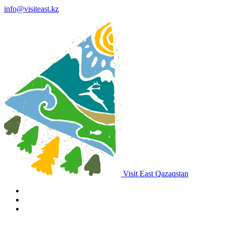
info@visiteast.kz
Visit East Qazaqstan