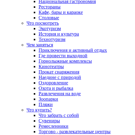
Национальная гастрономия
Рестораны
Кафе, бары и караоке
Столовые
Что посмотреть
Экотуризм
История и культура
Технотуризм
Чем заняться
Приключения и активный отдых
Где провести выходной
Горнолыжные комплексы
Кинотеатры
Прокат снаряжения
Наедине с природой
Оздоровление
Охота и рыбалка
Развлечения на воде
Зоопарки
Пляжи
Что купить?
Что забрать с собой
Сувениры
Ремесленники
Торгово - развлекательные центры