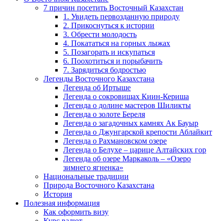
7 причин посетить Восточный Казахстан
1. Увидеть первозданную природу
2. Прикоснуться к истории
3. Обрести молодость
4. Покататься на горных лыжах
5. Позагорать и искупаться
6. Поохотиться и порыбачить
7. Зарядиться бодростью
Легенды Восточного Казахстана
Легенда об Иртыше
Легенда о сокровищах Киин-Кериша
Легенда о долине мастеров Шиликты
Легенда о золоте Береля
Легенда о загадочных камнях Ак Бауыр
Легенда о Джунгарской крепости Аблайкит
Легенда о Рахмановском озере
Легенда о Белухе – царице Алтайских гор
Легенда об озере Маркаколь – «Озеро
зимнего ягненка»
Национальные традиции
Природа Восточного Казахстана
История
Полезная информация
Как оформить визу
Курс валют