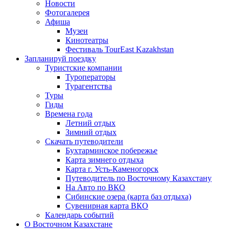
Новости
Фотогалерея
Афиша
Музеи
Кинотеатры
Фестиваль TourEast Kazakhstan
Запланируй поездку
Туристские компании
Туроператоры
Турагентства
Туры
Гиды
Времена года
Летний отдых
Зимний отдых
Скачать путеводители
Бухтарминское побережье
Карта зимнего отдыха
Карта г. Усть-Каменогорск
Путеводитель по Восточному Казахстану
На Авто по ВКО
Сибинские озера (карта баз отдыха)
Сувенирная карта ВКО
Календарь событий
О Восточном Казахстане