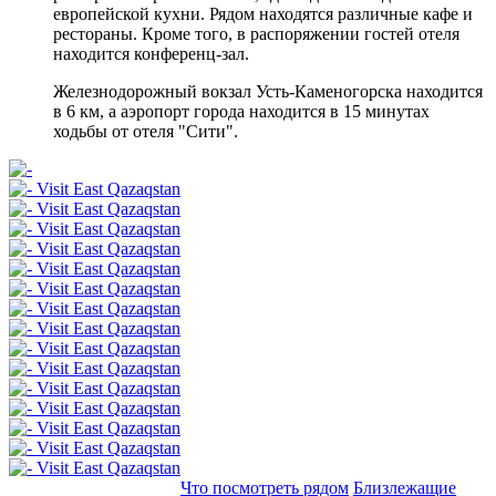
европейской
кухни
.
Рядом
находятся
различные
кафе
и
рестораны
.
Кроме
того
,
в
распоряжении
гостей
отеля
находится
конференц
-
зал
.
Железнодорожный
вокзал
Усть
-Каменогорска находится
в
6
км
,
а
аэропорт
города
находится
в
15
минутах
ходьбы от
отеля
"
Сити
"
.
Добавить в маршрут
Что посмотреть рядом
Близлежащие