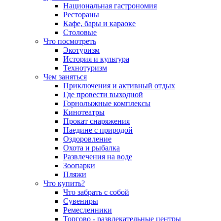
Национальная гастрономия
Рестораны
Кафе, бары и караоке
Столовые
Что посмотреть
Экотуризм
История и культура
Технотуризм
Чем заняться
Приключения и активный отдых
Где провести выходной
Горнолыжные комплексы
Кинотеатры
Прокат снаряжения
Наедине с природой
Оздоровление
Охота и рыбалка
Развлечения на воде
Зоопарки
Пляжи
Что купить?
Что забрать с собой
Сувениры
Ремесленники
Торгово - развлекательные центры