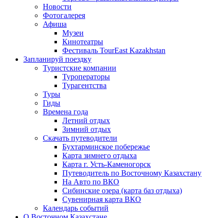
Новости
Фотогалерея
Афиша
Музеи
Кинотеатры
Фестиваль TourEast Kazakhstan
Запланируй поездку
Туристские компании
Туроператоры
Турагентства
Туры
Гиды
Времена года
Летний отдых
Зимний отдых
Скачать путеводители
Бухтарминское побережье
Карта зимнего отдыха
Карта г. Усть-Каменогорск
Путеводитель по Восточному Казахстану
На Авто по ВКО
Сибинские озера (карта баз отдыха)
Сувенирная карта ВКО
Календарь событий
О Восточном Казахстане