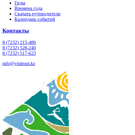
Гиды
Времена года
Скачать путеводители
Календарь событий
Контакты
8 (7232) 215-486
8 (7232) 528-240
8 (7232) 517-623
info@visiteast.kz