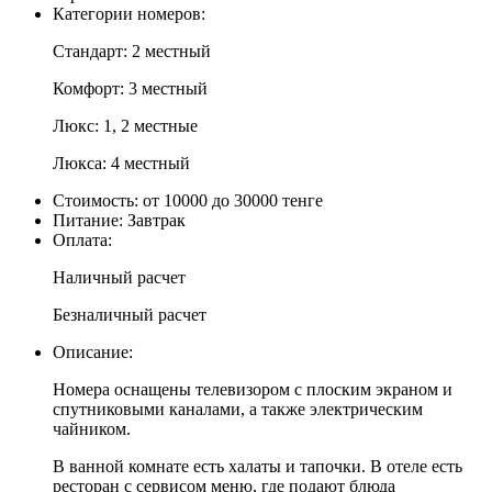
Категории номеров:
Стандарт
:
2
местный
Комфорт
:
3
местный
Люкс
:
1
,
2
местные
Люкса
:
4
местный
Стоимость:
от 10000 до 30000 тенге
Питание:
Завтрак
Оплата:
Наличный расчет
Безналичный расчет
Описание:
Номера
оснащены
телевизором
с
плоским
экраном
и
спутниковыми
каналами
, а также
электрическим
чайником
.
В
ванной
комнате
есть
халаты
и
тапочки
.
В
отеле
есть
ресторан
с
сервисом
меню
, где
подают
блюда