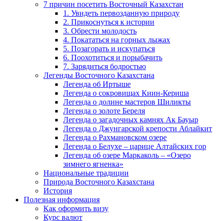
7 причин посетить Восточный Казахстан
1. Увидеть первозданную природу
2. Прикоснуться к истории
3. Обрести молодость
4. Покататься на горных лыжах
5. Позагорать и искупаться
6. Поохотиться и порыбачить
7. Зарядиться бодростью
Легенды Восточного Казахстана
Легенда об Иртыше
Легенда о сокровищах Киин-Кериша
Легенда о долине мастеров Шиликты
Легенда о золоте Береля
Легенда о загадочных камнях Ак Бауыр
Легенда о Джунгарской крепости Аблайкит
Легенда о Рахмановском озере
Легенда о Белухе – царице Алтайских гор
Легенда об озере Маркаколь – «Озеро
зимнего ягненка»
Национальные традиции
Природа Восточного Казахстана
История
Полезная информация
Как оформить визу
Курс валют