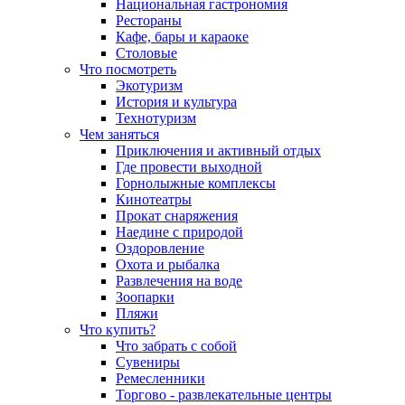
Национальная гастрономия
Рестораны
Кафе, бары и караоке
Столовые
Что посмотреть
Экотуризм
История и культура
Технотуризм
Чем заняться
Приключения и активный отдых
Где провести выходной
Горнолыжные комплексы
Кинотеатры
Прокат снаряжения
Наедине с природой
Оздоровление
Охота и рыбалка
Развлечения на воде
Зоопарки
Пляжи
Что купить?
Что забрать с собой
Сувениры
Ремесленники
Торгово - развлекательные центры