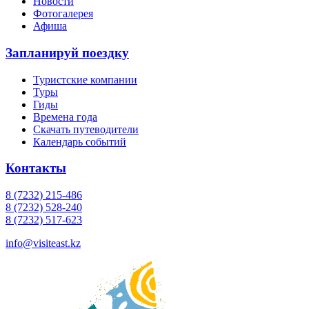
Новости
Фотогалерея
Афиша
Запланируй поездку
Туристские компании
Туры
Гиды
Времена года
Скачать путеводители
Календарь событий
Контакты
8 (7232) 215-486
8 (7232) 528-240
8 (7232) 517-623
info@visiteast.kz