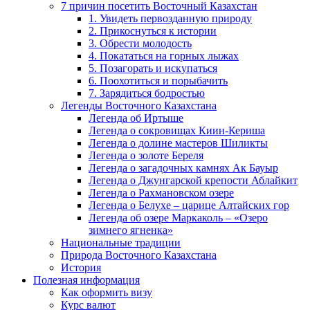
7 причин посетить Восточный Казахстан
1. Увидеть первозданную природу
2. Прикоснуться к истории
3. Обрести молодость
4. Покататься на горных лыжах
5. Позагорать и искупаться
6. Поохотиться и порыбачить
7. Зарядиться бодростью
Легенды Восточного Казахстана
Легенда об Иртыше
Легенда о сокровищах Киин-Кериша
Легенда о долине мастеров Шиликты
Легенда о золоте Береля
Легенда о загадочных камнях Ак Бауыр
Легенда о Джунгарской крепости Аблайкит
Легенда о Рахмановском озере
Легенда о Белухе – царице Алтайских гор
Легенда об озере Маркаколь – «Озеро
зимнего ягненка»
Национальные традиции
Природа Восточного Казахстана
История
Полезная информация
Как оформить визу
Курс валют