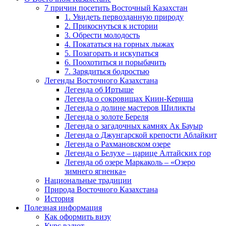
7 причин посетить Восточный Казахстан
1. Увидеть первозданную природу
2. Прикоснуться к истории
3. Обрести молодость
4. Покататься на горных лыжах
5. Позагорать и искупаться
6. Поохотиться и порыбачить
7. Зарядиться бодростью
Легенды Восточного Казахстана
Легенда об Иртыше
Легенда о сокровищах Киин-Кериша
Легенда о долине мастеров Шиликты
Легенда о золоте Береля
Легенда о загадочных камнях Ак Бауыр
Легенда о Джунгарской крепости Аблайкит
Легенда о Рахмановском озере
Легенда о Белухе – царице Алтайских гор
Легенда об озере Маркаколь – «Озеро
зимнего ягненка»
Национальные традиции
Природа Восточного Казахстана
История
Полезная информация
Как оформить визу
Курс валют