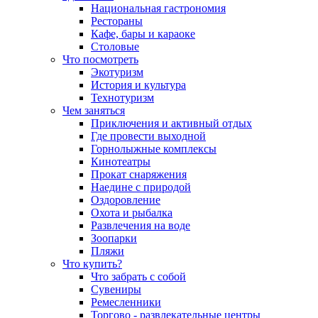
Национальная гастрономия
Рестораны
Кафе, бары и караоке
Столовые
Что посмотреть
Экотуризм
История и культура
Технотуризм
Чем заняться
Приключения и активный отдых
Где провести выходной
Горнолыжные комплексы
Кинотеатры
Прокат снаряжения
Наедине с природой
Оздоровление
Охота и рыбалка
Развлечения на воде
Зоопарки
Пляжи
Что купить?
Что забрать с собой
Сувениры
Ремесленники
Торгово - развлекательные центры