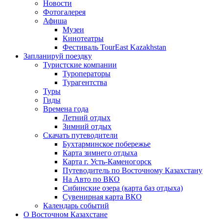
Новости
Фотогалерея
Афиша
Музеи
Кинотеатры
Фестиваль TourEast Kazakhstan
Запланируй поездку
Туристские компании
Туроператоры
Турагентства
Туры
Гиды
Времена года
Летний отдых
Зимний отдых
Скачать путеводители
Бухтарминское побережье
Карта зимнего отдыха
Карта г. Усть-Каменогорск
Путеводитель по Восточному Казахстану
На Авто по ВКО
Сибинские озера (карта баз отдыха)
Сувенирная карта ВКО
Календарь событий
О Восточном Казахстане