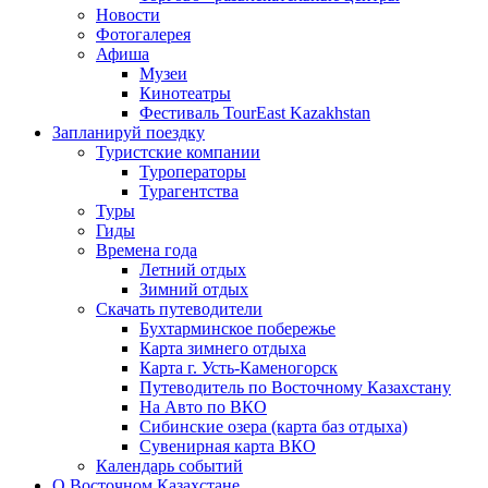
Новости
Фотогалерея
Афиша
Музеи
Кинотеатры
Фестиваль TourEast Kazakhstan
Запланируй поездку
Туристские компании
Туроператоры
Турагентства
Туры
Гиды
Времена года
Летний отдых
Зимний отдых
Скачать путеводители
Бухтарминское побережье
Карта зимнего отдыха
Карта г. Усть-Каменогорск
Путеводитель по Восточному Казахстану
На Авто по ВКО
Сибинские озера (карта баз отдыха)
Сувенирная карта ВКО
Календарь событий
О Восточном Казахстане