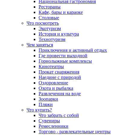
Национальная гастрономия
Рестораны
Кафе, бары и караоке
Столовые
Что посмотреть
Экотуризм
История и культура
Технотуризм
Чем заняться
Приключения и активный отдых
Где провести выходной
Горнолыжные комплексы
Кинотеатры
Прокат снаряжения
Наедине с природой
Оздоровление
Охота и рыбалка
Развлечения на воде
Зоопарки
Пляжи
Что купить?
Что забрать с собой
Сувениры
Ремесленники
Торгово - развлекательные центры