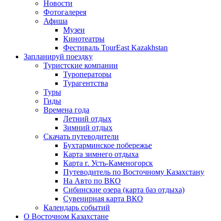
Новости
Фотогалерея
Афиша
Музеи
Кинотеатры
Фестиваль TourEast Kazakhstan
Запланируй поездку
Туристские компании
Туроператоры
Турагентства
Туры
Гиды
Времена года
Летний отдых
Зимний отдых
Скачать путеводители
Бухтарминское побережье
Карта зимнего отдыха
Карта г. Усть-Каменогорск
Путеводитель по Восточному Казахстану
На Авто по ВКО
Сибинские озера (карта баз отдыха)
Сувенирная карта ВКО
Календарь событий
О Восточном Казахстане