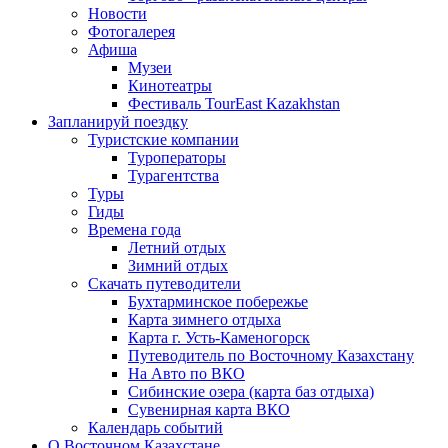
Новости
Фотогалерея
Афиша
Музеи
Кинотеатры
Фестиваль TourEast Kazakhstan
Запланируй поездку
Туристские компании
Туроператоры
Турагентства
Туры
Гиды
Времена года
Летний отдых
Зимний отдых
Скачать путеводители
Бухтарминское побережье
Карта зимнего отдыха
Карта г. Усть-Каменогорск
Путеводитель по Восточному Казахстану
На Авто по ВКО
Сибинские озера (карта баз отдыха)
Сувенирная карта ВКО
Календарь событий
О Восточном Казахстане