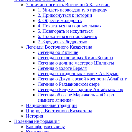
7 причин посетить Восточный Казахстан
1. Увидеть первозданную природу
2. Прикоснуться к истории
3. Обрести молодость
4. Покататься на горных лыжах
5. Позагорать и искупаться
6. Поохотиться и порыбачить
7. Зарядиться бодростью
Легенды Восточного Казахстана
Легенда об Иртыше
Легенда о сокровищах Киин-Кериша
Легенда о долине мастеров Шиликты
Легенда о золоте Береля
Легенда о загадочных камнях Ак Бауыр
Легенда о Джунгарской крепости Аблайкит
Легенда о Рахмановском озере
Легенда о Белухе – царице Алтайских гор
Легенда об озере Маркаколь – «Озеро
зимнего ягненка»
Национальные традиции
Природа Восточного Казахстана
История
Полезная информация
Как оформить визу
Курс валют