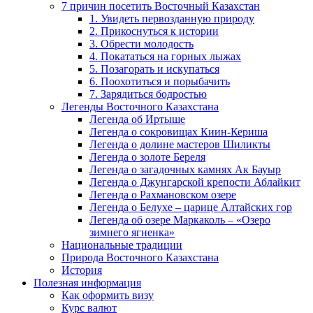
7 причин посетить Восточный Казахстан
1. Увидеть первозданную природу
2. Прикоснуться к истории
3. Обрести молодость
4. Покататься на горных лыжах
5. Позагорать и искупаться
6. Поохотиться и порыбачить
7. Зарядиться бодростью
Легенды Восточного Казахстана
Легенда об Иртыше
Легенда о сокровищах Киин-Кериша
Легенда о долине мастеров Шиликты
Легенда о золоте Береля
Легенда о загадочных камнях Ак Бауыр
Легенда о Джунгарской крепости Аблайкит
Легенда о Рахмановском озере
Легенда о Белухе – царице Алтайских гор
Легенда об озере Маркаколь – «Озеро
зимнего ягненка»
Национальные традиции
Природа Восточного Казахстана
История
Полезная информация
Как оформить визу
Курс валют