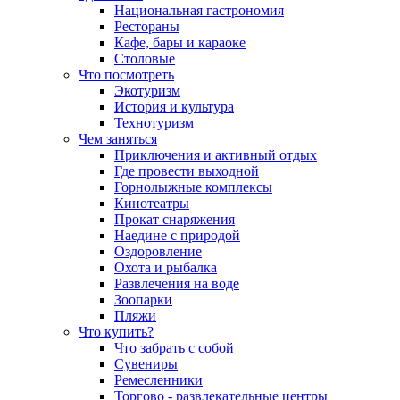
Национальная гастрономия
Рестораны
Кафе, бары и караоке
Столовые
Что посмотреть
Экотуризм
История и культура
Технотуризм
Чем заняться
Приключения и активный отдых
Где провести выходной
Горнолыжные комплексы
Кинотеатры
Прокат снаряжения
Наедине с природой
Оздоровление
Охота и рыбалка
Развлечения на воде
Зоопарки
Пляжи
Что купить?
Что забрать с собой
Сувениры
Ремесленники
Торгово - развлекательные центры