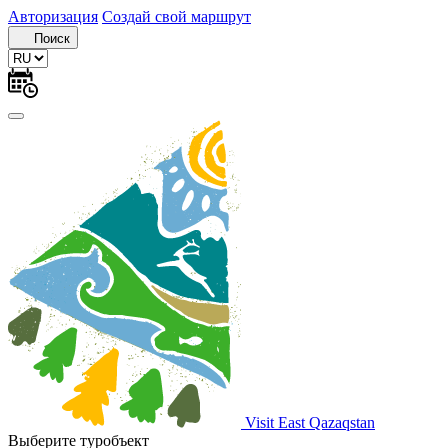
Авторизация
Создай свой маршрут
Поиск
Visit East Qazaqstan
Выберите туробъект