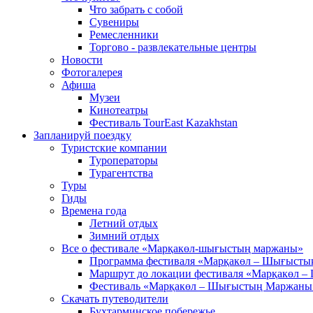
Что забрать с собой
Сувениры
Ремесленники
Торгово - развлекательные центры
Новости
Фотогалерея
Афиша
Музеи
Кинотеатры
Фестиваль TourEast Kazakhstan
Запланируй поездку
Туристские компании
Туроператоры
Турагентства
Туры
Гиды
Времена года
Летний отдых
Зимний отдых
Все о фестивале «Марқакөл-шығыстың маржаны»
Программа фестиваля «Марқакөл – Шығыст
Маршрут до локации фестиваля «Марқакөл 
Фестиваль «Марқакөл – Шығыстың Маржаны
Скачать путеводители
Бухтарминское побережье