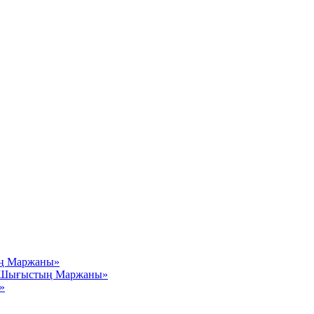
ың Маржаны»
– Шығыстың Маржаны»
»