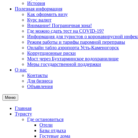
История
Полезная информация
Как оформить визу
Курс валют
Внимание! Пограничная зона!
Где можно сдать тест на COVID-19?
Информация для туристов о коронавирусной инфе
Режим работы и тарифы паромной переправы
Онлайн табло аэропорта Усть-Каменогорск
Коррупционные риски
Мост через Бухтарминское водохранилище
Меры государственной поддержки
О нас
Контакты
Для бизнеса
Объявления
Меню
Главная
Туристу
Где остановиться
Отели
Базы отдыха
Гостевые дома