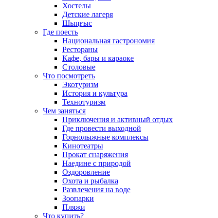
Хостелы
Детские лагеря
Шыңғыс
Где поесть
Национальная гастрономия
Рестораны
Кафе, бары и караоке
Столовые
Что посмотреть
Экотуризм
История и культура
Технотуризм
Чем заняться
Приключения и активный отдых
Где провести выходной
Горнолыжные комплексы
Кинотеатры
Прокат снаряжения
Наедине с природой
Оздоровление
Охота и рыбалка
Развлечения на воде
Зоопарки
Пляжи
Что купить?