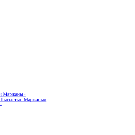
ың Маржаны»
– Шығыстың Маржаны»
»