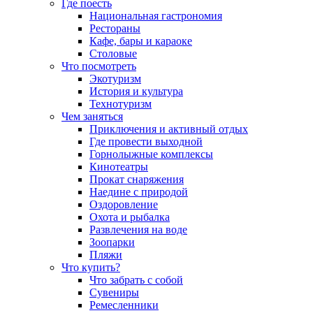
Где поесть
Национальная гастрономия
Рестораны
Кафе, бары и караоке
Столовые
Что посмотреть
Экотуризм
История и культура
Технотуризм
Чем заняться
Приключения и активный отдых
Где провести выходной
Горнолыжные комплексы
Кинотеатры
Прокат снаряжения
Наедине с природой
Оздоровление
Охота и рыбалка
Развлечения на воде
Зоопарки
Пляжи
Что купить?
Что забрать с собой
Сувениры
Ремесленники