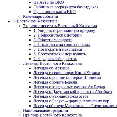
На Авто по ВКО
Сибинские озера (карта баз отдыха)
Сувенирная карта ВКО
Календарь событий
О Восточном Казахстане
7 причин посетить Восточный Казахстан
1. Увидеть первозданную природу
2. Прикоснуться к истории
3. Обрести молодость
4. Покататься на горных лыжах
5. Позагорать и искупаться
6. Поохотиться и порыбачить
7. Зарядиться бодростью
Легенды Восточного Казахстана
Легенда об Иртыше
Легенда о сокровищах Киин-Кериша
Легенда о долине мастеров Шиликты
Легенда о золоте Береля
Легенда о загадочных камнях Ак Бауыр
Легенда о Джунгарской крепости Аблайкит
Легенда о Рахмановском озере
Легенда о Белухе – царице Алтайских гор
Легенда об озере Маркаколь – «Озеро зимнего
Национальные традиции
Природа Восточного Казахстана