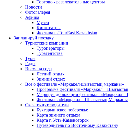
Торгово - развлекательные центры
Новости
Фотогалерея
Афиша
Музеи
Кинотеатры
Фестиваль TourEast Kazakhstan
Запланируй поездку
Туристские компании
Туроператоры
Турагентства
Туры
Гиды
Времена года
Летний отдых
Зимний отдых
Все о фестивале «Марқакөл-шығыстың маржаны»
Программа фестиваля «Марқакөл – Шығыст
Маршрут до локации фестиваля «Марқакөл 
Фестиваль «Марқакөл – Шығыстың Маржаны
Скачать путеводители
Бухтарминское побережье
Карта зимнего отдыха
Карта г. Усть-Каменогорск
Путеводитель по Восточному Казахстану