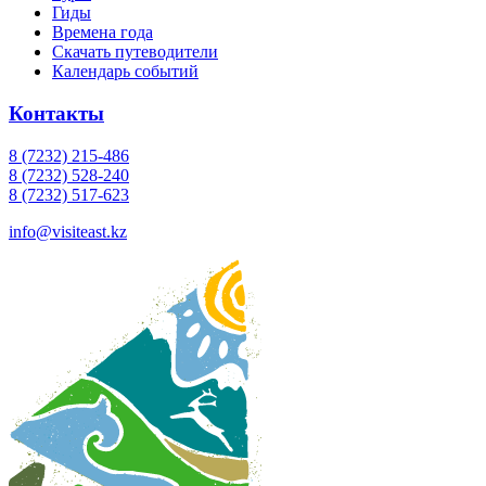
Гиды
Времена года
Скачать путеводители
Календарь событий
Контакты
8 (7232) 215-486
8 (7232) 528-240
8 (7232) 517-623
info@visiteast.kz