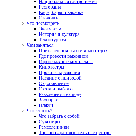
Национальная гастрономия
Рестораны
Кафе, бары и караоке
Столовые
Что посмотреть
Экотуризм
История и культура
Технотуризм
Чем заняться
Приключения и активный отдых
Где провести выходной
Горнолыжные комплексы
Кинотеатры
Прокат снаряжения
Наедине с природой
Оздоровление
Охота и рыбалка
Развлечения на воде
Зоопарки
Пляжи
Что купить?
Что забрать с собой
Сувениры
Ремесленники
Торгово - развлекательные центры