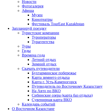
Новости
Фотогалерея
Афиша
Музеи
Кинотеатры
Фестиваль TourEast Kazakhstan
Запланируй поездку
Туристские компании
Туроператоры
Турагентства
Туры
Гиды
Времена года
Летний отдых
Зимний отдых
Скачать путеводители
Бухтарминское побережье
Карта зимнего отдыха
Карта г. Усть-Каменогорск
Путеводитель по Восточному Казахстану
На Авто по ВКО
Сибинские озера (карта баз отдыха)
Сувенирная карта ВКО
Календарь событий
О Восточном Казахстане