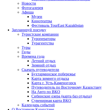
Новости
Фотогалерея
Афиша
Музеи
Кинотеатры
Фестиваль TourEast Kazakhstan
Запланируй поездку
Туристские компании
Туроператоры
Турагентства
Туры
Гиды
Времена года
Летний отдых
Зимний отдых
Скачать путеводители
Бухтарминское побережье
Карта зимнего отдыха
Карта г. Усть-Каменогорск
Путеводитель по Восточному Казахстану
На Авто по ВКО
Сибинские озера (карта баз отдыха)
Сувенирная карта ВКО
Календарь событий
О Восточном Казахстане