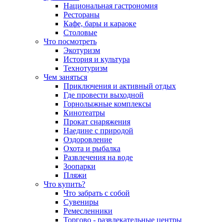
Национальная гастрономия
Рестораны
Кафе, бары и караоке
Столовые
Что посмотреть
Экотуризм
История и культура
Технотуризм
Чем заняться
Приключения и активный отдых
Где провести выходной
Горнолыжные комплексы
Кинотеатры
Прокат снаряжения
Наедине с природой
Оздоровление
Охота и рыбалка
Развлечения на воде
Зоопарки
Пляжи
Что купить?
Что забрать с собой
Сувениры
Ремесленники
Торгово - развлекательные центры