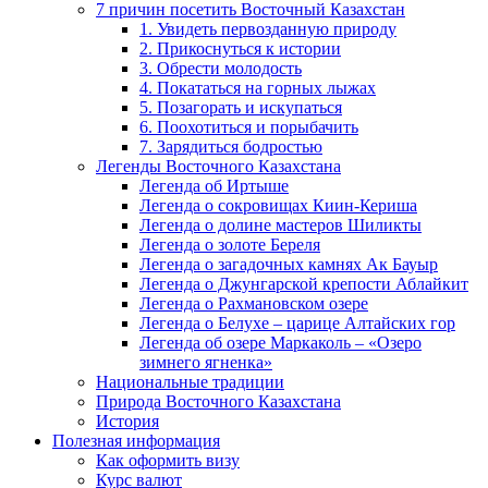
7 причин посетить Восточный Казахстан
1. Увидеть первозданную природу
2. Прикоснуться к истории
3. Обрести молодость
4. Покататься на горных лыжах
5. Позагорать и искупаться
6. Поохотиться и порыбачить
7. Зарядиться бодростью
Легенды Восточного Казахстана
Легенда об Иртыше
Легенда о сокровищах Киин-Кериша
Легенда о долине мастеров Шиликты
Легенда о золоте Береля
Легенда о загадочных камнях Ак Бауыр
Легенда о Джунгарской крепости Аблайкит
Легенда о Рахмановском озере
Легенда о Белухе – царице Алтайских гор
Легенда об озере Маркаколь – «Озеро
зимнего ягненка»
Национальные традиции
Природа Восточного Казахстана
История
Полезная информация
Как оформить визу
Курс валют