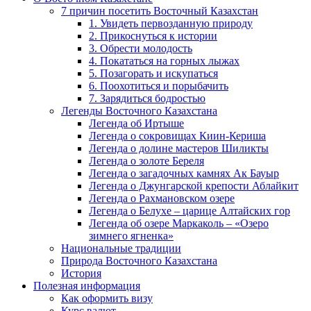
7 причин посетить Восточный Казахстан
1. Увидеть первозданную природу
2. Прикоснуться к истории
3. Обрести молодость
4. Покататься на горных лыжах
5. Позагорать и искупаться
6. Поохотиться и порыбачить
7. Зарядиться бодростью
Легенды Восточного Казахстана
Легенда об Иртыше
Легенда о сокровищах Киин-Кериша
Легенда о долине мастеров Шиликты
Легенда о золоте Береля
Легенда о загадочных камнях Ак Бауыр
Легенда о Джунгарской крепости Аблайкит
Легенда о Рахмановском озере
Легенда о Белухе – царице Алтайских гор
Легенда об озере Маркаколь – «Озеро
зимнего ягненка»
Национальные традиции
Природа Восточного Казахстана
История
Полезная информация
Как оформить визу
Курс валют