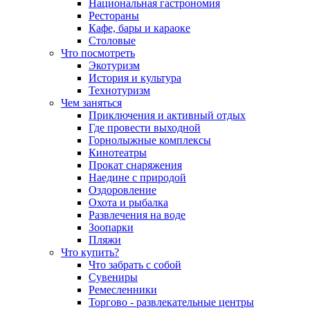
Национальная гастрономия
Рестораны
Кафе, бары и караоке
Столовые
Что посмотреть
Экотуризм
История и культура
Технотуризм
Чем заняться
Приключения и активный отдых
Где провести выходной
Горнолыжные комплексы
Кинотеатры
Прокат снаряжения
Наедине с природой
Оздоровление
Охота и рыбалка
Развлечения на воде
Зоопарки
Пляжи
Что купить?
Что забрать с собой
Сувениры
Ремесленники
Торгово - развлекательные центры