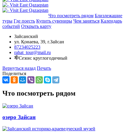
Добавить в маршрут
Что посмотреть рядом
Близлежащие
туры
Где поесть
Купить сувениры
Чем заняться
Календарь
событий
Открыть карту
Зайсанский
ул. Қонаева, 39, г.Зайсан
87234025223
rahat_tour@mail.ru
Сезон: круглогодичный
Вернуться назад
Печать
Поделиться
Что посмотреть рядом
озеро Зайсан