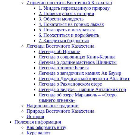
7 причин посетить Восточный Казахстан
1. Увидеть первозданную природу
2. Прикоснуться к истории
3. Обрести молодость
4. Покататься на горных лыжах
5. Позагорать и искупаться
6. Поохотиться и порыбачить
7. Зарядиться бодростью
Легенды Восточного Казахстана
Легенда об Иртыше
Легенда о сокровищах Киин-Кериша
Легенда о долине мастеров Шиликты
Легенда о золоте Береля
Легенда о загадочных камнях Ак Бауыр
Легенда о Джунгарской крепости Аблайкит
Легенда о Рахмановском озере
Легенда о Белухе – царице Алтайских гор
Легенда об озере Маркаколь – «Озеро
зимнего ягненка»
Национальные традиции
Природа Восточного Казахстана
История
Полезная информация
Как оформить визу
Курс валют