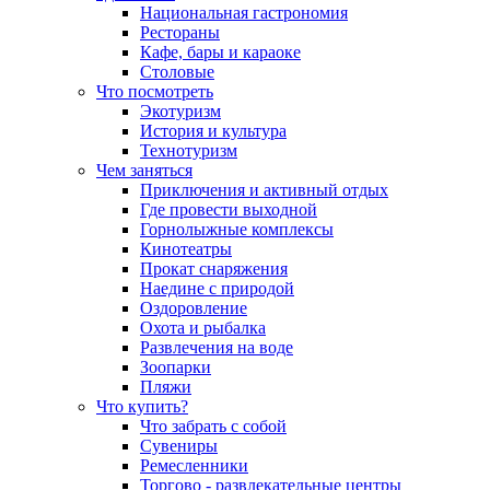
Национальная гастрономия
Рестораны
Кафе, бары и караоке
Столовые
Что посмотреть
Экотуризм
История и культура
Технотуризм
Чем заняться
Приключения и активный отдых
Где провести выходной
Горнолыжные комплексы
Кинотеатры
Прокат снаряжения
Наедине с природой
Оздоровление
Охота и рыбалка
Развлечения на воде
Зоопарки
Пляжи
Что купить?
Что забрать с собой
Сувениры
Ремесленники
Торгово - развлекательные центры