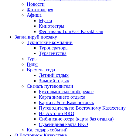
Новости
Фотогалерея
Афиша
Музеи
Кинотеатры
Фестиваль TourEast Kazakhstan
Запланируй поездку
Туристские компании
Туроператоры
Турагентства
Туры
Гиды
Времена года
Летний отдых
Зимний отдых
Скачать путеводители
Бухтарминское побережье
Карта зимнего отдыха
Карта г. Усть-Каменогорск
Путеводитель по Восточному Казахстану
На Авто по ВКО
Сибинские озера (карта баз отдыха)
Сувенирная карта ВКО
Календарь событий
О Восточном Казахстане