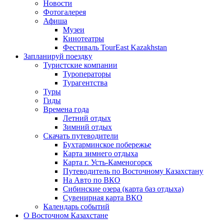
Новости
Фотогалерея
Афиша
Музеи
Кинотеатры
Фестиваль TourEast Kazakhstan
Запланируй поездку
Туристские компании
Туроператоры
Турагентства
Туры
Гиды
Времена года
Летний отдых
Зимний отдых
Скачать путеводители
Бухтарминское побережье
Карта зимнего отдыха
Карта г. Усть-Каменогорск
Путеводитель по Восточному Казахстану
На Авто по ВКО
Сибинские озера (карта баз отдыха)
Сувенирная карта ВКО
Календарь событий
О Восточном Казахстане