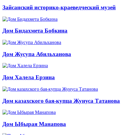
Зайсанский историко-краеведческий музей
Дом Бидахмета Бобкина
Дом Жусупа Абильханова
Дом Халела Ерзина
Дом казахского бая-купца Жунуса Татанова
Дом Ыбырая Манапова