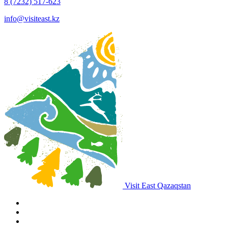
8 (7232) 517-623
info@visiteast.kz
Visit East Qazaqstan