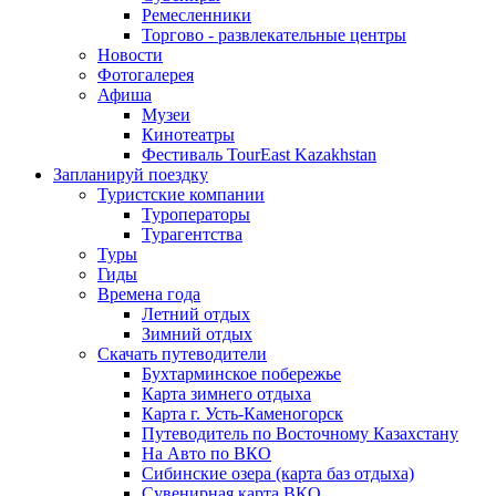
Ремесленники
Торгово - развлекательные центры
Новости
Фотогалерея
Афиша
Музеи
Кинотеатры
Фестиваль TourEast Kazakhstan
Запланируй поездку
Туристские компании
Туроператоры
Турагентства
Туры
Гиды
Времена года
Летний отдых
Зимний отдых
Скачать путеводители
Бухтарминское побережье
Карта зимнего отдыха
Карта г. Усть-Каменогорск
Путеводитель по Восточному Казахстану
На Авто по ВКО
Сибинские озера (карта баз отдыха)
Сувенирная карта ВКО