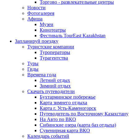
Торгово - развлекательные центры
Новости
Фотогалерея
Афиша
Музеи
Кинотеатры
Фестиваль TourEast Kazakhstan
Запланируй поездку
Туристские компании
Туроператоры
Турагентства
Туры
Гиды
Времена года
Летний отдых
Зимний отдых
Скачать путеводители
Бухтарминское побережье
Карта зимнего отдыха
Карта г. Усть-Каменогорск
Путеводитель по Восточному Казахстану
На Авто по ВКО
Сибинские озера (карта баз отдыха)
Сувенирная карта ВКО
Календарь событий