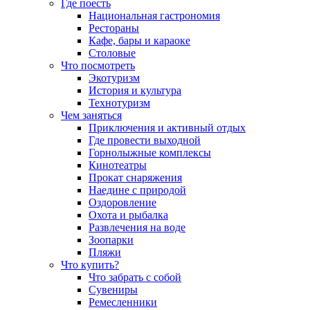
Где поесть
Национальная гастрономия
Рестораны
Кафе, бары и караоке
Столовые
Что посмотреть
Экотуризм
История и культура
Технотуризм
Чем заняться
Приключения и активный отдых
Где провести выходной
Горнолыжные комплексы
Кинотеатры
Прокат снаряжения
Наедине с природой
Оздоровление
Охота и рыбалка
Развлечения на воде
Зоопарки
Пляжи
Что купить?
Что забрать с собой
Сувениры
Ремесленники