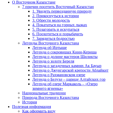
О Восточном Казахстане
7 причин посетить Восточный Казахстан
1. Увидеть первозданную природу
2. Прикоснуться к истории
3. Обрести молодость
4. Покататься на горных лыжах
5. Позагорать и искупаться
6. Поохотиться и порыбачить
7. Зарядиться бодростью
Легенды Восточного Казахстана
Легенда об Иртыше
Легенда о сокровищах Киин-Кериша
Легенда о долине мастеров Шиликты
Легенда о золоте Береля
Легенда о загадочных камнях Ак Бауыр
Легенда о Джунгарской крепости Аблайкит
Легенда о Рахмановском озере
Легенда о Белухе – царице Алтайских гор
Легенда об озере Маркаколь – «Озеро
зимнего ягненка»
Национальные традиции
Природа Восточного Казахстана
История
Полезная информация
Как оформить визу