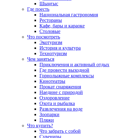
Шыңғыс
Где поесть
Национальная гастрономия
Рестораны
Кафе, бары и караоке
Столовые
Что посмотреть
Экотуризм
История и культура
Технотуризм
Чем заняться
Приключения и активный отдых
Где провести выходной
Горнолыжные комплексы
Кинотеатры
Прокат снаряжения
Наедине с природой
Оздоровление
Охота и рыбалка
Развлечения на воде
Зоопарки
Пляжи
Что купить?
Что забрать с собой
Сувениры