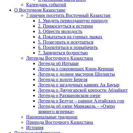
Календарь событий
О Восточном Казахстане
7 причин посетить Восточный Казахстан
1. Увидеть первозданную природу
2. Прикоснуться к истории
3. Обрести молодость
4. Покататься на горных лыжах
5. Позагорать и искупаться
6. Поохотиться и порыбачить
7. Зарядиться бодростью
Легенды Восточного Казахстана
Легенда об Иртыше
Легенда о сокровищах Киин-Кериша
Легенда о долине мастеров Шиликты
Легенда о золоте Береля
Легенда о загадочных камнях Ак Бауыр
Легенда о Джунгарской крепости Аблайкит
Легенда о Рахмановском озере
Легенда о Белухе – царице Алтайских гор
Легенда об озере Маркаколь – «Озеро
зимнего ягненка»
Национальные традиции
Природа Восточного Казахстана
История
Полезная информация