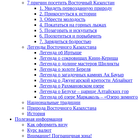
7 причин посетить Восточный Казахстан
1. Увидеть первозданную природу
2. Прикоснуться к истории
3. Обрести молодость
4. Покататься на горных лыжах
5. Позагорать и искупаться
6. Поохотиться и порыбачить
7. Зарядиться бодростью
Легенды Восточного Казахстана
Легенда об Иртыше
Легенда о сокровищах Киин-Кериша
Легенда о долине мастеров Шиликты
Легенда о золоте Береля
Легенда о загадочных камнях Ак Бауыр
Легенда о Джунгарской крепости Аблайкит
Легенда о Рахмановском озере
Легенда о Белухе – царице Алтайских гор
Легенда об озере Маркаколь – «Озеро зимнего
Национальные традиции
Природа Восточного Казахстана
История
Полезная информация
Как оформить визу
Курс валют
Внимание! Пограничная зона!