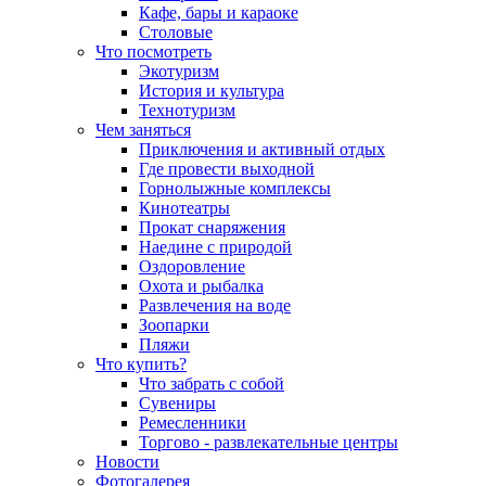
Кафе, бары и караоке
Столовые
Что посмотреть
Экотуризм
История и культура
Технотуризм
Чем заняться
Приключения и активный отдых
Где провести выходной
Горнолыжные комплексы
Кинотеатры
Прокат снаряжения
Наедине с природой
Оздоровление
Охота и рыбалка
Развлечения на воде
Зоопарки
Пляжи
Что купить?
Что забрать с собой
Сувениры
Ремесленники
Торгово - развлекательные центры
Новости
Фотогалерея