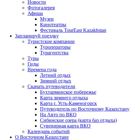
Новости
Фотогалерея
Афиша
Музеи
Кинотеатры
Фестиваль TourEast Kazakhstan
Запланируй поездку
Туристские компании
Туроператоры
Турагентства
Туры
Гиды
Времена года
Летний отдых
Зимний отдых
Скачать путеводители
Бухтарминское побережье
Карта зимнего отдыха
Карта г. Усть-Каменогорск
Путеводитель по Восточному Казахстану
На Авто по ВКО
Сибинские озера (карта баз отдыха)
Сувенирная карта ВКО
Календарь событий
О Восточном Казахстане