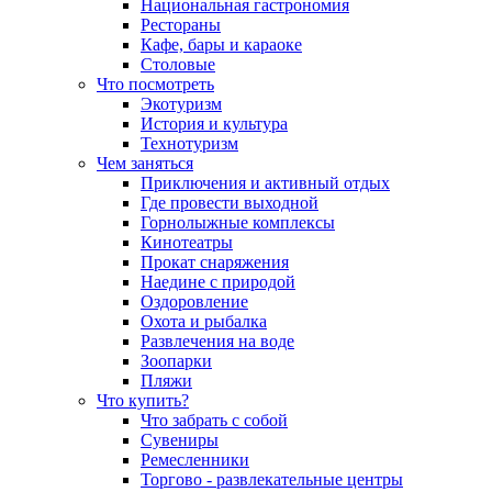
Национальная гастрономия
Рестораны
Кафе, бары и караоке
Столовые
Что посмотреть
Экотуризм
История и культура
Технотуризм
Чем заняться
Приключения и активный отдых
Где провести выходной
Горнолыжные комплексы
Кинотеатры
Прокат снаряжения
Наедине с природой
Оздоровление
Охота и рыбалка
Развлечения на воде
Зоопарки
Пляжи
Что купить?
Что забрать с собой
Сувениры
Ремесленники
Торгово - развлекательные центры