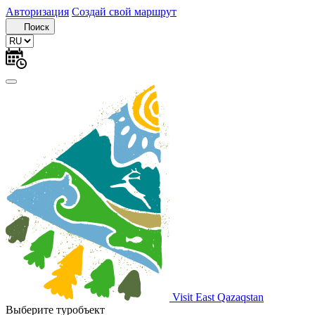
Авторизация
Создай свой маршрут
Поиск
Visit East Qazaqstan
Выберите туробъект