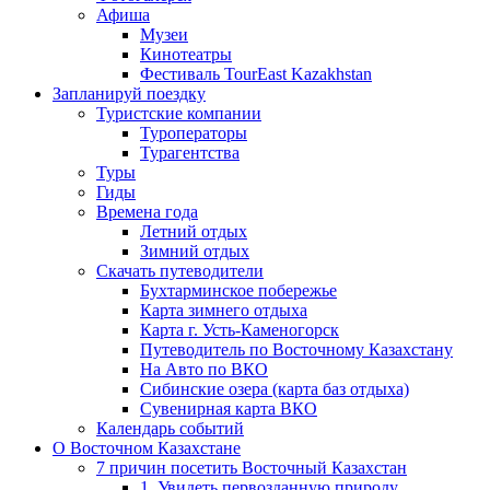
Афиша
Музеи
Кинотеатры
Фестиваль TourEast Kazakhstan
Запланируй поездку
Туристские компании
Туроператоры
Турагентства
Туры
Гиды
Времена года
Летний отдых
Зимний отдых
Скачать путеводители
Бухтарминское побережье
Карта зимнего отдыха
Карта г. Усть-Каменогорск
Путеводитель по Восточному Казахстану
На Авто по ВКО
Сибинские озера (карта баз отдыха)
Сувенирная карта ВКО
Календарь событий
О Восточном Казахстане
7 причин посетить Восточный Казахстан
1. Увидеть первозданную природу