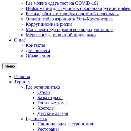
Где можно сдать тест на COVID-19?
Информация для туристов о коронавирусной инфе
Режим работы и тарифы паромной переправы
Онлайн табло аэропорта Усть-Каменогорск
Коррупционные риски
Мост через Бухтарминское водохранилище
Меры государственной поддержки
О нас
Контакты
Для бизнеса
Объявления
Меню
Главная
Туристу
Где остановиться
Отели
Базы отдыха
Гостевые дома
Хостелы
Детские лагеря
Где поесть
Национальная гастрономия
Рестораны