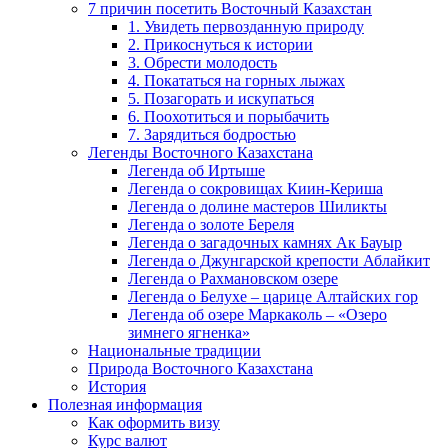
7 причин посетить Восточный Казахстан
1. Увидеть первозданную природу
2. Прикоснуться к истории
3. Обрести молодость
4. Покататься на горных лыжах
5. Позагорать и искупаться
6. Поохотиться и порыбачить
7. Зарядиться бодростью
Легенды Восточного Казахстана
Легенда об Иртыше
Легенда о сокровищах Киин-Кериша
Легенда о долине мастеров Шиликты
Легенда о золоте Береля
Легенда о загадочных камнях Ак Бауыр
Легенда о Джунгарской крепости Аблайкит
Легенда о Рахмановском озере
Легенда о Белухе – царице Алтайских гор
Легенда об озере Маркаколь – «Озеро
зимнего ягненка»
Национальные традиции
Природа Восточного Казахстана
История
Полезная информация
Как оформить визу
Курс валют