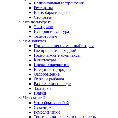
Национальная гастрономия
Рестораны
Кафе, бары и караоке
Столовые
Что посмотреть
Экотуризм
История и культура
Технотуризм
Чем заняться
Приключения и активный отдых
Где провести выходной
Горнолыжные комплексы
Кинотеатры
Прокат снаряжения
Наедине с природой
Оздоровление
Охота и рыбалка
Развлечения на воде
Зоопарки
Пляжи
Что купить?
Что забрать с собой
Сувениры
Ремесленники
Торгово - развлекательные центры