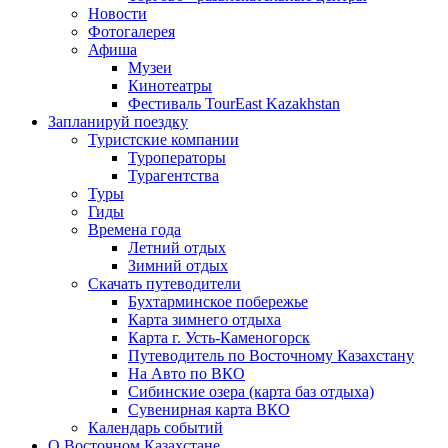
Новости
Фотогалерея
Афиша
Музеи
Кинотеатры
Фестиваль TourEast Kazakhstan
Запланируй поездку
Туристские компании
Туроператоры
Турагентства
Туры
Гиды
Времена года
Летний отдых
Зимний отдых
Скачать путеводители
Бухтарминское побережье
Карта зимнего отдыха
Карта г. Усть-Каменогорск
Путеводитель по Восточному Казахстану
На Авто по ВКО
Сибинские озера (карта баз отдыха)
Сувенирная карта ВКО
Календарь событий
О Восточном Казахстане