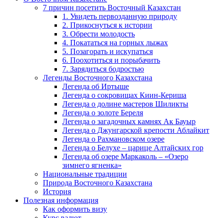
7 причин посетить Восточный Казахстан
1. Увидеть первозданную природу
2. Прикоснуться к истории
3. Обрести молодость
4. Покататься на горных лыжах
5. Позагорать и искупаться
6. Поохотиться и порыбачить
7. Зарядиться бодростью
Легенды Восточного Казахстана
Легенда об Иртыше
Легенда о сокровищах Киин-Кериша
Легенда о долине мастеров Шиликты
Легенда о золоте Береля
Легенда о загадочных камнях Ак Бауыр
Легенда о Джунгарской крепости Аблайкит
Легенда о Рахмановском озере
Легенда о Белухе – царице Алтайских гор
Легенда об озере Маркаколь – «Озеро
зимнего ягненка»
Национальные традиции
Природа Восточного Казахстана
История
Полезная информация
Как оформить визу
Курс валют