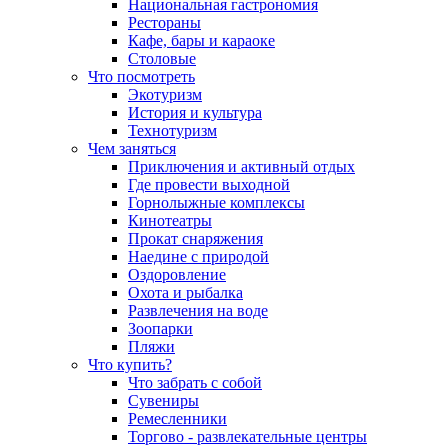
Национальная гастрономия
Рестораны
Кафе, бары и караоке
Столовые
Что посмотреть
Экотуризм
История и культура
Технотуризм
Чем заняться
Приключения и активный отдых
Где провести выходной
Горнолыжные комплексы
Кинотеатры
Прокат снаряжения
Наедине с природой
Оздоровление
Охота и рыбалка
Развлечения на воде
Зоопарки
Пляжи
Что купить?
Что забрать с собой
Сувениры
Ремесленники
Торгово - развлекательные центры