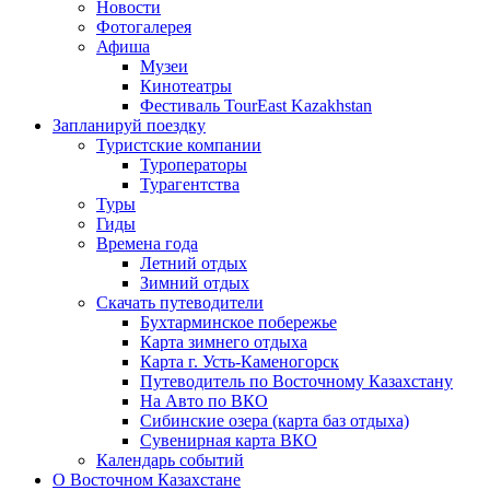
Новости
Фотогалерея
Афиша
Музеи
Кинотеатры
Фестиваль TourEast Kazakhstan
Запланируй поездку
Туристские компании
Туроператоры
Турагентства
Туры
Гиды
Времена года
Летний отдых
Зимний отдых
Скачать путеводители
Бухтарминское побережье
Карта зимнего отдыха
Карта г. Усть-Каменогорск
Путеводитель по Восточному Казахстану
На Авто по ВКО
Сибинские озера (карта баз отдыха)
Сувенирная карта ВКО
Календарь событий
О Восточном Казахстане