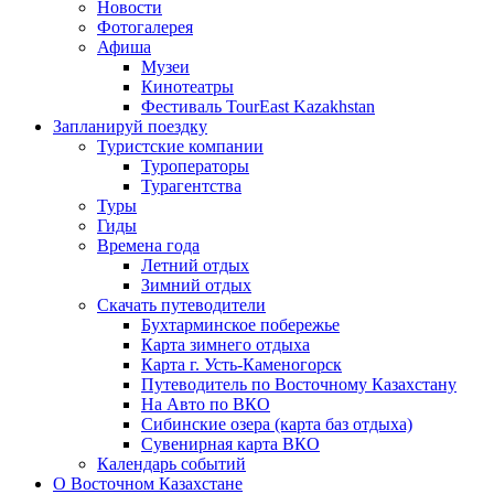
Новости
Фотогалерея
Афиша
Музеи
Кинотеатры
Фестиваль TourEast Kazakhstan
Запланируй поездку
Туристские компании
Туроператоры
Турагентства
Туры
Гиды
Времена года
Летний отдых
Зимний отдых
Скачать путеводители
Бухтарминское побережье
Карта зимнего отдыха
Карта г. Усть-Каменогорск
Путеводитель по Восточному Казахстану
На Авто по ВКО
Сибинские озера (карта баз отдыха)
Сувенирная карта ВКО
Календарь событий
О Восточном Казахстане