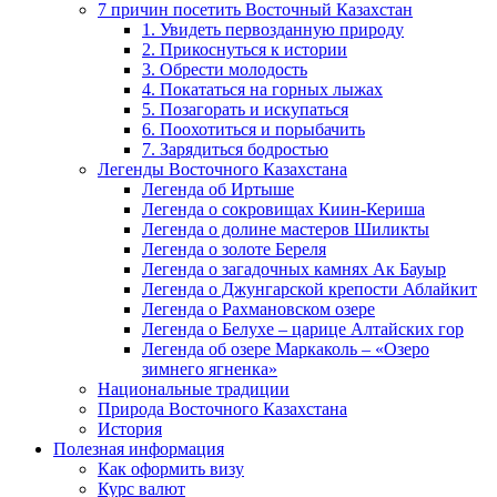
7 причин посетить Восточный Казахстан
1. Увидеть первозданную природу
2. Прикоснуться к истории
3. Обрести молодость
4. Покататься на горных лыжах
5. Позагорать и искупаться
6. Поохотиться и порыбачить
7. Зарядиться бодростью
Легенды Восточного Казахстана
Легенда об Иртыше
Легенда о сокровищах Киин-Кериша
Легенда о долине мастеров Шиликты
Легенда о золоте Береля
Легенда о загадочных камнях Ак Бауыр
Легенда о Джунгарской крепости Аблайкит
Легенда о Рахмановском озере
Легенда о Белухе – царице Алтайских гор
Легенда об озере Маркаколь – «Озеро
зимнего ягненка»
Национальные традиции
Природа Восточного Казахстана
История
Полезная информация
Как оформить визу
Курс валют