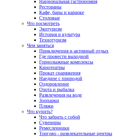
Национальная гастрономия
Рестораны
Кафе, бары и караоке
Столовые
Что посмотреть
Экотуризм
История и культура
Технотуризм
Чем заняться
Приключения и активный отдых
Где провести выходной
Горнолыжные комплексы
Кинотеатры
Прокат снаряжения
Наедине с природой
Оздоровление
Охота и рыбалка
Развлечения на воде
Зоопарки
Пляжи
Что купить?
Что забрать с собой
Сувениры
Ремесленники
Торгово - развлекательные центры