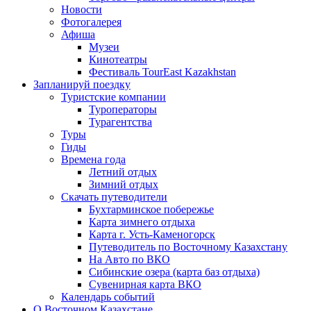
Новости
Фотогалерея
Афиша
Музеи
Кинотеатры
Фестиваль TourEast Kazakhstan
Запланируй поездку
Туристские компании
Туроператоры
Турагентства
Туры
Гиды
Времена года
Летний отдых
Зимний отдых
Скачать путеводители
Бухтарминское побережье
Карта зимнего отдыха
Карта г. Усть-Каменогорск
Путеводитель по Восточному Казахстану
На Авто по ВКО
Сибинские озера (карта баз отдыха)
Сувенирная карта ВКО
Календарь событий
О Восточном Казахстане