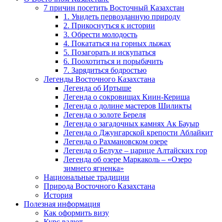
7 причин посетить Восточный Казахстан
1. Увидеть первозданную природу
2. Прикоснуться к истории
3. Обрести молодость
4. Покататься на горных лыжах
5. Позагорать и искупаться
6. Поохотиться и порыбачить
7. Зарядиться бодростью
Легенды Восточного Казахстана
Легенда об Иртыше
Легенда о сокровищах Киин-Кериша
Легенда о долине мастеров Шиликты
Легенда о золоте Береля
Легенда о загадочных камнях Ак Бауыр
Легенда о Джунгарской крепости Аблайкит
Легенда о Рахмановском озере
Легенда о Белухе – царице Алтайских гор
Легенда об озере Маркаколь – «Озеро
зимнего ягненка»
Национальные традиции
Природа Восточного Казахстана
История
Полезная информация
Как оформить визу
Курс валют