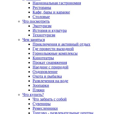
Национальная гастрономия
Рестораны
Кафе, бары и караоке
Столовые
Что посмотреть
Экотуризм
История и культура
Технотуризм
Чем заняться
Приключения и активный отдых
Где провести выходной
Горнолыжные комплексы
Кинотеатры
Прокат снаряжения
Наедине с природой
Оздоровление
Охота и рыбалка
Развлечения на воде
Зоопарки
Пляжи
Что купить?
Что забрать с собой
Сувениры
Ремесленники
Торгово - развлекательные центры