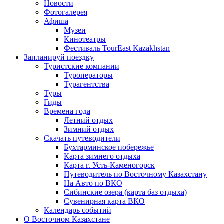
Новости
Фотогалерея
Афиша
Музеи
Кинотеатры
Фестиваль TourEast Kazakhstan
Запланируй поездку
Туристские компании
Туроператоры
Турагентства
Туры
Гиды
Времена года
Летний отдых
Зимний отдых
Скачать путеводители
Бухтарминское побережье
Карта зимнего отдыха
Карта г. Усть-Каменогорск
Путеводитель по Восточному Казахстану
На Авто по ВКО
Сибинские озера (карта баз отдыха)
Сувенирная карта ВКО
Календарь событий
О Восточном Казахстане