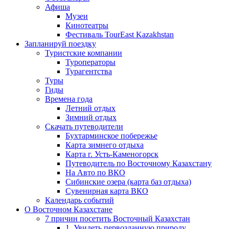
Афиша
Музеи
Кинотеатры
Фестиваль TourEast Kazakhstan
Запланируй поездку
Туристские компании
Туроператоры
Турагентства
Туры
Гиды
Времена года
Летний отдых
Зимний отдых
Скачать путеводители
Бухтарминское побережье
Карта зимнего отдыха
Карта г. Усть-Каменогорск
Путеводитель по Восточному Казахстану
На Авто по ВКО
Сибинские озера (карта баз отдыха)
Сувенирная карта ВКО
Календарь событий
О Восточном Казахстане
7 причин посетить Восточный Казахстан
1. Увидеть первозданную природу