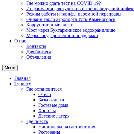
Где можно сдать тест на COVID-19?
Информация для туристов о коронавирусной инфе
Режим работы и тарифы паромной переправы
Онлайн табло аэропорта Усть-Каменогорск
Коррупционные риски
Мост через Бухтарминское водохранилище
Меры государственной поддержки
О нас
Контакты
Для бизнеса
Объявления
Меню
Главная
Туристу
Где остановиться
Отели
Базы отдыха
Гостевые дома
Хостелы
Детские лагеря
Где поесть
Национальная гастрономия
Рестораны