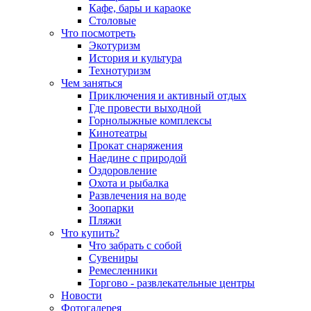
Кафе, бары и караоке
Столовые
Что посмотреть
Экотуризм
История и культура
Технотуризм
Чем заняться
Приключения и активный отдых
Где провести выходной
Горнолыжные комплексы
Кинотеатры
Прокат снаряжения
Наедине с природой
Оздоровление
Охота и рыбалка
Развлечения на воде
Зоопарки
Пляжи
Что купить?
Что забрать с собой
Сувениры
Ремесленники
Торгово - развлекательные центры
Новости
Фотогалерея