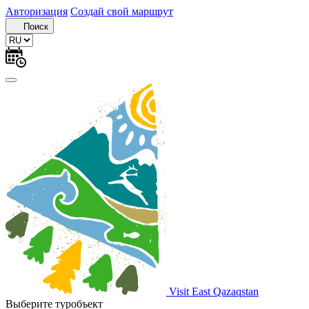
Авторизация
Создай свой маршрут
Поиск
Visit East Qazaqstan
Выберите туробъект