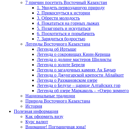
7 причин посетить Восточный Казахстан
1. Увидеть первозданную природу
2. Прикоснуться к истории
3. Обрести молодость
4. Покататься на горных лыжах
5. Позагорать и искупаться
6. Поохотиться и порыбачить
7. Зарядиться бодростью
Легенды Восточного Казахстана
Легенда об Иртыше
Легенда о сокровищах Киин-Кериша
Легенда о долине мастеров Шиликты
Легенда о золоте Береля
Легенда о загадочных камнях Ак Бауыр
Легенда о Джунгарской крепости Аблайкит
Легенда о Рахмановском озере
Легенда о Белухе – царице Алтайских гор
Легенда об озере Маркаколь – «Озеро зимнего
Национальные традиции
Природа Восточного Казахстана
История
Полезная информация
Как оформить визу
Курс валют
Внимание! Пограничная зона!