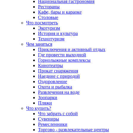
Национальная гастрономия
Рестораны
Кафе, бары и караоке
Столовые
Что посмотреть
Экотуризм
История и культура
Технотуризм
Чем заняться
Приключения и активный отдых
Где провести выходной
Горнолыжные комплексы
Кинотеатры
Прокат снаряжения
Наедине с природой
Оздоровление
Охота и рыбалка
Развлечения на воде
Зоопарки
Пляжи
Что купить?
Что забрать с собой
Сувениры
Ремесленники
Торгово - развлекательные центры