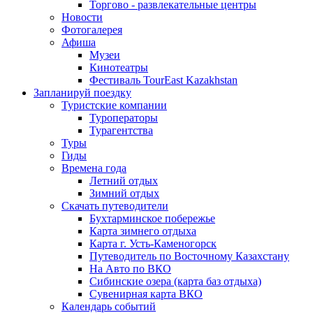
Торгово - развлекательные центры
Новости
Фотогалерея
Афиша
Музеи
Кинотеатры
Фестиваль TourEast Kazakhstan
Запланируй поездку
Туристские компании
Туроператоры
Турагентства
Туры
Гиды
Времена года
Летний отдых
Зимний отдых
Скачать путеводители
Бухтарминское побережье
Карта зимнего отдыха
Карта г. Усть-Каменогорск
Путеводитель по Восточному Казахстану
На Авто по ВКО
Сибинские озера (карта баз отдыха)
Сувенирная карта ВКО
Календарь событий