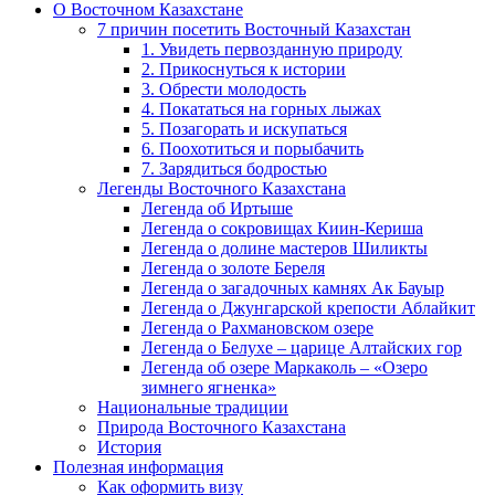
О Восточном Казахстане
7 причин посетить Восточный Казахстан
1. Увидеть первозданную природу
2. Прикоснуться к истории
3. Обрести молодость
4. Покататься на горных лыжах
5. Позагорать и искупаться
6. Поохотиться и порыбачить
7. Зарядиться бодростью
Легенды Восточного Казахстана
Легенда об Иртыше
Легенда о сокровищах Киин-Кериша
Легенда о долине мастеров Шиликты
Легенда о золоте Береля
Легенда о загадочных камнях Ак Бауыр
Легенда о Джунгарской крепости Аблайкит
Легенда о Рахмановском озере
Легенда о Белухе – царице Алтайских гор
Легенда об озере Маркаколь – «Озеро
зимнего ягненка»
Национальные традиции
Природа Восточного Казахстана
История
Полезная информация
Как оформить визу