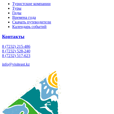
Туристские компании
Туры
Гиды
Времена года
Скачать путеводители
Календарь событий
Контакты
8 (7232) 215-486
8 (7232) 528-240
8 (7232) 517-623
info@visiteast.kz