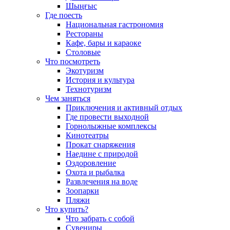
Шыңғыс
Где поесть
Национальная гастрономия
Рестораны
Кафе, бары и караоке
Столовые
Что посмотреть
Экотуризм
История и культура
Технотуризм
Чем заняться
Приключения и активный отдых
Где провести выходной
Горнолыжные комплексы
Кинотеатры
Прокат снаряжения
Наедине с природой
Оздоровление
Охота и рыбалка
Развлечения на воде
Зоопарки
Пляжи
Что купить?
Что забрать с собой
Сувениры