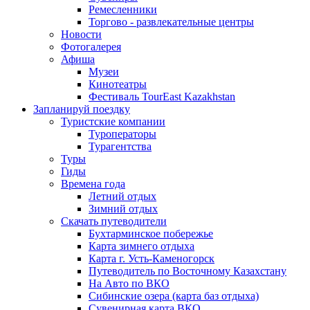
Ремесленники
Торгово - развлекательные центры
Новости
Фотогалерея
Афиша
Музеи
Кинотеатры
Фестиваль TourEast Kazakhstan
Запланируй поездку
Туристские компании
Туроператоры
Турагентства
Туры
Гиды
Времена года
Летний отдых
Зимний отдых
Скачать путеводители
Бухтарминское побережье
Карта зимнего отдыха
Карта г. Усть-Каменогорск
Путеводитель по Восточному Казахстану
На Авто по ВКО
Сибинские озера (карта баз отдыха)
Сувенирная карта ВКО