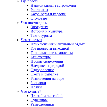
Где поесть
Национальная гастрономия
Рестораны
Кафе, бары и караоке
Столовые
Что посмотреть
Экотуризм
История и культура
Технотуризм
Чем заняться
Приключения и активный отдых
Где провести выходной
Горнолыжные комплексы
Кинотеатры
Прокат снаряжения
Наедине с природой
Оздоровление
Охота и рыбалка
Развлечения на воде
Зоопарки
Пляжи
Что купить?
Что забрать с собой
Сувениры
Ремесленники