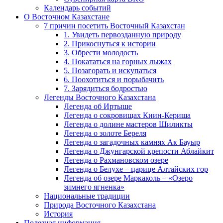
Календарь событий
О Восточном Казахстане
7 причин посетить Восточный Казахстан
1. Увидеть первозданную природу
2. Прикоснуться к истории
3. Обрести молодость
4. Покататься на горных лыжах
5. Позагорать и искупаться
6. Поохотиться и порыбачить
7. Зарядиться бодростью
Легенды Восточного Казахстана
Легенда об Иртыше
Легенда о сокровищах Киин-Кериша
Легенда о долине мастеров Шиликты
Легенда о золоте Береля
Легенда о загадочных камнях Ак Бауыр
Легенда о Джунгарской крепости Аблайкит
Легенда о Рахмановском озере
Легенда о Белухе – царице Алтайских гор
Легенда об озере Маркаколь – «Озеро
зимнего ягненка»
Национальные традиции
Природа Восточного Казахстана
История
Полезная информация