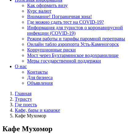
Как оформить визу
Курс валют
Внимание! Пограничная зона!
Где можно сдать тест на COVID-19?
Информация для туристов о коронавирусной
инфекции (COVID-19)
Режим работы и тарифы паромной переправы
Онлайн табло аэропорта Усть-Каменогорск
Коррупционные риски
Мост через Бухтарминское водохранилище
Меры государственной поддержки
О нас
Контакты
Для бизнеса
Объявления
Главная
Туристу
Где поесть
Кафе, бары и караоке
Кафе Мухомор
Кафе Мухомор