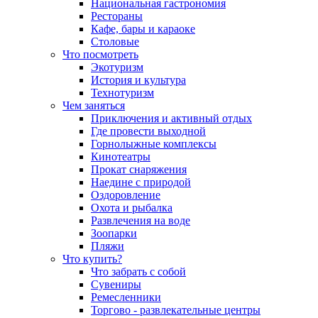
Национальная гастрономия
Рестораны
Кафе, бары и караоке
Столовые
Что посмотреть
Экотуризм
История и культура
Технотуризм
Чем заняться
Приключения и активный отдых
Где провести выходной
Горнолыжные комплексы
Кинотеатры
Прокат снаряжения
Наедине с природой
Оздоровление
Охота и рыбалка
Развлечения на воде
Зоопарки
Пляжи
Что купить?
Что забрать с собой
Сувениры
Ремесленники
Торгово - развлекательные центры