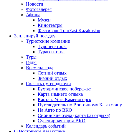
Новости
Фотогалерея
Афиша
Музеи
Кинотеатры
Фестиваль TourEast Kazakhstan
Запланируй поездку
Туристские компании
Туроператоры
Турагентства
Туры
Гиды
Времена года
Летний отдых
Зимний отдых
Скачать путеводители
Бухтарминское побережье
Карта зимнего отдыха
Карта г. Усть-Каменогорск
Путеводитель по Восточному Казахстану
На Авто по ВКО
Сибинские озера (карта баз отдыха)
Сувенирная карта ВКО
Календарь событий
О Восточном Казахстане