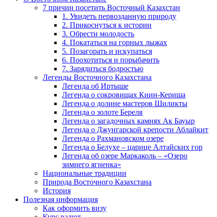
7 причин посетить Восточный Казахстан
1. Увидеть первозданную природу
2. Прикоснуться к истории
3. Обрести молодость
4. Покататься на горных лыжах
5. Позагорать и искупаться
6. Поохотиться и порыбачить
7. Зарядиться бодростью
Легенды Восточного Казахстана
Легенда об Иртыше
Легенда о сокровищах Киин-Кериша
Легенда о долине мастеров Шиликты
Легенда о золоте Береля
Легенда о загадочных камнях Ак Бауыр
Легенда о Джунгарской крепости Аблайкит
Легенда о Рахмановском озере
Легенда о Белухе – царице Алтайских гор
Легенда об озере Маркаколь – «Озеро
зимнего ягненка»
Национальные традиции
Природа Восточного Казахстана
История
Полезная информация
Как оформить визу
Курс валют