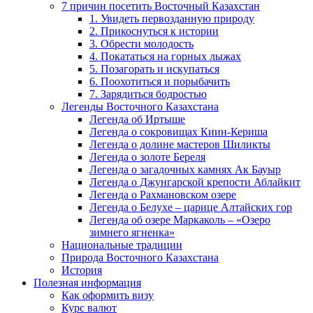
7 причин посетить Восточный Казахстан
1. Увидеть первозданную природу
2. Прикоснуться к истории
3. Обрести молодость
4. Покататься на горных лыжах
5. Позагорать и искупаться
6. Поохотиться и порыбачить
7. Зарядиться бодростью
Легенды Восточного Казахстана
Легенда об Иртыше
Легенда о сокровищах Киин-Кериша
Легенда о долине мастеров Шиликты
Легенда о золоте Береля
Легенда о загадочных камнях Ак Бауыр
Легенда о Джунгарской крепости Аблайкит
Легенда о Рахмановском озере
Легенда о Белухе – царице Алтайских гор
Легенда об озере Маркаколь – «Озеро
зимнего ягненка»
Национальные традиции
Природа Восточного Казахстана
История
Полезная информация
Как оформить визу
Курс валют