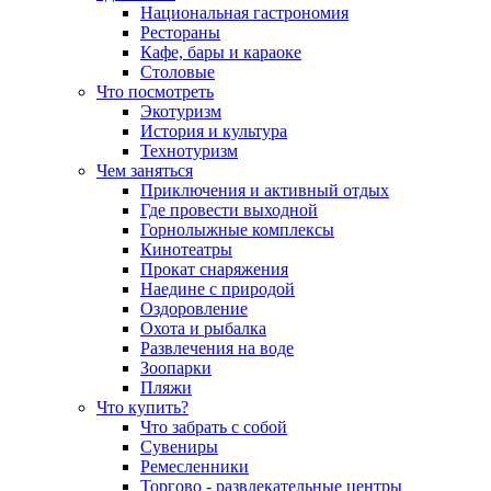
Национальная гастрономия
Рестораны
Кафе, бары и караоке
Столовые
Что посмотреть
Экотуризм
История и культура
Технотуризм
Чем заняться
Приключения и активный отдых
Где провести выходной
Горнолыжные комплексы
Кинотеатры
Прокат снаряжения
Наедине с природой
Оздоровление
Охота и рыбалка
Развлечения на воде
Зоопарки
Пляжи
Что купить?
Что забрать с собой
Сувениры
Ремесленники
Торгово - развлекательные центры