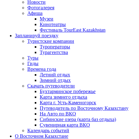
Новости
Фотогалерея
Афиша
Музеи
Кинотеатры
Фестиваль TourEast Kazakhstan
Запланируй поездку
Туристские компании
Туроператоры
Турагентства
Туры
Гиды
Времена года
Летний отдых
Зимний отдых
Скачать путеводители
Бухтарминское побережье
Карта зимнего отдыха
Карта г. Усть-Каменогорск
Путеводитель по Восточному Казахстану
На Авто по ВКО
Сибинские озера (карта баз отдыха)
Сувенирная карта ВКО
Календарь событий
О Восточном Казахстане