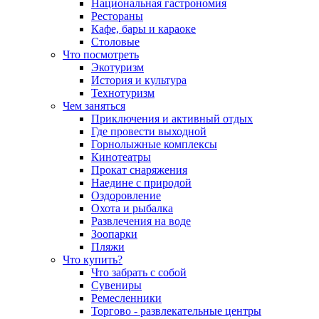
Национальная гастрономия
Рестораны
Кафе, бары и караоке
Столовые
Что посмотреть
Экотуризм
История и культура
Технотуризм
Чем заняться
Приключения и активный отдых
Где провести выходной
Горнолыжные комплексы
Кинотеатры
Прокат снаряжения
Наедине с природой
Оздоровление
Охота и рыбалка
Развлечения на воде
Зоопарки
Пляжи
Что купить?
Что забрать с собой
Сувениры
Ремесленники
Торгово - развлекательные центры