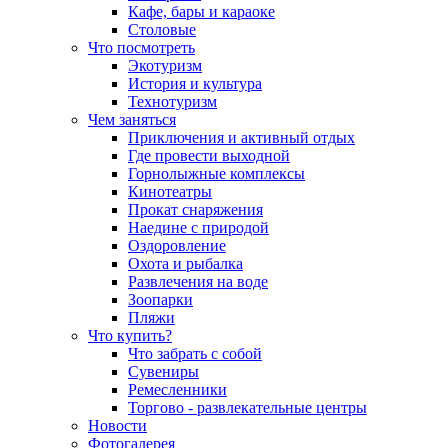
Кафе, бары и караоке
Столовые
Что посмотреть
Экотуризм
История и культура
Технотуризм
Чем заняться
Приключения и активный отдых
Где провести выходной
Горнолыжные комплексы
Кинотеатры
Прокат снаряжения
Наедине с природой
Оздоровление
Охота и рыбалка
Развлечения на воде
Зоопарки
Пляжи
Что купить?
Что забрать с собой
Сувениры
Ремесленники
Торгово - развлекательные центры
Новости
Фотогалерея