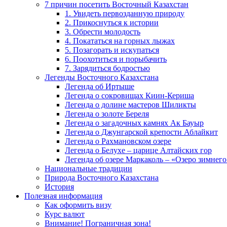
7 причин посетить Восточный Казахстан
1. Увидеть первозданную природу
2. Прикоснуться к истории
3. Обрести молодость
4. Покататься на горных лыжах
5. Позагорать и искупаться
6. Поохотиться и порыбачить
7. Зарядиться бодростью
Легенды Восточного Казахстана
Легенда об Иртыше
Легенда о сокровищах Киин-Кериша
Легенда о долине мастеров Шиликты
Легенда о золоте Береля
Легенда о загадочных камнях Ак Бауыр
Легенда о Джунгарской крепости Аблайкит
Легенда о Рахмановском озере
Легенда о Белухе – царице Алтайских гор
Легенда об озере Маркаколь – «Озеро зимнего
Национальные традиции
Природа Восточного Казахстана
История
Полезная информация
Как оформить визу
Курс валют
Внимание! Пограничная зона!