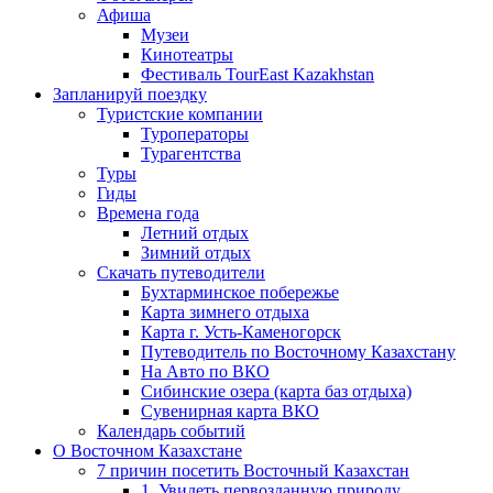
Афиша
Музеи
Кинотеатры
Фестиваль TourEast Kazakhstan
Запланируй поездку
Туристские компании
Туроператоры
Турагентства
Туры
Гиды
Времена года
Летний отдых
Зимний отдых
Скачать путеводители
Бухтарминское побережье
Карта зимнего отдыха
Карта г. Усть-Каменогорск
Путеводитель по Восточному Казахстану
На Авто по ВКО
Сибинские озера (карта баз отдыха)
Сувенирная карта ВКО
Календарь событий
О Восточном Казахстане
7 причин посетить Восточный Казахстан
1. Увидеть первозданную природу