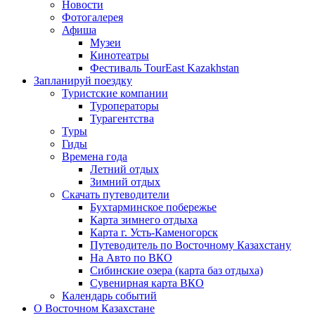
Новости
Фотогалерея
Афиша
Музеи
Кинотеатры
Фестиваль TourEast Kazakhstan
Запланируй поездку
Туристские компании
Туроператоры
Турагентства
Туры
Гиды
Времена года
Летний отдых
Зимний отдых
Скачать путеводители
Бухтарминское побережье
Карта зимнего отдыха
Карта г. Усть-Каменогорск
Путеводитель по Восточному Казахстану
На Авто по ВКО
Сибинские озера (карта баз отдыха)
Сувенирная карта ВКО
Календарь событий
О Восточном Казахстане