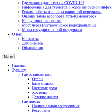
Где можно сдать тест на COVID-19?
Информация для туристов о коронавирусной инфе
Режим работы и тарифы паромной переправы
Онлайн табло аэропорта Усть-Каменогорск
Коррупционные риски
Мост через Бухтарминское водохранилище
Меры государственной поддержки
О нас
Контакты
Для бизнеса
Объявления
Меню
Главная
Туристу
Где остановиться
Отели
Базы отдыха
Гостевые дома
Хостелы
Детские лагеря
Где поесть
Национальная гастрономия
Рестораны