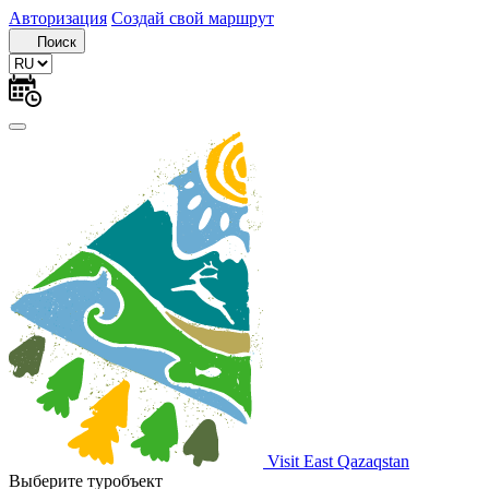
Авторизация
Создай свой маршрут
Поиск
Visit East Qazaqstan
Выберите туробъект