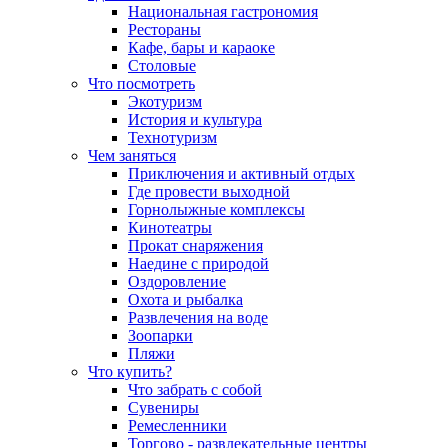
Национальная гастрономия
Рестораны
Кафе, бары и караоке
Столовые
Что посмотреть
Экотуризм
История и культура
Технотуризм
Чем заняться
Приключения и активный отдых
Где провести выходной
Горнолыжные комплексы
Кинотеатры
Прокат снаряжения
Наедине с природой
Оздоровление
Охота и рыбалка
Развлечения на воде
Зоопарки
Пляжи
Что купить?
Что забрать с собой
Сувениры
Ремесленники
Торгово - развлекательные центры