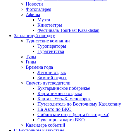
Новости
Фотогалерея
Афиша
Музеи
Кинотеатры
Фестиваль TourEast Kazakhstan
Запланируй поездку
Туристские компании
Туроператоры
Турагентства
Туры
Гиды
Времена года
Летний отдых
Зимний отдых
Скачать путеводители
Бухтарминское побережье
Карта зимнего отдыха
Карта г. Усть-Каменогорск
Путеводитель по Восточному Казахстану
На Авто по ВКО
Сибинские озера (карта баз отдыха)
Сувенирная карта ВКО
Календарь событий
О Восточном Казахстане