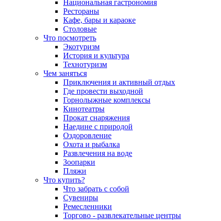
Национальная гастрономия
Рестораны
Кафе, бары и караоке
Столовые
Что посмотреть
Экотуризм
История и культура
Технотуризм
Чем заняться
Приключения и активный отдых
Где провести выходной
Горнолыжные комплексы
Кинотеатры
Прокат снаряжения
Наедине с природой
Оздоровление
Охота и рыбалка
Развлечения на воде
Зоопарки
Пляжи
Что купить?
Что забрать с собой
Сувениры
Ремесленники
Торгово - развлекательные центры