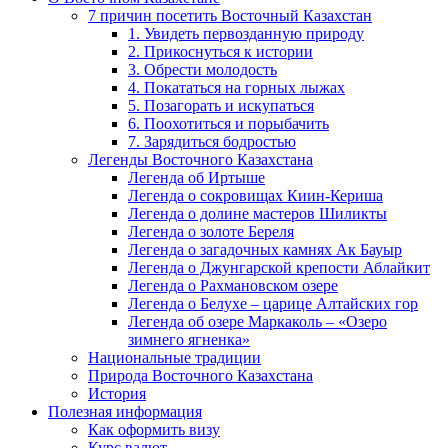
7 причин посетить Восточный Казахстан
1. Увидеть первозданную природу
2. Прикоснуться к истории
3. Обрести молодость
4. Покататься на горных лыжах
5. Позагорать и искупаться
6. Поохотиться и порыбачить
7. Зарядиться бодростью
Легенды Восточного Казахстана
Легенда об Иртыше
Легенда о сокровищах Киин-Кериша
Легенда о долине мастеров Шиликты
Легенда о золоте Береля
Легенда о загадочных камнях Ак Бауыр
Легенда о Джунгарской крепости Аблайкит
Легенда о Рахмановском озере
Легенда о Белухе – царице Алтайских гор
Легенда об озере Маркаколь – «Озеро
зимнего ягненка»
Национальные традиции
Природа Восточного Казахстана
История
Полезная информация
Как оформить визу
Курс валют