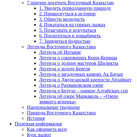
7 причин посетить Восточный Казахстан
1. Увидеть первозданную природу
2. Прикоснуться к истории
3. Обрести молодость
4. Покататься на горных лыжах
5. Позагорать и искупаться
6. Поохотиться и порыбачить
7. Зарядиться бодростью
Легенды Восточного Казахстана
Легенда об Иртыше
Легенда о сокровищах Киин-Кериша
Легенда о долине мастеров Шиликты
Легенда о золоте Береля
Легенда о загадочных камнях Ак Бауыр
Легенда о Джунгарской крепости Аблайкит
Легенда о Рахмановском озере
Легенда о Белухе – царице Алтайских гор
Легенда об озере Маркаколь – «Озеро
зимнего ягненка»
Национальные традиции
Природа Восточного Казахстана
История
Полезная информация
Как оформить визу
Курс валют