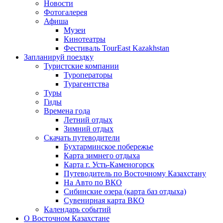
Новости
Фотогалерея
Афиша
Музеи
Кинотеатры
Фестиваль TourEast Kazakhstan
Запланируй поездку
Туристские компании
Туроператоры
Турагентства
Туры
Гиды
Времена года
Летний отдых
Зимний отдых
Скачать путеводители
Бухтарминское побережье
Карта зимнего отдыха
Карта г. Усть-Каменогорск
Путеводитель по Восточному Казахстану
На Авто по ВКО
Сибинские озера (карта баз отдыха)
Сувенирная карта ВКО
Календарь событий
О Восточном Казахстане