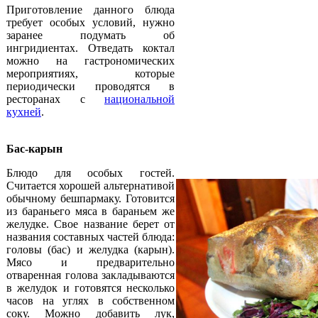
Приготовление данного блюда
требует особых условий, нужно
заранее подумать об
ингридиентах. Отведать коктал
можно на гастрономических
мероприятиях, которые
периодически проводятся в
ресторанах с
национальной
кухней
.
Бас-карын
Блюдо для особых гостей.
Считается хорошей альтернативой
обычному бешпармаку. Готовится
из бараньего мяса в бараньем же
желудке. Свое название берет от
названия составных частей блюда:
головы (бас) и желудка (карын).
Мясо и предварительно
отваренная голова закладываются
в желудок и готовятся несколько
часов на углях в собственном
соку. Можно добавить лук,