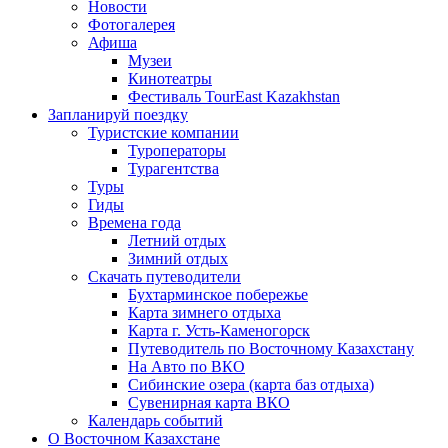
Новости
Фотогалерея
Афиша
Музеи
Кинотеатры
Фестиваль TourEast Kazakhstan
Запланируй поездку
Туристские компании
Туроператоры
Турагентства
Туры
Гиды
Времена года
Летний отдых
Зимний отдых
Скачать путеводители
Бухтарминское побережье
Карта зимнего отдыха
Карта г. Усть-Каменогорск
Путеводитель по Восточному Казахстану
На Авто по ВКО
Сибинские озера (карта баз отдыха)
Сувенирная карта ВКО
Календарь событий
О Восточном Казахстане