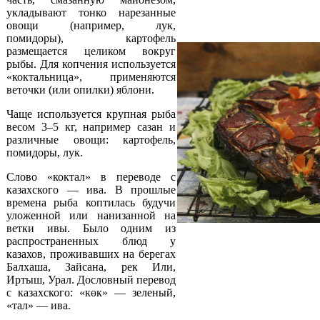
укладывают тонко нарезанные
овощи (например, лук,
помидоры), картофель
размещается целиком вокруг
рыбы. Для копчения используется
«коктальница», применяются
веточки (или опилки) яблони.
Чаще используется крупная рыба
весом 3–5 кг, например сазан и
различные овощи: картофель,
помидоры, лук.
Слово «коктал» в переводе с
казахского — ива. В прошлые
времена рыба коптилась будучи
уложенной или нанизанной на
ветки ивы. Было одним из
распространенных блюд у
казахов, проживавших на берегах
Балхаша, Зайсана, рек Или,
Иртыш, Урал. Дословный перевод
с казахского: «көк» — зеленый,
«тал» — ива.