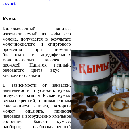
кухней
.
Кумыс
Кисломолочный напиток
изготавливаемый из кобыльего
молока, получается в результате
молочнокислого и спиртового
брожения при помощи
болгарских и ацидофильных
молочнокислых палочек и
дрожжей. Напиток пенный,
беловатого цвета, вкус —
кисловато-сладкий.
В зависимости от закваски,
длительности и условий, кумыс
получается разным. Бывает кумыс
весьма крепкий, с повышенным
содержанием спирта, который
может опьянять, приводя
человека в возбуждённо-хмельное
состояние. Бывает кумыс,
наоборот, слабозаквашенный