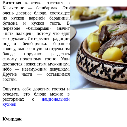
Визитная карточка застолья в
Казахстане — бешбармак. Это
очень древнее блюдо, состоящее
из кусков вареной баранины,
бульона и кусков теста. В
переводе «бешбармак» значит
«пять пальцев», потому что едят
его руками. Интересны традиции
подачи бешбармака: баранью
голову, вынесенную на отдельном
блюде, поручают разделать
самому почетному гостю. Уши
достаются неженатым мужчинам,
нёбо — незамужним девушкам.
Другие части — оставшимся
гостям.
Ощутить себя дорогим гостем и
отведать это блюдо можно в
ресторанах с
национальной
кухней
.
Куырдак