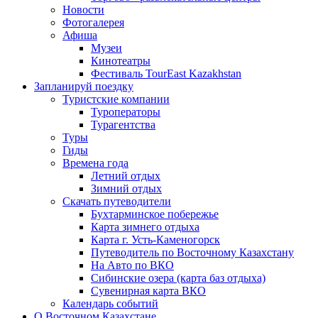
Новости
Фотогалерея
Афиша
Музеи
Кинотеатры
Фестиваль TourEast Kazakhstan
Запланируй поездку
Туристские компании
Туроператоры
Турагентства
Туры
Гиды
Времена года
Летний отдых
Зимний отдых
Скачать путеводители
Бухтарминское побережье
Карта зимнего отдыха
Карта г. Усть-Каменогорск
Путеводитель по Восточному Казахстану
На Авто по ВКО
Сибинские озера (карта баз отдыха)
Сувенирная карта ВКО
Календарь событий
О Восточном Казахстане