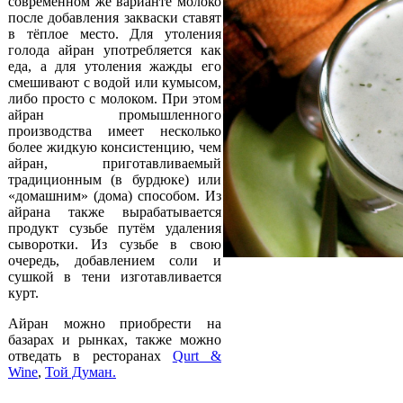
современном же варианте молоко
после добавления закваски ставят
в тёплое место. Для утоления
голода айран употребляется как
еда, а для утоления жажды его
смешивают с водой или кумысом,
либо просто с молоком. При этом
айран промышленного
производства имеет несколько
более жидкую консистенцию, чем
айран, приготавливаемый
традиционным (в бурдюке) или
«домашним» (дома) способом. Из
айрана также вырабатывается
продукт сузьбе путём удаления
сыворотки. Из сузьбе в свою
очередь, добавлением соли и
сушкой в тени изготавливается
курт.
Айран можно приобрести на
базарах и рынках, также можно
отведать в ресторанах
Qurt &
Wine
,
Той Думан
.