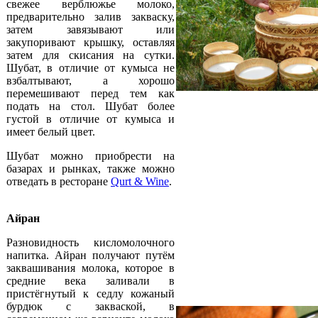
свежее верблюжье молоко,
предварительно залив закваску,
затем завязывают или
закупоривают крышку, оставляя
затем для скисания на сутки.
Шубат, в отличие от кумыса не
взбалтывают, а хорошо
перемешивают перед тем как
подать на стол. Шубат более
густой в отличие от кумыса и
имеет белый цвет.
Шубат можно приобрести на
базарах и рынках, также можно
отведать в ресторане
Qurt & Wine
.
Айран
Разновидность кисломолочного
напитка. Айран получают путём
заквашивания молока, которое в
средние века заливали в
пристёгнутый к седлу кожаный
бурдюк с закваской, в