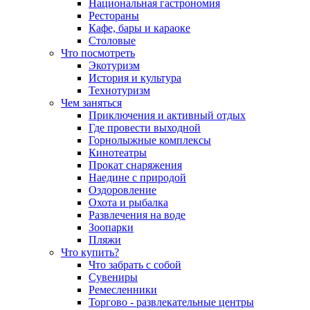
Национальная гастрономия
Рестораны
Кафе, бары и караоке
Столовые
Что посмотреть
Экотуризм
История и культура
Технотуризм
Чем заняться
Приключения и активный отдых
Где провести выходной
Горнолыжные комплексы
Кинотеатры
Прокат снаряжения
Наедине с природой
Оздоровление
Охота и рыбалка
Развлечения на воде
Зоопарки
Пляжи
Что купить?
Что забрать с собой
Сувениры
Ремесленники
Торгово - развлекательные центры