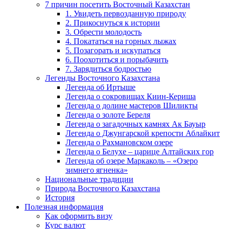
7 причин посетить Восточный Казахстан
1. Увидеть первозданную природу
2. Прикоснуться к истории
3. Обрести молодость
4. Покататься на горных лыжах
5. Позагорать и искупаться
6. Поохотиться и порыбачить
7. Зарядиться бодростью
Легенды Восточного Казахстана
Легенда об Иртыше
Легенда о сокровищах Киин-Кериша
Легенда о долине мастеров Шиликты
Легенда о золоте Береля
Легенда о загадочных камнях Ак Бауыр
Легенда о Джунгарской крепости Аблайкит
Легенда о Рахмановском озере
Легенда о Белухе – царице Алтайских гор
Легенда об озере Маркаколь – «Озеро
зимнего ягненка»
Национальные традиции
Природа Восточного Казахстана
История
Полезная информация
Как оформить визу
Курс валют