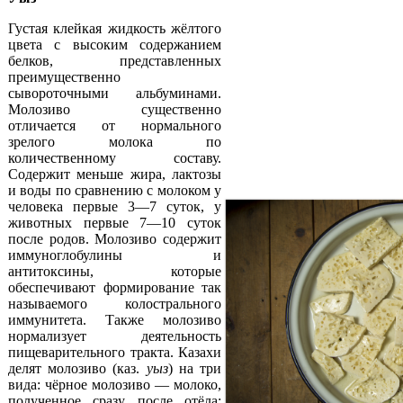
Густая клейкая жидкость жёлтого
цвета с высоким содержанием
белков, представленных
преимущественно
сывороточными альбуминами.
Молозиво существенно
отличается от нормального
зрелого молока по
количественному составу.
Содержит меньше жира, лактозы
и воды по сравнению с молоком у
человека первые 3—7 суток, у
животных первые 7—10 суток
после родов. Молозиво содержит
иммуноглобулины и
антитоксины, которые
обеспечивают формирование так
называемого колострального
иммунитета. Также молозиво
нормализует деятельность
пищеварительного тракта. Казахи
делят молозиво (каз.
уыз
) на три
вида: чёрное молозиво — молоко,
полученное сразу после отёла;