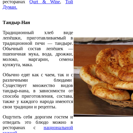
ресторанах
Qurt & Wine
,
Той
Думан
.
Тандыр-Нан
Традиционный хлеб виде
лепёшки, приготавливаемый в
традиционной печи — тандыре.
Обычный состав лепёшек —
пшеничная мука, вода, дрожжи,
молоко, маргарин, семена
кунжута, мака.
Обычно едят как с чаем, так и с
различными блюдами
Существует множество видов
тандыр-нана, в зависимости от
способа приготовления, состава,
также у каждого народа имеются
свои традиции и рецепты.
Ощутить себя дорогим гостем и
отведать это блюдо можно в
ресторанах с
национальной
кухней
.