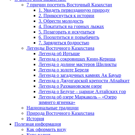
7 причин посетить Восточный Казахстан
1. Увидеть первозданную природу
2. Прикоснуться к истории
3. Обрести молодость
4. Покататься на горных лыжах
5. Позагорать и искупаться
6. Поохотиться и порыбачить
7. Зарядиться бодростью
Легенды Восточного Казахстана
Легенда об Иртыше
Легенда о сокровищах Киин-Кериша
Легенда о долине мастеров Шиликты
Легенда о золоте Береля
Легенда о загадочных камнях Ак Бауыр
Легенда о Джунгарской крепости Аблайкит
Легенда о Рахмановском озере
Легенда о Белухе – царице Алтайских гор
Легенда об озере Маркаколь – «Озеро
зимнего ягненка»
Национальные традиции
Природа Восточного Казахстана
История
Полезная информация
Как оформить визу
Курс валют