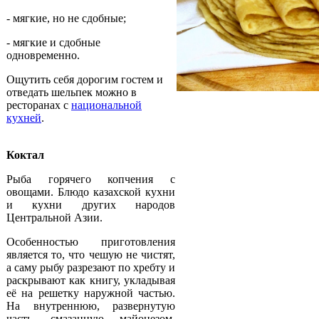
- мягкие, но не сдобные;
- мягкие и сдобные
одновременно.
Ощутить себя дорогим гостем и
отведать шельпек можно в
ресторанах с
национальной
кухней
.
Коктал
Рыба горячего копчения с
овощами. Блюдо казахской кухни
и кухни других народов
Центральной Азии.
Особенностью приготовления
является то, что чешую не чистят,
а саму рыбу разрезают по хребту и
раскрывают как книгу, укладывая
её на решетку наружной частью.
На внутреннюю, развернутую
часть, смазанную майонезом,