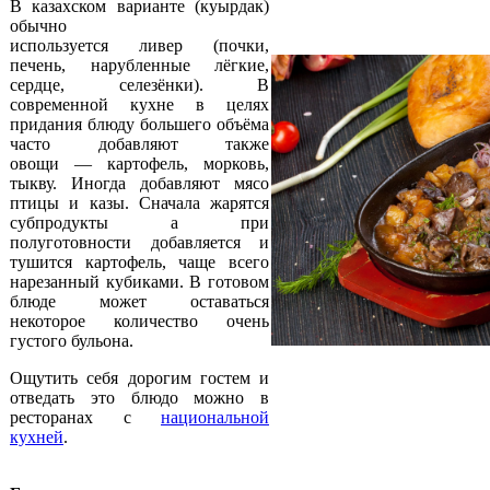
В казахском варианте (куырдак)
обычно
используется ливер (почки,
печень, нарубленные лёгкие,
сердце, селезёнки). В
современной кухне в целях
придания блюду большего объёма
часто добавляют также
овощи — картофель, морковь,
тыкву. Иногда добавляют мясо
птицы и казы. Сначала жарятся
субпродукты а при
полуготовности добавляется и
тушится картофель, чаще всего
нарезанный кубиками. В готовом
блюде может оставаться
некоторое количество очень
густого бульона.
Ощутить себя дорогим гостем и
отведать это блюдо можно в
ресторанах с
национальной
кухней
.