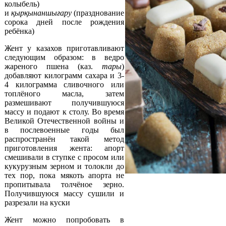
колыбель)
и
қырқынаншығару
(празднование
сорока дней после рождения
ребёнка)
Жент у казахов приготавливают
следующим образом: в ведро
жареного пшена (каз.
тары
)
добавляют килограмм сахара и 3-
4 килограмма сливочного или
топлёного масла, затем
размешивают получившуюся
массу и подают к столу. Во время
Великой Отечественной войны и
в послевоенные годы был
распространён такой метод
приготовления жента: апорт
смешивали в ступке с просом или
кукурузным зерном и толокли до
тех пор, пока мякоть апорта не
пропитывала толчёное зерно.
Получившуюся массу сушили и
разрезали на куски
Жент можно попробовать в