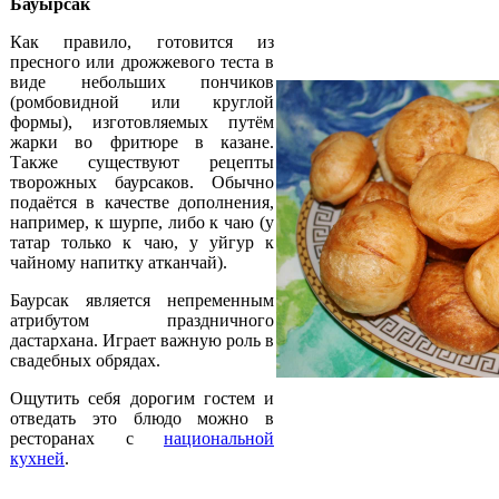
Бауырсак
Как правило, готовится из
пресного или дрожжевого теста в
виде небольших пончиков
(ромбовидной или круглой
формы), изготовляемых путём
жарки во фритюре в казане.
Также существуют рецепты
творожных баурсаков. Обычно
подаётся в качестве дополнения,
например, к шурпе, либо к чаю (у
татар только к чаю, у уйгур к
чайному напитку атканчай).
Баурсак является непременным
атрибутом праздничного
дастархана. Играет важную роль в
свадебных обрядах.
Ощутить себя дорогим гостем и
отведать это блюдо можно в
ресторанах с
национальной
кухней
.