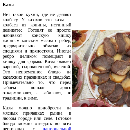
Казы
Нет такой кухни, где не делают
колбасу. У казахов это казы —
колбаса из конины, истинный
деликатес. Готовят ее просто:
набивают конскую кишку
жирным конским мясом с ребер,
предварительно обмазав их
специями и пряностями. Иногда
ребро целиком помещают в
кишку для формы. Казы бывает
вареной, сырокопченой, вяленой.
Это непременное блюдо на
казахских праздниках и свадьбах.
Примечательно то, что перед
забоем лошадь долго
откармливают, а забивают, по
традиции, к зиме.
Казы можно приобрести на
мясных прилавках рынка, в
любом городе или селе. Готовое
блюдо можно отведать во всех
ресторанах с
национальной