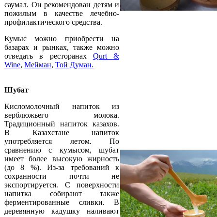
саумал. Он рекомендован детям и
пожилым в качестве лечебно-
профилактического средства.
Кумыс можно приобрести на
базарах и рынках, также можно
отведать в ресторанах
Qurt &
Wine
,
Мейман
,
Той Думан
.
Шубат
Кисломолочный напиток из
верблюжьего молока.
Традиционный напиток казахов.
В Казахстане напиток
употребляется летом. По
сравнению с кумысом, шубат
имеет более высокую жирность
(до 8 %). Из-за требований к
сохранности почти не
экспортируется. С поверхности
напитка собирают также
ферментированные сливки. В
деревянную кадушку наливают