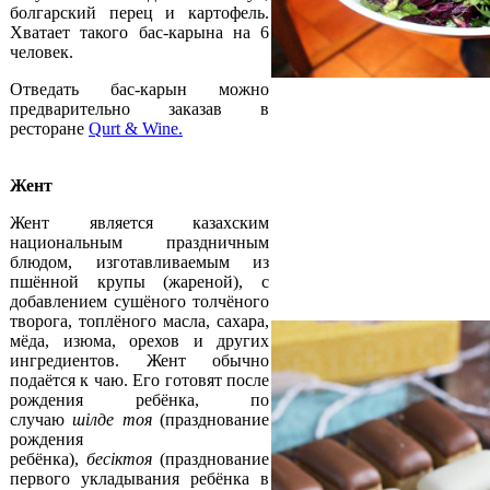
болгарский перец и картофель.
Хватает такого бас-карына на 6
человек.
Отведать бас-карын можно
предварительно заказав в
ресторане
Qurt & Wine.
Жент
Жент является казахским
национальным праздничным
блюдом, изготавливаемым из
пшённой крупы (жареной), с
добавлением сушёного толчёного
творога, топлёного масла, сахара,
мёда, изюма, орехов и других
ингредиентов. Жент обычно
подаётся к чаю. Его готовят после
рождения ребёнка, по
случаю
шілде тоя
(празднование
рождения
ребёнка),
бесіктоя
(празднование
первого укладывания ребёнка в