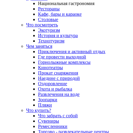
Национальная гастрономия
Рестораны
Кафе, бары и караоке
Столовые
Что посмотреть
Экотуризм
История и культура
Технотуризм
Чем заняться
Приключения и активный отдых
Где провести выходной
Горнолыжные комплексы
Кинотеатры
Прокат снаряжения
Наедине с природой
Оздоровление
Охота и рыбалка
Развлечения на воде
Зоопарки
Пляжи
Что купить?
Что забрать с собой
Сувениры
Ремесленники
Торгово - развлекательные центры