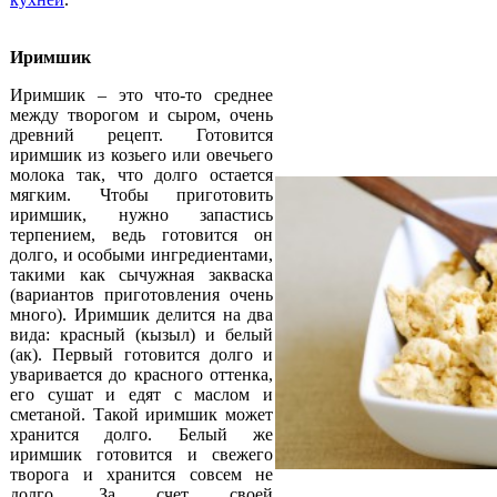
Иримшик
Иримшик – это что-то среднее
между творогом и сыром, очень
древний рецепт. Готовится
иримшик из козьего или овечьего
молока так, что долго остается
мягким. Чтобы приготовить
иримшик, нужно запастись
терпением, ведь готовится он
долго, и особыми ингредиентами,
такими как сычужная закваска
(вариантов приготовления очень
много). Иримшик делится на два
вида: красный (кызыл) и белый
(ак). Первый готовится долго и
уваривается до красного оттенка,
его сушат и едят с маслом и
сметаной. Такой иримшик может
хранится долго. Белый же
иримшик готовится и свежего
творога и хранится совсем не
долго. За счет своей