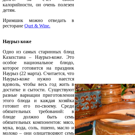
калорийности, он очень полезен
детям.
Иримшик можно отведать в
ресторане
Qurt & Wine.
Наурыз коже
Одно из самых старинных блюд
Казахстана – Наурыз-коже. Это
особое национальное блюдо,
которое готовится на праздник
Наурыз (22 марта). Считается, что
Наурыз-коже нужно наестся
вдоволь, чтобы весь год жить в
достатке и сытости. Существуют
разные вариации приготовления
этого блюда и каждая хозяйка
готовит его по-своему. Среди
обязательных требований: в
блюде должно быть семь
обязательных компонентов: мясо,
мука, вода, соль, пшено, масло и
молоко – они олицетворяют семь