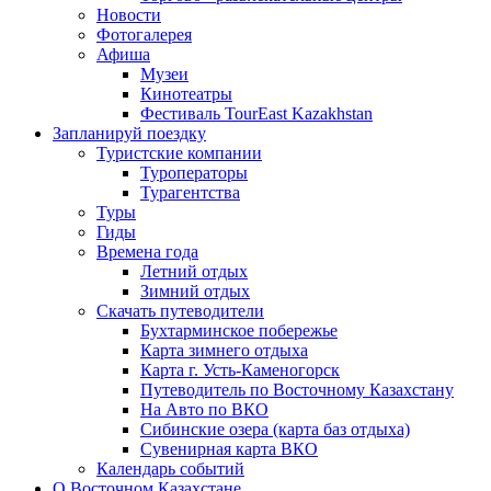
Новости
Фотогалерея
Афиша
Музеи
Кинотеатры
Фестиваль TourEast Kazakhstan
Запланируй поездку
Туристские компании
Туроператоры
Турагентства
Туры
Гиды
Времена года
Летний отдых
Зимний отдых
Скачать путеводители
Бухтарминское побережье
Карта зимнего отдыха
Карта г. Усть-Каменогорск
Путеводитель по Восточному Казахстану
На Авто по ВКО
Сибинские озера (карта баз отдыха)
Сувенирная карта ВКО
Календарь событий
О Восточном Казахстане