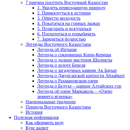
7 причин посетить Восточный Казахстан
1. Увидеть первозданную природу
2. Прикоснуться к истории
3. Обрести молодость
4. Покататься на горных лыжах
5. Позагорать и искупаться
6. Поохотиться и порыбачить
7. Зарядиться бодростью
Легенды Восточного Казахстана
Легенда об Иртыше
Легенда о сокровищах Киин-Кериша
Легенда о долине мастеров Шиликты
Легенда о золоте Береля
Легенда о загадочных камнях Ак Бауыр
Легенда о Джунгарской крепости Аблайкит
Легенда о Рахмановском озере
Легенда о Белухе – царице Алтайских гор
Легенда об озере Маркаколь – «Озеро
зимнего ягненка»
Национальные традиции
Природа Восточного Казахстана
История
Полезная информация
Как оформить визу
Курс валют