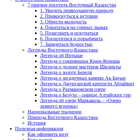
7 причин посетить Восточный Казахстан
1. Увидеть первозданную природу
2. Прикоснуться к истории
3. Обрести молодость
4. Покататься на горных лыжах
5. Позагорать и искупаться
6. Поохотиться и порыбачить
7. Зарядиться бодростью
Легенды Восточного Казахстана
Легенда об Иртыше
Легенда о сокровищах Киин-Кериша
Легенда о долине мастеров Шиликты
Легенда о золоте Береля
Легенда о загадочных камнях Ак Бауыр
Легенда о Джунгарской крепости Аблайкит
Легенда о Рахмановском озере
Легенда о Белухе – царице Алтайских гор
Легенда об озере Маркаколь – «Озеро
зимнего ягненка»
Национальные традиции
Природа Восточного Казахстана
История
Полезная информация
Как оформить визу
Курс валют