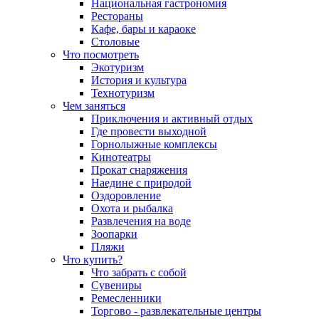
Национальная гастрономия
Рестораны
Кафе, бары и караоке
Столовые
Что посмотреть
Экотуризм
История и культура
Технотуризм
Чем заняться
Приключения и активный отдых
Где провести выходной
Горнолыжные комплексы
Кинотеатры
Прокат снаряжения
Наедине с природой
Оздоровление
Охота и рыбалка
Развлечения на воде
Зоопарки
Пляжи
Что купить?
Что забрать с собой
Сувениры
Ремесленники
Торгово - развлекательные центры