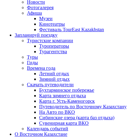
Новости
Фотогалерея
Афиша
Музеи
Кинотеатры
Фестиваль TourEast Kazakhstan
Запланируй поездку
Туристские компании
Туроператоры
Турагентства
Туры
Гиды
Времена года
Летний отдых
Зимний отдых
Скачать путеводители
Бухтарминское побережье
Карта зимнего отдыха
Карта г. Усть-Каменогорск
Путеводитель по Восточному Казахстану
На Авто по ВКО
Сибинские озера (карта баз отдыха)
Сувенирная карта ВКО
Календарь событий
О Восточном Казахстане