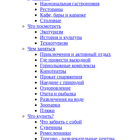
Национальная гастрономия
Рестораны
Кафе, бары и караоке
Столовые
Что посмотреть
Экотуризм
История и культура
Технотуризм
Чем заняться
Приключения и активный отдых
Где провести выходной
Горнолыжные комплексы
Кинотеатры
Прокат снаряжения
Наедине с природой
Оздоровление
Охота и рыбалка
Развлечения на воде
Зоопарки
Пляжи
Что купить?
Что забрать с собой
Сувениры
Ремесленники
Торгово - развлекательные центры