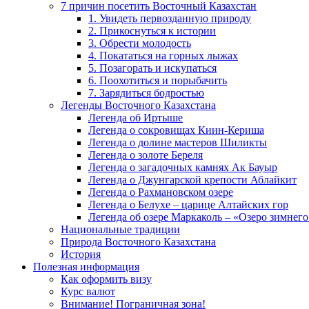
7 причин посетить Восточный Казахстан
1. Увидеть первозданную природу
2. Прикоснуться к истории
3. Обрести молодость
4. Покататься на горных лыжах
5. Позагорать и искупаться
6. Поохотиться и порыбачить
7. Зарядиться бодростью
Легенды Восточного Казахстана
Легенда об Иртыше
Легенда о сокровищах Киин-Кериша
Легенда о долине мастеров Шиликты
Легенда о золоте Береля
Легенда о загадочных камнях Ак Бауыр
Легенда о Джунгарской крепости Аблайкит
Легенда о Рахмановском озере
Легенда о Белухе – царице Алтайских гор
Легенда об озере Маркаколь – «Озеро зимнего
Национальные традиции
Природа Восточного Казахстана
История
Полезная информация
Как оформить визу
Курс валют
Внимание! Пограничная зона!