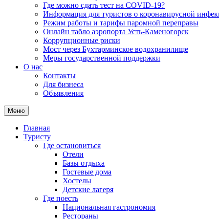
Где можно сдать тест на COVID-19?
Информация для туристов о коронавирусной инфе
Режим работы и тарифы паромной переправы
Онлайн табло аэропорта Усть-Каменогорск
Коррупционные риски
Мост через Бухтарминское водохранилище
Меры государственной поддержки
О нас
Контакты
Для бизнеса
Объявления
Меню
Главная
Туристу
Где остановиться
Отели
Базы отдыха
Гостевые дома
Хостелы
Детские лагеря
Где поесть
Национальная гастрономия
Рестораны