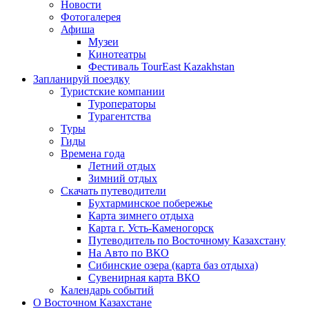
Новости
Фотогалерея
Афиша
Музеи
Кинотеатры
Фестиваль TourEast Kazakhstan
Запланируй поездку
Туристские компании
Туроператоры
Турагентства
Туры
Гиды
Времена года
Летний отдых
Зимний отдых
Скачать путеводители
Бухтарминское побережье
Карта зимнего отдыха
Карта г. Усть-Каменогорск
Путеводитель по Восточному Казахстану
На Авто по ВКО
Сибинские озера (карта баз отдыха)
Сувенирная карта ВКО
Календарь событий
О Восточном Казахстане