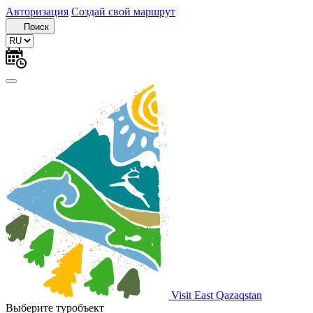
Авторизация
Создай свой маршрут
Поиск
Visit East Qazaqstan
Выберите туробъект