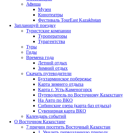
Афиша
Музеи
Кинотеатры
Фестиваль TourEast Kazakhstan
Запланируй поездку
Туристские компании
Туроператоры
Турагентства
Туры
Гиды
Времена года
Летний отдых
Зимний отдых
Скачать путеводители
Бухтарминское побережье
Карта зимнего отдыха
Карта г. Усть-Каменогорск
Путеводитель по Восточному Казахстану
На Авто по ВКО
Сибинские озера (карта баз отдыха)
Сувенирная карта ВКО
Календарь событий
О Восточном Казахстане
7 причин посетить Восточный Казахстан
1. Увидеть первозданную природу