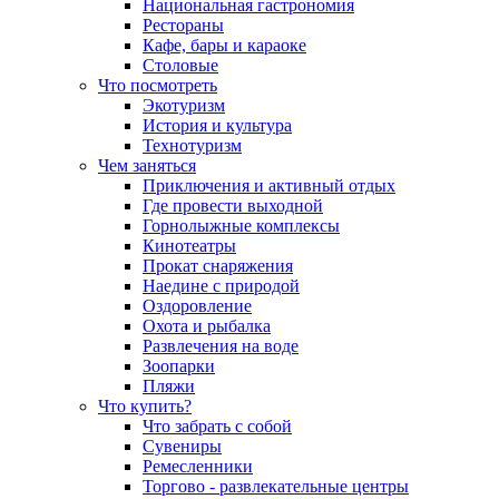
Национальная гастрономия
Рестораны
Кафе, бары и караоке
Столовые
Что посмотреть
Экотуризм
История и культура
Технотуризм
Чем заняться
Приключения и активный отдых
Где провести выходной
Горнолыжные комплексы
Кинотеатры
Прокат снаряжения
Наедине с природой
Оздоровление
Охота и рыбалка
Развлечения на воде
Зоопарки
Пляжи
Что купить?
Что забрать с собой
Сувениры
Ремесленники
Торгово - развлекательные центры