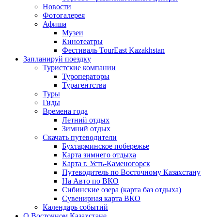
Новости
Фотогалерея
Афиша
Музеи
Кинотеатры
Фестиваль TourEast Kazakhstan
Запланируй поездку
Туристские компании
Туроператоры
Турагентства
Туры
Гиды
Времена года
Летний отдых
Зимний отдых
Скачать путеводители
Бухтарминское побережье
Карта зимнего отдыха
Карта г. Усть-Каменогорск
Путеводитель по Восточному Казахстану
На Авто по ВКО
Сибинские озера (карта баз отдыха)
Сувенирная карта ВКО
Календарь событий
О Восточном Казахстане