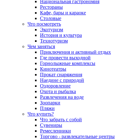
Национальная гастрономия
Рестораны
Кафе, бары и караоке
Столовые
Что посмотреть
Экотуризм
История и культура
Технотуризм
Чем заняться
Приключения и активный отдых
Где провести выходной
Горнолыжные комплексы
Кинотеатры
Прокат снаряжения
Наедине с природой
Оздоровление
Охота и рыбалка
Развлечения на воде
Зоопарки
Пляжи
Что купить?
Что забрать с собой
Сувениры
Ремесленники
Торгово - развлекательные центры