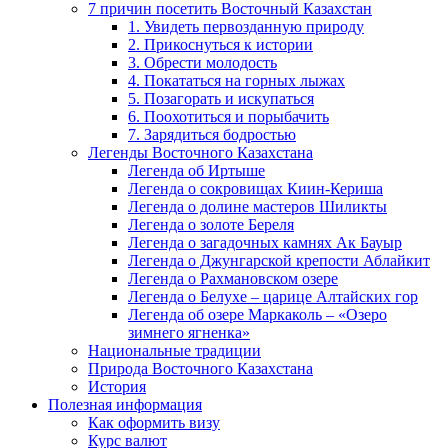
7 причин посетить Восточный Казахстан
1. Увидеть первозданную природу
2. Прикоснуться к истории
3. Обрести молодость
4. Покататься на горных лыжах
5. Позагорать и искупаться
6. Поохотиться и порыбачить
7. Зарядиться бодростью
Легенды Восточного Казахстана
Легенда об Иртыше
Легенда о сокровищах Киин-Кериша
Легенда о долине мастеров Шиликты
Легенда о золоте Береля
Легенда о загадочных камнях Ак Бауыр
Легенда о Джунгарской крепости Аблайкит
Легенда о Рахмановском озере
Легенда о Белухе – царице Алтайских гор
Легенда об озере Маркаколь – «Озеро
зимнего ягненка»
Национальные традиции
Природа Восточного Казахстана
История
Полезная информация
Как оформить визу
Курс валют