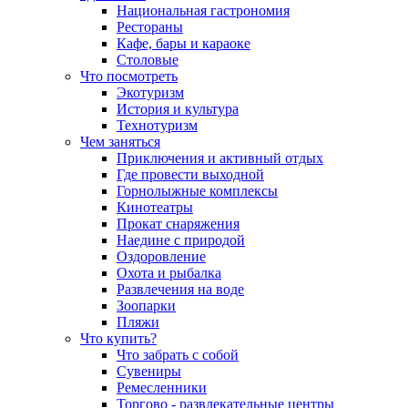
Национальная гастрономия
Рестораны
Кафе, бары и караоке
Столовые
Что посмотреть
Экотуризм
История и культура
Технотуризм
Чем заняться
Приключения и активный отдых
Где провести выходной
Горнолыжные комплексы
Кинотеатры
Прокат снаряжения
Наедине с природой
Оздоровление
Охота и рыбалка
Развлечения на воде
Зоопарки
Пляжи
Что купить?
Что забрать с собой
Сувениры
Ремесленники
Торгово - развлекательные центры