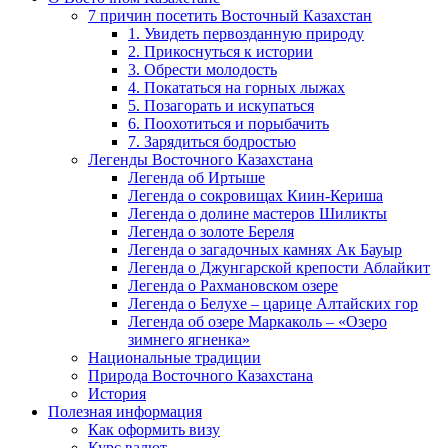
7 причин посетить Восточный Казахстан
1. Увидеть первозданную природу
2. Прикоснуться к истории
3. Обрести молодость
4. Покататься на горных лыжах
5. Позагорать и искупаться
6. Поохотиться и порыбачить
7. Зарядиться бодростью
Легенды Восточного Казахстана
Легенда об Иртыше
Легенда о сокровищах Киин-Кериша
Легенда о долине мастеров Шиликты
Легенда о золоте Береля
Легенда о загадочных камнях Ак Бауыр
Легенда о Джунгарской крепости Аблайкит
Легенда о Рахмановском озере
Легенда о Белухе – царице Алтайских гор
Легенда об озере Маркаколь – «Озеро
зимнего ягненка»
Национальные традиции
Природа Восточного Казахстана
История
Полезная информация
Как оформить визу
Курс валют