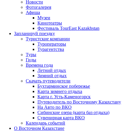
Новости
Фотогалерея
Афиша
Музеи
Кинотеатры
Фестиваль TourEast Kazakhstan
Запланируй поездку
Туристские компании
Туроператоры
Турагентства
Туры
Гиды
Времена года
Летний отдых
Зимний отдых
Скачать путеводители
Бухтарминское побережье
Карта зимнего отдыха
Карта г. Усть-Каменогорск
Путеводитель по Восточному Казахстану
На Авто по ВКО
Сибинские озера (карта баз отдыха)
Сувенирная карта ВКО
Календарь событий
О Восточном Казахстане