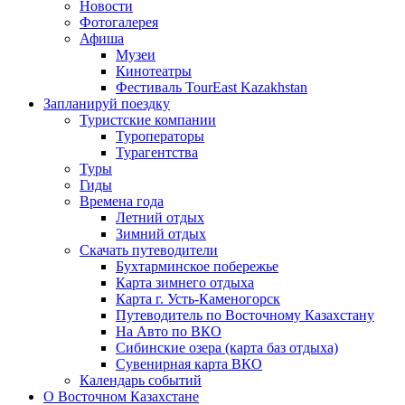
Новости
Фотогалерея
Афиша
Музеи
Кинотеатры
Фестиваль TourEast Kazakhstan
Запланируй поездку
Туристские компании
Туроператоры
Турагентства
Туры
Гиды
Времена года
Летний отдых
Зимний отдых
Скачать путеводители
Бухтарминское побережье
Карта зимнего отдыха
Карта г. Усть-Каменогорск
Путеводитель по Восточному Казахстану
На Авто по ВКО
Сибинские озера (карта баз отдыха)
Сувенирная карта ВКО
Календарь событий
О Восточном Казахстане