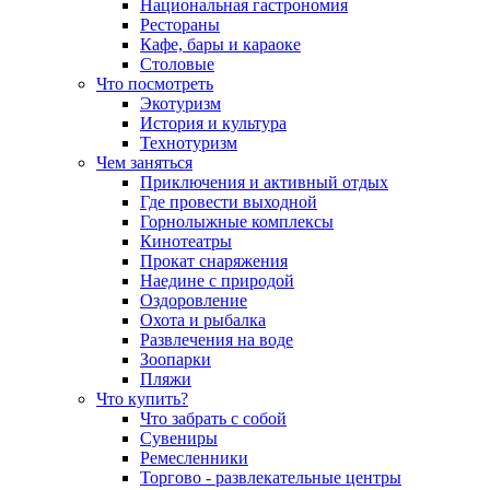
Национальная гастрономия
Рестораны
Кафе, бары и караоке
Столовые
Что посмотреть
Экотуризм
История и культура
Технотуризм
Чем заняться
Приключения и активный отдых
Где провести выходной
Горнолыжные комплексы
Кинотеатры
Прокат снаряжения
Наедине с природой
Оздоровление
Охота и рыбалка
Развлечения на воде
Зоопарки
Пляжи
Что купить?
Что забрать с собой
Сувениры
Ремесленники
Торгово - развлекательные центры