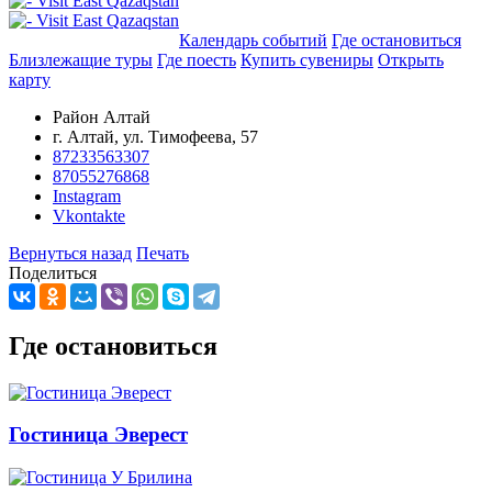
Добавить в маршрут
Календарь событий
Где остановиться
Близлежащие туры
Где поесть
Купить сувениры
Открыть
карту
Район Алтай
г. Алтай, ул. Тимофеева, 57
87233563307
87055276868
Instagram
Vkontakte
Вернуться назад
Печать
Поделиться
Где остановиться
Гостиница Эверест