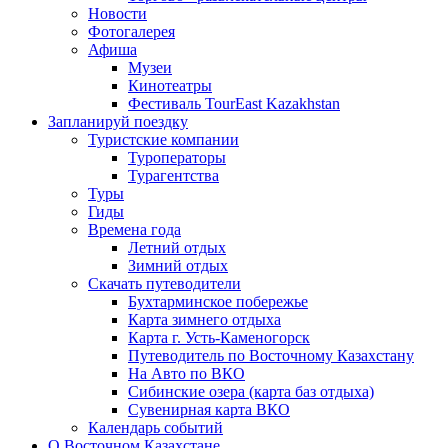
Новости
Фотогалерея
Афиша
Музеи
Кинотеатры
Фестиваль TourEast Kazakhstan
Запланируй поездку
Туристские компании
Туроператоры
Турагентства
Туры
Гиды
Времена года
Летний отдых
Зимний отдых
Скачать путеводители
Бухтарминское побережье
Карта зимнего отдыха
Карта г. Усть-Каменогорск
Путеводитель по Восточному Казахстану
На Авто по ВКО
Сибинские озера (карта баз отдыха)
Сувенирная карта ВКО
Календарь событий
О Восточном Казахстане