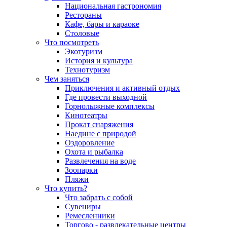
Национальная гастрономия
Рестораны
Кафе, бары и караоке
Столовые
Что посмотреть
Экотуризм
История и культура
Технотуризм
Чем заняться
Приключения и активный отдых
Где провести выходной
Горнолыжные комплексы
Кинотеатры
Прокат снаряжения
Наедине с природой
Оздоровление
Охота и рыбалка
Развлечения на воде
Зоопарки
Пляжи
Что купить?
Что забрать с собой
Сувениры
Ремесленники
Торгово - развлекательные центры