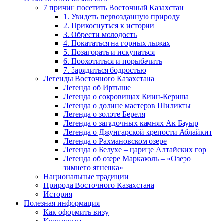
7 причин посетить Восточный Казахстан
1. Увидеть первозданную природу
2. Прикоснуться к истории
3. Обрести молодость
4. Покататься на горных лыжах
5. Позагорать и искупаться
6. Поохотиться и порыбачить
7. Зарядиться бодростью
Легенды Восточного Казахстана
Легенда об Иртыше
Легенда о сокровищах Киин-Кериша
Легенда о долине мастеров Шиликты
Легенда о золоте Береля
Легенда о загадочных камнях Ак Бауыр
Легенда о Джунгарской крепости Аблайкит
Легенда о Рахмановском озере
Легенда о Белухе – царице Алтайских гор
Легенда об озере Маркаколь – «Озеро
зимнего ягненка»
Национальные традиции
Природа Восточного Казахстана
История
Полезная информация
Как оформить визу
Курс валют