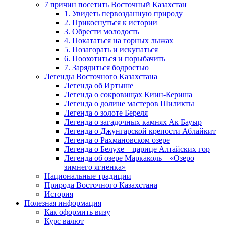
7 причин посетить Восточный Казахстан
1. Увидеть первозданную природу
2. Прикоснуться к истории
3. Обрести молодость
4. Покататься на горных лыжах
5. Позагорать и искупаться
6. Поохотиться и порыбачить
7. Зарядиться бодростью
Легенды Восточного Казахстана
Легенда об Иртыше
Легенда о сокровищах Киин-Кериша
Легенда о долине мастеров Шиликты
Легенда о золоте Береля
Легенда о загадочных камнях Ак Бауыр
Легенда о Джунгарской крепости Аблайкит
Легенда о Рахмановском озере
Легенда о Белухе – царице Алтайских гор
Легенда об озере Маркаколь – «Озеро
зимнего ягненка»
Национальные традиции
Природа Восточного Казахстана
История
Полезная информация
Как оформить визу
Курс валют