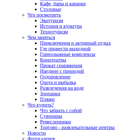
Кафе, бары и караоке
Столовые
Что посмотреть
Экотуризм
История и культура
Технотуризм
Чем заняться
Приключения и активный отдых
Где провести выходной
Горнолыжные комплексы
Кинотеатры
Прокат снаряжения
Наедине с природой
Оздоровление
Охота и рыбалка
Развлечения на воде
Зоопарки
Пляжи
Что купить?
Что забрать с собой
Сувениры
Ремесленники
Торгово - развлекательные центры
Новости
Фотогалерея