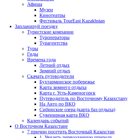
Афиша
Музеи
Кинотеатры
Фестиваль TourEast Kazakhstan
Запланируй поездку
Туристские компании
Туроператоры
Турагентства
Туры
Гиды
Времена года
Летний отдых
Зимний отдых
Скачать путеводители
Бухтарминское побережье
Карта зимнего отдыха
Карта г. Усть-Каменогорск
Путеводитель по Восточному Казахстану
На Авто по ВКО
Сибинские озера (карта баз отдыха)
Сувенирная карта ВКО
Календарь событий
О Восточном Казахстане
7 причин посетить Восточный Казахстан
1. Увидеть первозданную природу