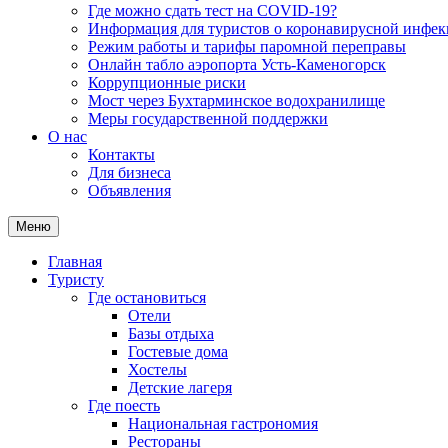
Где можно сдать тест на COVID-19?
Информация для туристов о коронавирусной инфе
Режим работы и тарифы паромной переправы
Онлайн табло аэропорта Усть-Каменогорск
Коррупционные риски
Мост через Бухтарминское водохранилище
Меры государственной поддержки
О нас
Контакты
Для бизнеса
Объявления
Меню
Главная
Туристу
Где остановиться
Отели
Базы отдыха
Гостевые дома
Хостелы
Детские лагеря
Где поесть
Национальная гастрономия
Рестораны