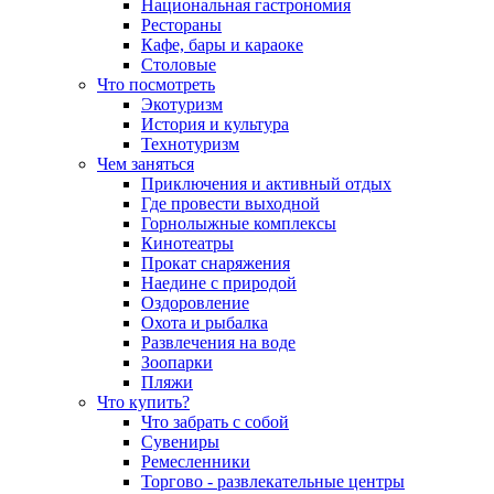
Национальная гастрономия
Рестораны
Кафе, бары и караоке
Столовые
Что посмотреть
Экотуризм
История и культура
Технотуризм
Чем заняться
Приключения и активный отдых
Где провести выходной
Горнолыжные комплексы
Кинотеатры
Прокат снаряжения
Наедине с природой
Оздоровление
Охота и рыбалка
Развлечения на воде
Зоопарки
Пляжи
Что купить?
Что забрать с собой
Сувениры
Ремесленники
Торгово - развлекательные центры