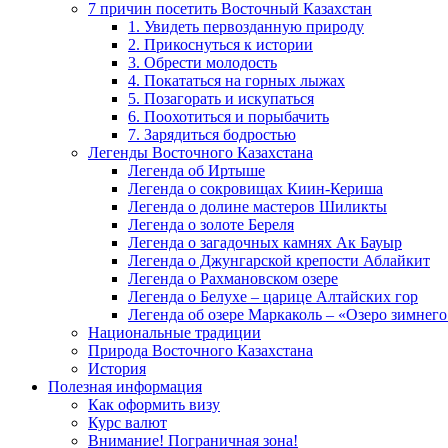
7 причин посетить Восточный Казахстан
1. Увидеть первозданную природу
2. Прикоснуться к истории
3. Обрести молодость
4. Покататься на горных лыжах
5. Позагорать и искупаться
6. Поохотиться и порыбачить
7. Зарядиться бодростью
Легенды Восточного Казахстана
Легенда об Иртыше
Легенда о сокровищах Киин-Кериша
Легенда о долине мастеров Шиликты
Легенда о золоте Береля
Легенда о загадочных камнях Ак Бауыр
Легенда о Джунгарской крепости Аблайкит
Легенда о Рахмановском озере
Легенда о Белухе – царице Алтайских гор
Легенда об озере Маркаколь – «Озеро зимнего
Национальные традиции
Природа Восточного Казахстана
История
Полезная информация
Как оформить визу
Курс валют
Внимание! Пограничная зона!