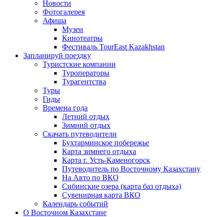
Новости
Фотогалерея
Афиша
Музеи
Кинотеатры
Фестиваль TourEast Kazakhstan
Запланируй поездку
Туристские компании
Туроператоры
Турагентства
Туры
Гиды
Времена года
Летний отдых
Зимний отдых
Скачать путеводители
Бухтарминское побережье
Карта зимнего отдыха
Карта г. Усть-Каменогорск
Путеводитель по Восточному Казахстану
На Авто по ВКО
Сибинские озера (карта баз отдыха)
Сувенирная карта ВКО
Календарь событий
О Восточном Казахстане