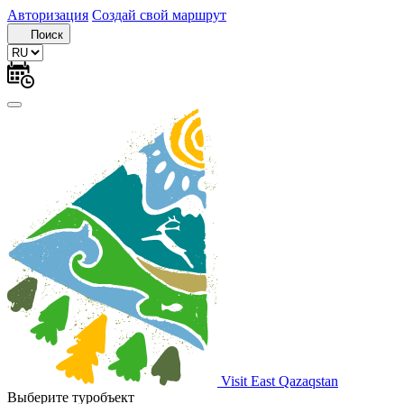
Авторизация
Создай свой маршрут
Поиск
Visit East Qazaqstan
Выберите туробъект