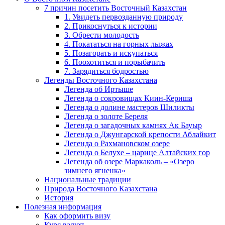
7 причин посетить Восточный Казахстан
1. Увидеть первозданную природу
2. Прикоснуться к истории
3. Обрести молодость
4. Покататься на горных лыжах
5. Позагорать и искупаться
6. Поохотиться и порыбачить
7. Зарядиться бодростью
Легенды Восточного Казахстана
Легенда об Иртыше
Легенда о сокровищах Киин-Кериша
Легенда о долине мастеров Шиликты
Легенда о золоте Береля
Легенда о загадочных камнях Ак Бауыр
Легенда о Джунгарской крепости Аблайкит
Легенда о Рахмановском озере
Легенда о Белухе – царице Алтайских гор
Легенда об озере Маркаколь – «Озеро
зимнего ягненка»
Национальные традиции
Природа Восточного Казахстана
История
Полезная информация
Как оформить визу
Курс валют