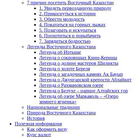
7 причин посетить Восточный Казахстан
1. Увидеть первозданную природу
2. Прикоснуться к истории
3. Обрести молодость
4. Покататься на горных лыжах
5. Позагорать и искупаться
6. Поохотиться и порыбачить
7. Зарядиться бодростью
Легенды Восточного Казахстана
Легенда об Иртыше
Легенда о сокровищах Киин-Кериша
Легенда о долине мастеров Шиликты
Легенда о золоте Береля
Легенда о загадочных камнях Ак Бауыр
Легенда о Джунгарской крепости Аблайкит
Легенда о Рахмановском озере
Легенда о Белухе – царице Алтайских гор
Легенда об озере Маркаколь – «Озеро
зимнего ягненка»
Национальные традиции
Природа Восточного Казахстана
История
Полезная информация
Как оформить визу
Курс валют