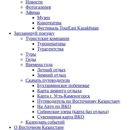
Новости
Фотогалерея
Афиша
Музеи
Кинотеатры
Фестиваль TourEast Kazakhstan
Запланируй поездку
Туристские компании
Туроператоры
Турагентства
Туры
Гиды
Времена года
Летний отдых
Зимний отдых
Скачать путеводители
Бухтарминское побережье
Карта зимнего отдыха
Карта г. Усть-Каменогорск
Путеводитель по Восточному Казахстану
На Авто по ВКО
Сибинские озера (карта баз отдыха)
Сувенирная карта ВКО
Календарь событий
О Восточном Казахстане