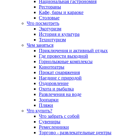
Национальная гастрономия
Рестораны
Кафе, бары и караоке
Столовые
Что посмотреть
Экотуризм
История и культура
Технотуризм
Чем заняться
Приключения и активный отдых
Где провести выходной
Горнолыжные комплексы
Кинотеатры
Прокат снаряжения
Наедине с природой
Оздоровление
Охота и рыбалка
Развлечения на воде
Зоопарки
Пляжи
Что купить?
Что забрать с собой
Сувениры
Ремесленники
Торгово - развлекательные центры