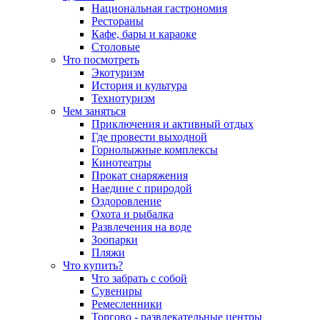
Национальная гастрономия
Рестораны
Кафе, бары и караоке
Столовые
Что посмотреть
Экотуризм
История и культура
Технотуризм
Чем заняться
Приключения и активный отдых
Где провести выходной
Горнолыжные комплексы
Кинотеатры
Прокат снаряжения
Наедине с природой
Оздоровление
Охота и рыбалка
Развлечения на воде
Зоопарки
Пляжи
Что купить?
Что забрать с собой
Сувениры
Ремесленники
Торгово - развлекательные центры