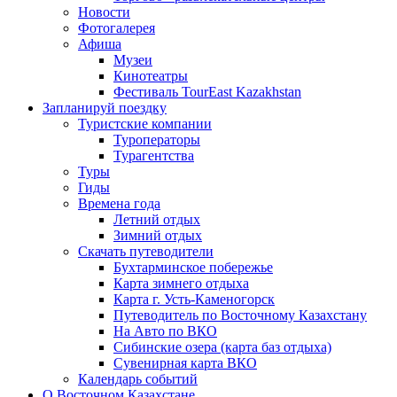
Новости
Фотогалерея
Афиша
Музеи
Кинотеатры
Фестиваль TourEast Kazakhstan
Запланируй поездку
Туристские компании
Туроператоры
Турагентства
Туры
Гиды
Времена года
Летний отдых
Зимний отдых
Скачать путеводители
Бухтарминское побережье
Карта зимнего отдыха
Карта г. Усть-Каменогорск
Путеводитель по Восточному Казахстану
На Авто по ВКО
Сибинские озера (карта баз отдыха)
Сувенирная карта ВКО
Календарь событий
О Восточном Казахстане