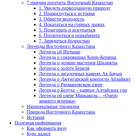
7 причин посетить Восточный Казахстан
1. Увидеть первозданную природу
2. Прикоснуться к истории
3. Обрести молодость
4. Покататься на горных лыжах
5. Позагорать и искупаться
6. Поохотиться и порыбачить
7. Зарядиться бодростью
Легенды Восточного Казахстана
Легенда об Иртыше
Легенда о сокровищах Киин-Кериша
Легенда о долине мастеров Шиликты
Легенда о золоте Береля
Легенда о загадочных камнях Ак Бауыр
Легенда о Джунгарской крепости Аблайкит
Легенда о Рахмановском озере
Легенда о Белухе – царице Алтайских гор
Легенда об озере Маркаколь – «Озеро
зимнего ягненка»
Национальные традиции
Природа Восточного Казахстана
История
Полезная информация
Как оформить визу
Курс валют