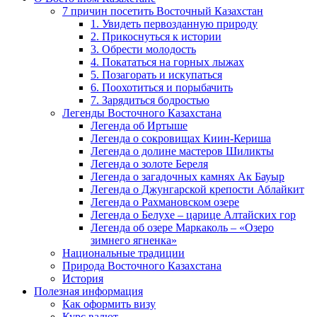
7 причин посетить Восточный Казахстан
1. Увидеть первозданную природу
2. Прикоснуться к истории
3. Обрести молодость
4. Покататься на горных лыжах
5. Позагорать и искупаться
6. Поохотиться и порыбачить
7. Зарядиться бодростью
Легенды Восточного Казахстана
Легенда об Иртыше
Легенда о сокровищах Киин-Кериша
Легенда о долине мастеров Шиликты
Легенда о золоте Береля
Легенда о загадочных камнях Ак Бауыр
Легенда о Джунгарской крепости Аблайкит
Легенда о Рахмановском озере
Легенда о Белухе – царице Алтайских гор
Легенда об озере Маркаколь – «Озеро
зимнего ягненка»
Национальные традиции
Природа Восточного Казахстана
История
Полезная информация
Как оформить визу
Курс валют