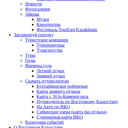
Новости
Фотогалерея
Афиша
Музеи
Кинотеатры
Фестиваль TourEast Kazakhstan
Запланируй поездку
Туристские компании
Туроператоры
Турагентства
Туры
Гиды
Времена года
Летний отдых
Зимний отдых
Скачать путеводители
Бухтарминское побережье
Карта зимнего отдыха
Карта г. Усть-Каменогорск
Путеводитель по Восточному Казахстану
На Авто по ВКО
Сибинские озера (карта баз отдыха)
Сувенирная карта ВКО
Календарь событий
О Восточном Казахстане