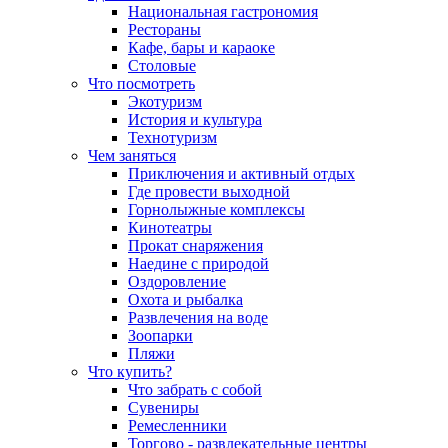
Национальная гастрономия
Рестораны
Кафе, бары и караоке
Столовые
Что посмотреть
Экотуризм
История и культура
Технотуризм
Чем заняться
Приключения и активный отдых
Где провести выходной
Горнолыжные комплексы
Кинотеатры
Прокат снаряжения
Наедине с природой
Оздоровление
Охота и рыбалка
Развлечения на воде
Зоопарки
Пляжи
Что купить?
Что забрать с собой
Сувениры
Ремесленники
Торгово - развлекательные центры