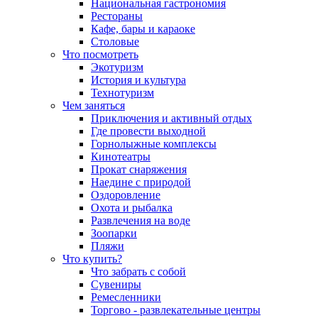
Национальная гастрономия
Рестораны
Кафе, бары и караоке
Столовые
Что посмотреть
Экотуризм
История и культура
Технотуризм
Чем заняться
Приключения и активный отдых
Где провести выходной
Горнолыжные комплексы
Кинотеатры
Прокат снаряжения
Наедине с природой
Оздоровление
Охота и рыбалка
Развлечения на воде
Зоопарки
Пляжи
Что купить?
Что забрать с собой
Сувениры
Ремесленники
Торгово - развлекательные центры