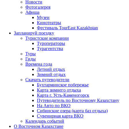
Новости
Фотогалерея
Афиша
Музеи
Кинотеатры
Фестиваль TourEast Kazakhstan
Запланируй поездку
Туристские компании
Туроператоры
Турагентства
Туры
Гиды
Времена года
Летний отдых
Зимний отдых
Скачать путеводители
Бухтарминское побережье
Карта зимнего отдыха
Карта г. Усть-Каменогорск
Путеводитель по Восточному Казахстану
На Авто по ВКО
Сибинские озера (карта баз отдыха)
Сувенирная карта ВКО
Календарь событий
О Восточном Казахстане