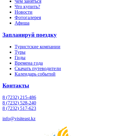
Чем заняться
Что купить?
Новости
Фотогалерея
Афиша
Запланируй поездку
Туристские компании
Туры
Гиды
Времена года
Скачать путеводители
Календарь событий
Контакты
8 (7232) 215-486
8 (7232) 528-240
8 (7232) 517-623
info@visiteast.kz