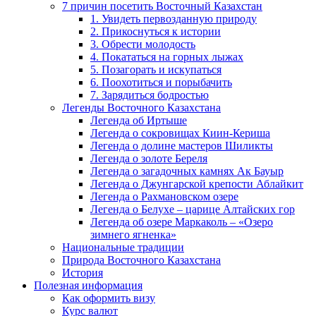
7 причин посетить Восточный Казахстан
1. Увидеть первозданную природу
2. Прикоснуться к истории
3. Обрести молодость
4. Покататься на горных лыжах
5. Позагорать и искупаться
6. Поохотиться и порыбачить
7. Зарядиться бодростью
Легенды Восточного Казахстана
Легенда об Иртыше
Легенда о сокровищах Киин-Кериша
Легенда о долине мастеров Шиликты
Легенда о золоте Береля
Легенда о загадочных камнях Ак Бауыр
Легенда о Джунгарской крепости Аблайкит
Легенда о Рахмановском озере
Легенда о Белухе – царице Алтайских гор
Легенда об озере Маркаколь – «Озеро
зимнего ягненка»
Национальные традиции
Природа Восточного Казахстана
История
Полезная информация
Как оформить визу
Курс валют