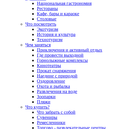
Национальная гастрономия
Рестораны
Кафе, бары и караоке
Столовые
Что посмотреть
Экотуризм
История и культура
Технотуризм
Чем заняться
Приключения и активный отдых
Где провести выходной
Горнолыжные комплексы
Кинотеатры
Прокат снаряжения
Наедине с природой
Оздоровление
Охота и рыбалка
Развлечения на воде
Зоопарки
Пляжи
Что купить?
Что забрать с собой
Сувениры
Ремесленники
Торгово - развлекательные центры