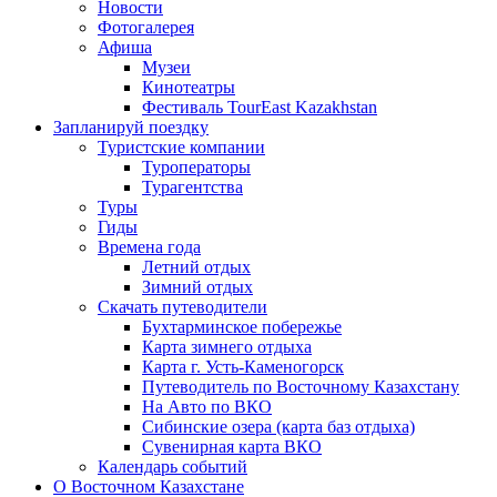
Новости
Фотогалерея
Афиша
Музеи
Кинотеатры
Фестиваль TourEast Kazakhstan
Запланируй поездку
Туристские компании
Туроператоры
Турагентства
Туры
Гиды
Времена года
Летний отдых
Зимний отдых
Скачать путеводители
Бухтарминское побережье
Карта зимнего отдыха
Карта г. Усть-Каменогорск
Путеводитель по Восточному Казахстану
На Авто по ВКО
Сибинские озера (карта баз отдыха)
Сувенирная карта ВКО
Календарь событий
О Восточном Казахстане