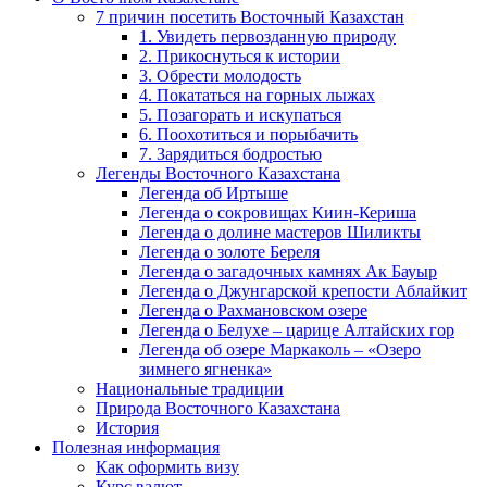
7 причин посетить Восточный Казахстан
1. Увидеть первозданную природу
2. Прикоснуться к истории
3. Обрести молодость
4. Покататься на горных лыжах
5. Позагорать и искупаться
6. Поохотиться и порыбачить
7. Зарядиться бодростью
Легенды Восточного Казахстана
Легенда об Иртыше
Легенда о сокровищах Киин-Кериша
Легенда о долине мастеров Шиликты
Легенда о золоте Береля
Легенда о загадочных камнях Ак Бауыр
Легенда о Джунгарской крепости Аблайкит
Легенда о Рахмановском озере
Легенда о Белухе – царице Алтайских гор
Легенда об озере Маркаколь – «Озеро
зимнего ягненка»
Национальные традиции
Природа Восточного Казахстана
История
Полезная информация
Как оформить визу
Курс валют