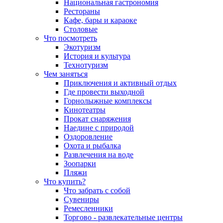
Национальная гастрономия
Рестораны
Кафе, бары и караоке
Столовые
Что посмотреть
Экотуризм
История и культура
Технотуризм
Чем заняться
Приключения и активный отдых
Где провести выходной
Горнолыжные комплексы
Кинотеатры
Прокат снаряжения
Наедине с природой
Оздоровление
Охота и рыбалка
Развлечения на воде
Зоопарки
Пляжи
Что купить?
Что забрать с собой
Сувениры
Ремесленники
Торгово - развлекательные центры