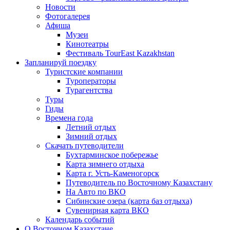
Новости
Фотогалерея
Афиша
Музеи
Кинотеатры
Фестиваль TourEast Kazakhstan
Запланируй поездку
Туристские компании
Туроператоры
Турагентства
Туры
Гиды
Времена года
Летний отдых
Зимний отдых
Скачать путеводители
Бухтарминское побережье
Карта зимнего отдыха
Карта г. Усть-Каменогорск
Путеводитель по Восточному Казахстану
На Авто по ВКО
Сибинские озера (карта баз отдыха)
Сувенирная карта ВКО
Календарь событий
О Восточном Казахстане