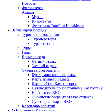
Новости
Фотогалерея
Афиша
Музеи
Кинотеатры
Фестиваль TourEast Kazakhstan
Запланируй поездку
Туристские компании
Туроператоры
Турагентства
Туры
Гиды
Времена года
Летний отдых
Зимний отдых
Скачать путеводители
Бухтарминское побережье
Карта зимнего отдыха
Карта г. Усть-Каменогорск
Путеводитель по Восточному Казахстану
На Авто по ВКО
Сибинские озера (карта баз отдыха)
Сувенирная карта ВКО
Календарь событий
О Восточном Казахстане