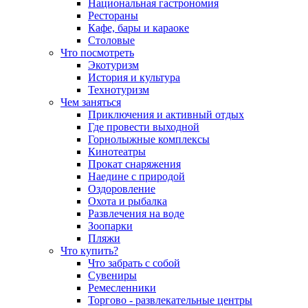
Национальная гастрономия
Рестораны
Кафе, бары и караоке
Столовые
Что посмотреть
Экотуризм
История и культура
Технотуризм
Чем заняться
Приключения и активный отдых
Где провести выходной
Горнолыжные комплексы
Кинотеатры
Прокат снаряжения
Наедине с природой
Оздоровление
Охота и рыбалка
Развлечения на воде
Зоопарки
Пляжи
Что купить?
Что забрать с собой
Сувениры
Ремесленники
Торгово - развлекательные центры