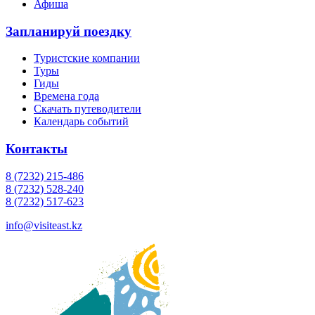
Афиша
Запланируй поездку
Туристские компании
Туры
Гиды
Времена года
Скачать путеводители
Календарь событий
Контакты
8 (7232) 215-486
8 (7232) 528-240
8 (7232) 517-623
info@visiteast.kz