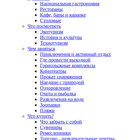
Национальная гастрономия
Рестораны
Кафе, бары и караоке
Столовые
Что посмотреть
Экотуризм
История и культура
Технотуризм
Чем заняться
Приключения и активный отдых
Где провести выходной
Горнолыжные комплексы
Кинотеатры
Прокат снаряжения
Наедине с природой
Оздоровление
Охота и рыбалка
Развлечения на воде
Зоопарки
Пляжи
Что купить?
Что забрать с собой
Сувениры
Ремесленники
Торгово - развлекательные центры