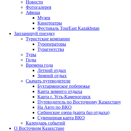
Новости
Фотогалерея
Афиша
Музеи
Кинотеатры
Фестиваль TourEast Kazakhstan
Запланируй поездку
Туристские компании
Туроператоры
Турагентства
Туры
Гиды
Времена года
Летний отдых
Зимний отдых
Скачать путеводители
Бухтарминское побережье
Карта зимнего отдыха
Карта г. Усть-Каменогорск
Путеводитель по Восточному Казахстану
На Авто по ВКО
Сибинские озера (карта баз отдыха)
Сувенирная карта ВКО
Календарь событий
О Восточном Казахстане