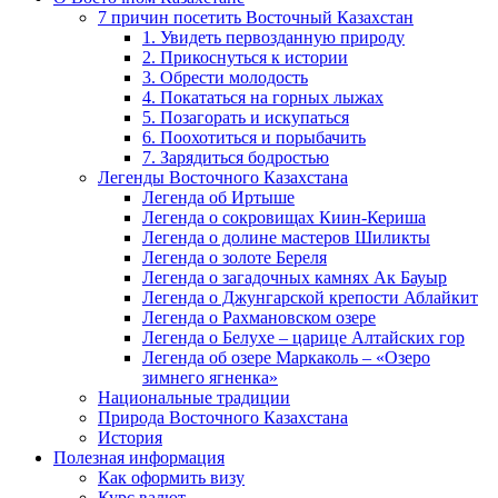
7 причин посетить Восточный Казахстан
1. Увидеть первозданную природу
2. Прикоснуться к истории
3. Обрести молодость
4. Покататься на горных лыжах
5. Позагорать и искупаться
6. Поохотиться и порыбачить
7. Зарядиться бодростью
Легенды Восточного Казахстана
Легенда об Иртыше
Легенда о сокровищах Киин-Кериша
Легенда о долине мастеров Шиликты
Легенда о золоте Береля
Легенда о загадочных камнях Ак Бауыр
Легенда о Джунгарской крепости Аблайкит
Легенда о Рахмановском озере
Легенда о Белухе – царице Алтайских гор
Легенда об озере Маркаколь – «Озеро
зимнего ягненка»
Национальные традиции
Природа Восточного Казахстана
История
Полезная информация
Как оформить визу
Курс валют