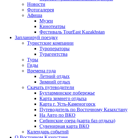
Новости
Фотогалерея
Афиша
Музеи
Кинотеатры
Фестиваль TourEast Kazakhstan
Запланируй поездку
Туристские компании
Туроператоры
Турагентства
Туры
Гиды
Времена года
Летний отдых
Зимний отдых
Скачать путеводители
Бухтарминское побережье
Карта зимнего отдыха
Карта г. Усть-Каменогорск
Путеводитель по Восточному Казахстану
На Авто по ВКО
Сибинские озера (карта баз отдыха)
Сувенирная карта ВКО
Календарь событий
О Восточном Казахстане