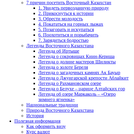
7 причин посетить Восточный Казахстан
1. Увидеть первозданную природу
2. Прикоснуться к истории
3. Обрести молодость
4. Покататься на горных лыжах
5. Позагорать и искупаться
6. Поохотиться и порыбачить
7. Зарядиться бодростью
Легенды Восточного Казахстана
Легенда об Иртыше
Легенда о сокровищах Киин-Кериша
Легенда о долине мастеров Шиликты
Легенда о золоте Береля
Легенда о загадочных камнях Ак Бауыр
Легенда о Джунгарской крепости Аблайкит
Легенда о Рахмановском озере
Легенда о Белухе – царице Алтайских гор
Легенда об озере Маркаколь – «Озеро
зимнего ягненка»
Национальные традиции
Природа Восточного Казахстана
История
Полезная информация
Как оформить визу
Курс валют