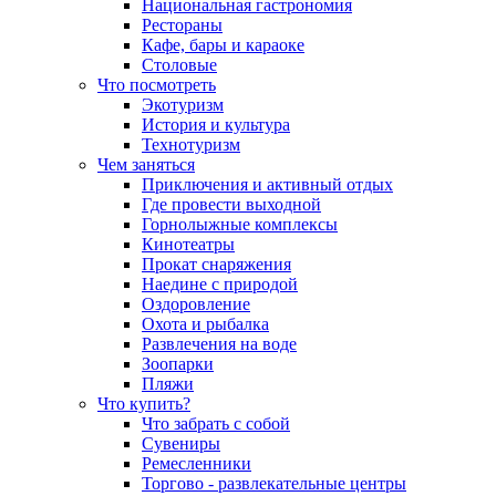
Национальная гастрономия
Рестораны
Кафе, бары и караоке
Столовые
Что посмотреть
Экотуризм
История и культура
Технотуризм
Чем заняться
Приключения и активный отдых
Где провести выходной
Горнолыжные комплексы
Кинотеатры
Прокат снаряжения
Наедине с природой
Оздоровление
Охота и рыбалка
Развлечения на воде
Зоопарки
Пляжи
Что купить?
Что забрать с собой
Сувениры
Ремесленники
Торгово - развлекательные центры