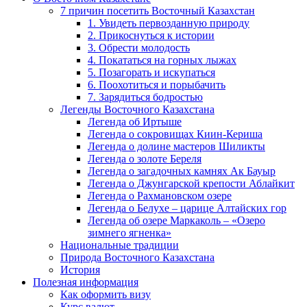
7 причин посетить Восточный Казахстан
1. Увидеть первозданную природу
2. Прикоснуться к истории
3. Обрести молодость
4. Покататься на горных лыжах
5. Позагорать и искупаться
6. Поохотиться и порыбачить
7. Зарядиться бодростью
Легенды Восточного Казахстана
Легенда об Иртыше
Легенда о сокровищах Киин-Кериша
Легенда о долине мастеров Шиликты
Легенда о золоте Береля
Легенда о загадочных камнях Ак Бауыр
Легенда о Джунгарской крепости Аблайкит
Легенда о Рахмановском озере
Легенда о Белухе – царице Алтайских гор
Легенда об озере Маркаколь – «Озеро
зимнего ягненка»
Национальные традиции
Природа Восточного Казахстана
История
Полезная информация
Как оформить визу
Курс валют