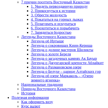
7 причин посетить Восточный Казахстан
1. Увидеть первозданную природу
2. Прикоснуться к истории
3. Обрести молодость
4. Покататься на горных лыжах
5. Позагорать и искупаться
6. Поохотиться и порыбачить
7. Зарядиться бодростью
Легенды Восточного Казахстана
Легенда об Иртыше
Легенда о сокровищах Киин-Кериша
Легенда о долине мастеров Шиликты
Легенда о золоте Береля
Легенда о загадочных камнях Ак Бауыр
Легенда о Джунгарской крепости Аблайкит
Легенда о Рахмановском озере
Легенда о Белухе – царице Алтайских гор
Легенда об озере Маркаколь – «Озеро
зимнего ягненка»
Национальные традиции
Природа Восточного Казахстана
История
Полезная информация
Как оформить визу
Курс валют