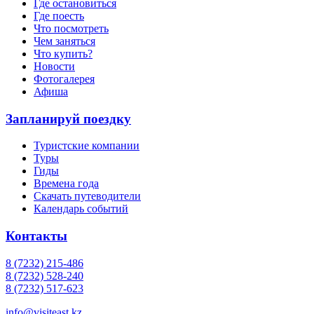
Где остановиться
Где поесть
Что посмотреть
Чем заняться
Что купить?
Новости
Фотогалерея
Афиша
Запланируй поездку
Туристские компании
Туры
Гиды
Времена года
Скачать путеводители
Календарь событий
Контакты
8 (7232) 215-486
8 (7232) 528-240
8 (7232) 517-623
info@visiteast.kz