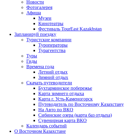
Новости
Фотогалерея
Афиша
Музеи
Кинотеатры
Фестиваль TourEast Kazakhstan
Запланируй поездку
Туристские компании
Туроператоры
Турагентства
Туры
Гиды
Времена года
Летний отдых
Зимний отдых
Скачать путеводители
Бухтарминское побережье
Карта зимнего отдыха
Карта г. Усть-Каменогорск
Путеводитель по Восточному Казахстану
На Авто по ВКО
Сибинские озера (карта баз отдыха)
Сувенирная карта ВКО
Календарь событий
О Восточном Казахстане