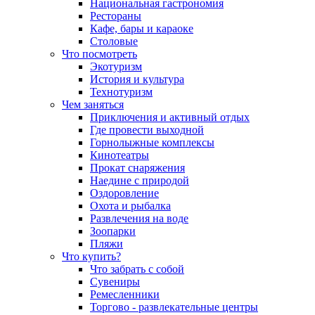
Национальная гастрономия
Рестораны
Кафе, бары и караоке
Столовые
Что посмотреть
Экотуризм
История и культура
Технотуризм
Чем заняться
Приключения и активный отдых
Где провести выходной
Горнолыжные комплексы
Кинотеатры
Прокат снаряжения
Наедине с природой
Оздоровление
Охота и рыбалка
Развлечения на воде
Зоопарки
Пляжи
Что купить?
Что забрать с собой
Сувениры
Ремесленники
Торгово - развлекательные центры