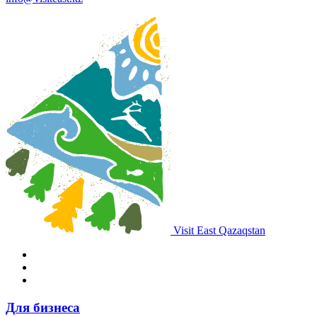
Visit East Qazaqstan
Для бизнеса