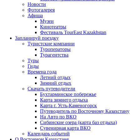
Новости
Фотогалерея
Афиша
Музеи
Кинотеатры
Фестиваль TourEast Kazakhstan
Запланируй поездку
Туристские компании
Туроператоры
Турагентства
Туры
Гиды
Времена года
Летний отдых
Зимний отдых
Скачать путеводители
Бухтарминское побережье
Карта зимнего отдыха
Карта г. Усть-Каменогорск
Путеводитель по Восточному Казахстану
На Авто по ВКО
Сибинские озера (карта баз отдыха)
Сувенирная карта ВКО
Календарь событий
О Восточном Казахстане