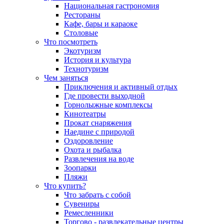
Национальная гастрономия
Рестораны
Кафе, бары и караоке
Столовые
Что посмотреть
Экотуризм
История и культура
Технотуризм
Чем заняться
Приключения и активный отдых
Где провести выходной
Горнолыжные комплексы
Кинотеатры
Прокат снаряжения
Наедине с природой
Оздоровление
Охота и рыбалка
Развлечения на воде
Зоопарки
Пляжи
Что купить?
Что забрать с собой
Сувениры
Ремесленники
Торгово - развлекательные центры