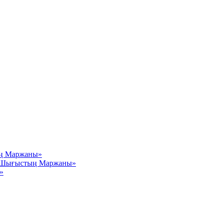
ың Маржаны»
– Шығыстың Маржаны»
»