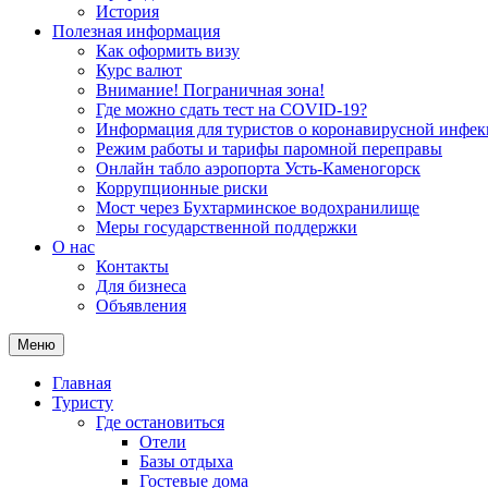
История
Полезная информация
Как оформить визу
Курс валют
Внимание! Пограничная зона!
Где можно сдать тест на COVID-19?
Информация для туристов о коронавирусной инфе
Режим работы и тарифы паромной переправы
Онлайн табло аэропорта Усть-Каменогорск
Коррупционные риски
Мост через Бухтарминское водохранилище
Меры государственной поддержки
О нас
Контакты
Для бизнеса
Объявления
Меню
Главная
Туристу
Где остановиться
Отели
Базы отдыха
Гостевые дома