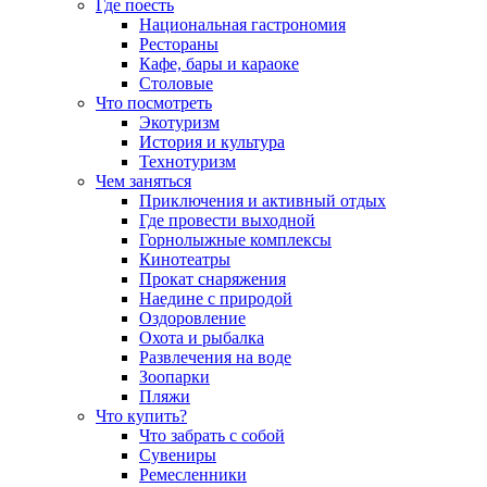
Где поесть
Национальная гастрономия
Рестораны
Кафе, бары и караоке
Столовые
Что посмотреть
Экотуризм
История и культура
Технотуризм
Чем заняться
Приключения и активный отдых
Где провести выходной
Горнолыжные комплексы
Кинотеатры
Прокат снаряжения
Наедине с природой
Оздоровление
Охота и рыбалка
Развлечения на воде
Зоопарки
Пляжи
Что купить?
Что забрать с собой
Сувениры
Ремесленники