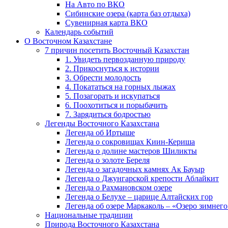
На Авто по ВКО
Сибинские озера (карта баз отдыха)
Сувенирная карта ВКО
Календарь событий
О Восточном Казахстане
7 причин посетить Восточный Казахстан
1. Увидеть первозданную природу
2. Прикоснуться к истории
3. Обрести молодость
4. Покататься на горных лыжах
5. Позагорать и искупаться
6. Поохотиться и порыбачить
7. Зарядиться бодростью
Легенды Восточного Казахстана
Легенда об Иртыше
Легенда о сокровищах Киин-Кериша
Легенда о долине мастеров Шиликты
Легенда о золоте Береля
Легенда о загадочных камнях Ак Бауыр
Легенда о Джунгарской крепости Аблайкит
Легенда о Рахмановском озере
Легенда о Белухе – царице Алтайских гор
Легенда об озере Маркаколь – «Озеро зимнего
Национальные традиции
Природа Восточного Казахстана