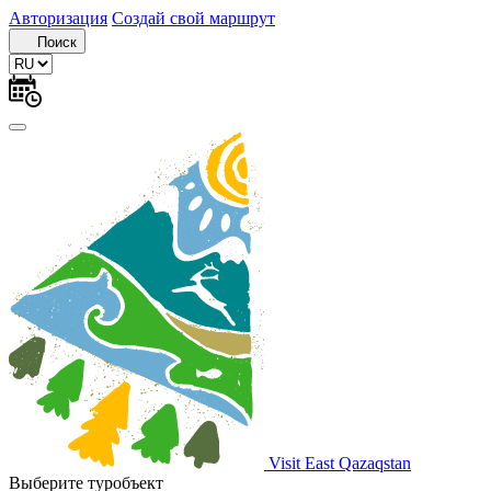
Авторизация
Создай свой маршрут
Поиск
Visit East Qazaqstan
Выберите туробъект