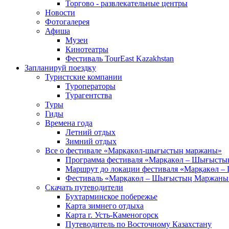
Торгово - развлекательные центры
Новости
Фотогалерея
Афиша
Музеи
Кинотеатры
Фестиваль TourEast Kazakhstan
Запланируй поездку
Туристские компании
Туроператоры
Турагентства
Туры
Гиды
Времена года
Летний отдых
Зимний отдых
Все о фестивале «Марқакөл-шығыстың маржаны»
Программа фестиваля «Марқакөл – Шығыст
Маршрут до локации фестиваля «Марқакөл 
Фестиваль «Марқакөл – Шығыстың Маржаны
Скачать путеводители
Бухтарминское побережье
Карта зимнего отдыха
Карта г. Усть-Каменогорск
Путеводитель по Восточному Казахстану