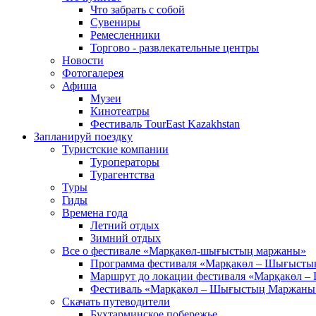
Что забрать с собой
Сувениры
Ремесленники
Торгово - развлекательные центры
Новости
Фотогалерея
Афиша
Музеи
Кинотеатры
Фестиваль TourEast Kazakhstan
Запланируй поездку
Туристские компании
Туроператоры
Турагентства
Туры
Гиды
Времена года
Летний отдых
Зимний отдых
Все о фестивале «Марқакөл-шығыстың маржаны»
Программа фестиваля «Марқакөл – Шығыст
Маршрут до локации фестиваля «Марқакөл 
Фестиваль «Марқакөл – Шығыстың Маржаны
Скачать путеводители
Бухтарминское побережье