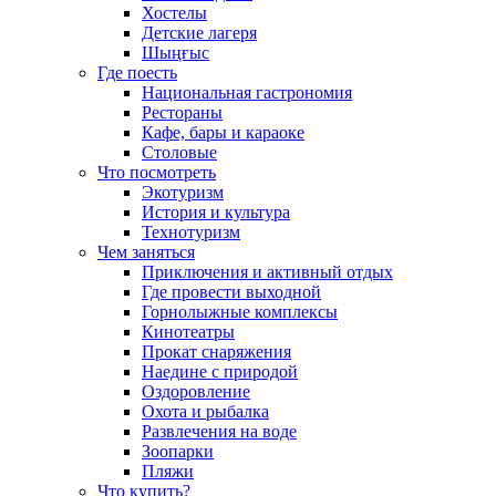
Хостелы
Детские лагеря
Шыңғыс
Где поесть
Национальная гастрономия
Рестораны
Кафе, бары и караоке
Столовые
Что посмотреть
Экотуризм
История и культура
Технотуризм
Чем заняться
Приключения и активный отдых
Где провести выходной
Горнолыжные комплексы
Кинотеатры
Прокат снаряжения
Наедине с природой
Оздоровление
Охота и рыбалка
Развлечения на воде
Зоопарки
Пляжи
Что купить?