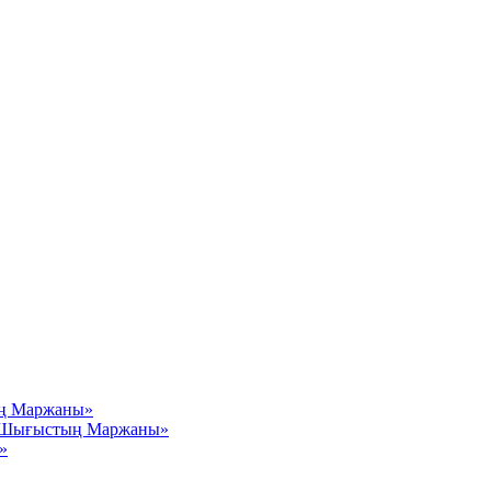
ың Маржаны»
– Шығыстың Маржаны»
»