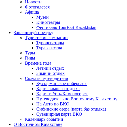
Новости
Фотогалерея
Афиша
Музеи
Кинотеатры
Фестиваль TourEast Kazakhstan
Запланируй поездку
Туристские компании
Туроператоры
Турагентства
Туры
Гиды
Времена года
Летний отдых
Зимний отдых
Скачать путеводители
Бухтарминское побережье
Карта зимнего отдыха
Карта г. Усть-Каменогорск
Путеводитель по Восточному Казахстану
На Авто по ВКО
Сибинские озера (карта баз отдыха)
Сувенирная карта ВКО
Календарь событий
О Восточном Казахстане