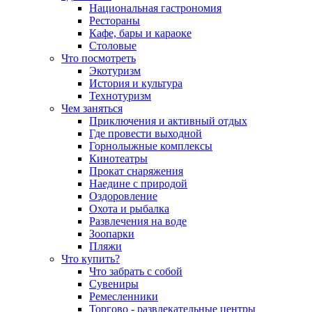
Национальная гастрономия
Рестораны
Кафе, бары и караоке
Столовые
Что посмотреть
Экотуризм
История и культура
Технотуризм
Чем заняться
Приключения и активный отдых
Где провести выходной
Горнолыжные комплексы
Кинотеатры
Прокат снаряжения
Наедине с природой
Оздоровление
Охота и рыбалка
Развлечения на воде
Зоопарки
Пляжи
Что купить?
Что забрать с собой
Сувениры
Ремесленники
Торгово - развлекательные центры