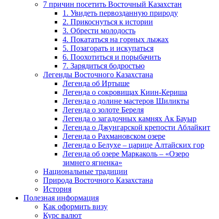
7 причин посетить Восточный Казахстан
1. Увидеть первозданную природу
2. Прикоснуться к истории
3. Обрести молодость
4. Покататься на горных лыжах
5. Позагорать и искупаться
6. Поохотиться и порыбачить
7. Зарядиться бодростью
Легенды Восточного Казахстана
Легенда об Иртыше
Легенда о сокровищах Киин-Кериша
Легенда о долине мастеров Шиликты
Легенда о золоте Береля
Легенда о загадочных камнях Ак Бауыр
Легенда о Джунгарской крепости Аблайкит
Легенда о Рахмановском озере
Легенда о Белухе – царице Алтайских гор
Легенда об озере Маркаколь – «Озеро
зимнего ягненка»
Национальные традиции
Природа Восточного Казахстана
История
Полезная информация
Как оформить визу
Курс валют