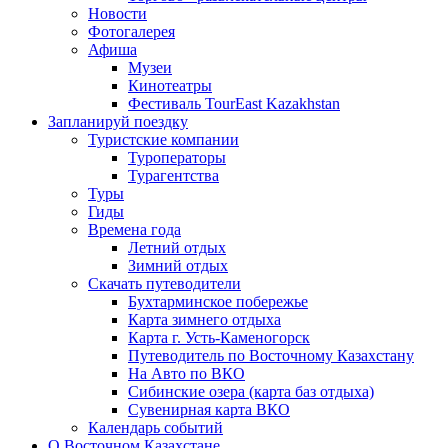
Новости
Фотогалерея
Афиша
Музеи
Кинотеатры
Фестиваль TourEast Kazakhstan
Запланируй поездку
Туристские компании
Туроператоры
Турагентства
Туры
Гиды
Времена года
Летний отдых
Зимний отдых
Скачать путеводители
Бухтарминское побережье
Карта зимнего отдыха
Карта г. Усть-Каменогорск
Путеводитель по Восточному Казахстану
На Авто по ВКО
Сибинские озера (карта баз отдыха)
Сувенирная карта ВКО
Календарь событий
О Восточном Казахстане