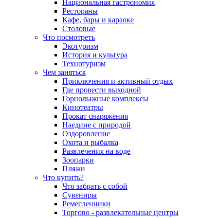
Национальная гастрономия
Рестораны
Кафе, бары и караоке
Столовые
Что посмотреть
Экотуризм
История и культура
Технотуризм
Чем заняться
Приключения и активный отдых
Где провести выходной
Горнолыжные комплексы
Кинотеатры
Прокат снаряжения
Наедине с природой
Оздоровление
Охота и рыбалка
Развлечения на воде
Зоопарки
Пляжи
Что купить?
Что забрать с собой
Сувениры
Ремесленники
Торгово - развлекательные центры