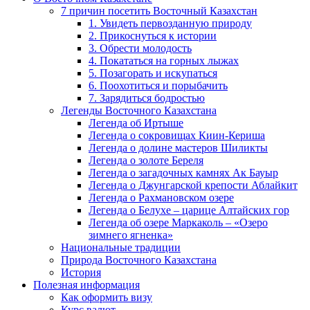
7 причин посетить Восточный Казахстан
1. Увидеть первозданную природу
2. Прикоснуться к истории
3. Обрести молодость
4. Покататься на горных лыжах
5. Позагорать и искупаться
6. Поохотиться и порыбачить
7. Зарядиться бодростью
Легенды Восточного Казахстана
Легенда об Иртыше
Легенда о сокровищах Киин-Кериша
Легенда о долине мастеров Шиликты
Легенда о золоте Береля
Легенда о загадочных камнях Ак Бауыр
Легенда о Джунгарской крепости Аблайкит
Легенда о Рахмановском озере
Легенда о Белухе – царице Алтайских гор
Легенда об озере Маркаколь – «Озеро
зимнего ягненка»
Национальные традиции
Природа Восточного Казахстана
История
Полезная информация
Как оформить визу
Курс валют