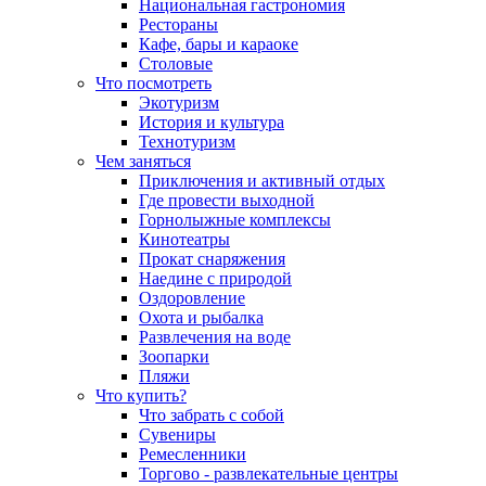
Национальная гастрономия
Рестораны
Кафе, бары и караоке
Столовые
Что посмотреть
Экотуризм
История и культура
Технотуризм
Чем заняться
Приключения и активный отдых
Где провести выходной
Горнолыжные комплексы
Кинотеатры
Прокат снаряжения
Наедине с природой
Оздоровление
Охота и рыбалка
Развлечения на воде
Зоопарки
Пляжи
Что купить?
Что забрать с собой
Сувениры
Ремесленники
Торгово - развлекательные центры