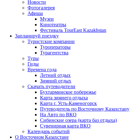
Новости
Фотогалерея
Афиша
Музеи
Кинотеатры
Фестиваль TourEast Kazakhstan
Запланируй поездку
Туристские компании
Туроператоры
Турагентства
Туры
Гиды
Времена года
Летний отдых
Зимний отдых
Скачать путеводители
Бухтарминское побережье
Карта зимнего отдыха
Карта г. Усть-Каменогорск
Путеводитель по Восточному Казахстану
На Авто по ВКО
Сибинские озера (карта баз отдыха)
Сувенирная карта ВКО
Календарь событий
О Восточном Казахстане