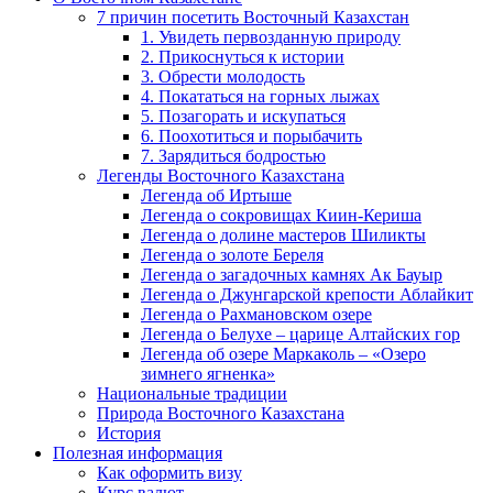
7 причин посетить Восточный Казахстан
1. Увидеть первозданную природу
2. Прикоснуться к истории
3. Обрести молодость
4. Покататься на горных лыжах
5. Позагорать и искупаться
6. Поохотиться и порыбачить
7. Зарядиться бодростью
Легенды Восточного Казахстана
Легенда об Иртыше
Легенда о сокровищах Киин-Кериша
Легенда о долине мастеров Шиликты
Легенда о золоте Береля
Легенда о загадочных камнях Ак Бауыр
Легенда о Джунгарской крепости Аблайкит
Легенда о Рахмановском озере
Легенда о Белухе – царице Алтайских гор
Легенда об озере Маркаколь – «Озеро
зимнего ягненка»
Национальные традиции
Природа Восточного Казахстана
История
Полезная информация
Как оформить визу
Курс валют