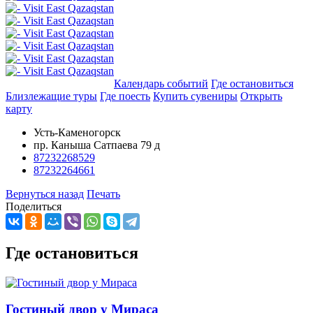
Добавить в маршрут
Календарь событий
Где остановиться
Близлежащие туры
Где поесть
Купить сувениры
Открыть
карту
Усть-Каменогорск
пр. Каныша Сатпаева 79 д
87232268529
87232264661
Вернуться назад
Печать
Поделиться
Где остановиться
Гостиный двор у Мираса