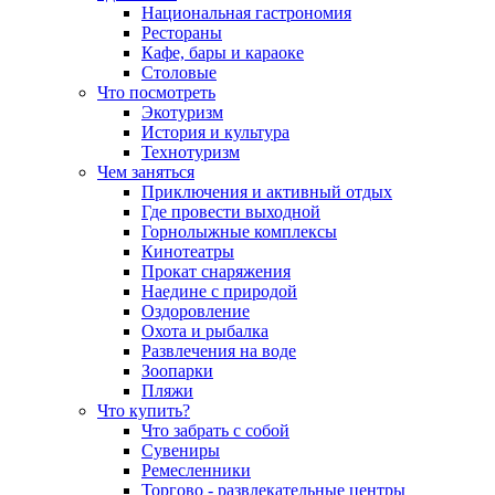
Национальная гастрономия
Рестораны
Кафе, бары и караоке
Столовые
Что посмотреть
Экотуризм
История и культура
Технотуризм
Чем заняться
Приключения и активный отдых
Где провести выходной
Горнолыжные комплексы
Кинотеатры
Прокат снаряжения
Наедине с природой
Оздоровление
Охота и рыбалка
Развлечения на воде
Зоопарки
Пляжи
Что купить?
Что забрать с собой
Сувениры
Ремесленники
Торгово - развлекательные центры