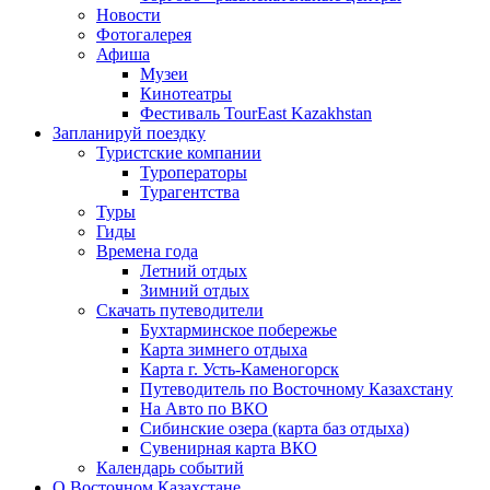
Новости
Фотогалерея
Афиша
Музеи
Кинотеатры
Фестиваль TourEast Kazakhstan
Запланируй поездку
Туристские компании
Туроператоры
Турагентства
Туры
Гиды
Времена года
Летний отдых
Зимний отдых
Скачать путеводители
Бухтарминское побережье
Карта зимнего отдыха
Карта г. Усть-Каменогорск
Путеводитель по Восточному Казахстану
На Авто по ВКО
Сибинские озера (карта баз отдыха)
Сувенирная карта ВКО
Календарь событий
О Восточном Казахстане