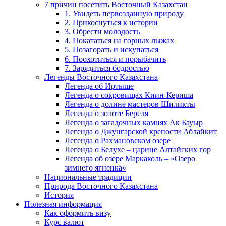
7 причин посетить Восточный Казахстан
1. Увидеть первозданную природу
2. Прикоснуться к истории
3. Обрести молодость
4. Покататься на горных лыжах
5. Позагорать и искупаться
6. Поохотиться и порыбачить
7. Зарядиться бодростью
Легенды Восточного Казахстана
Легенда об Иртыше
Легенда о сокровищах Киин-Кериша
Легенда о долине мастеров Шиликты
Легенда о золоте Береля
Легенда о загадочных камнях Ак Бауыр
Легенда о Джунгарской крепости Аблайкит
Легенда о Рахмановском озере
Легенда о Белухе – царице Алтайских гор
Легенда об озере Маркаколь – «Озеро
зимнего ягненка»
Национальные традиции
Природа Восточного Казахстана
История
Полезная информация
Как оформить визу
Курс валют