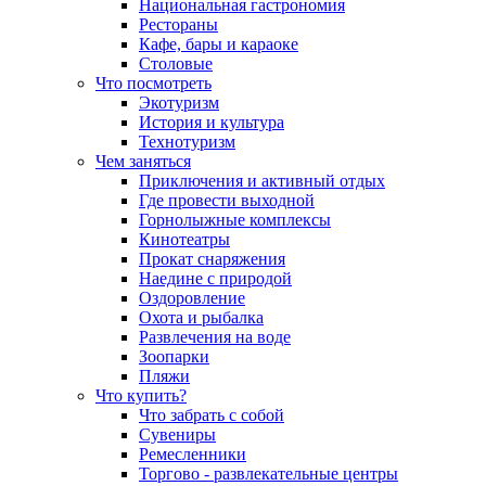
Национальная гастрономия
Рестораны
Кафе, бары и караоке
Столовые
Что посмотреть
Экотуризм
История и культура
Технотуризм
Чем заняться
Приключения и активный отдых
Где провести выходной
Горнолыжные комплексы
Кинотеатры
Прокат снаряжения
Наедине с природой
Оздоровление
Охота и рыбалка
Развлечения на воде
Зоопарки
Пляжи
Что купить?
Что забрать с собой
Сувениры
Ремесленники
Торгово - развлекательные центры