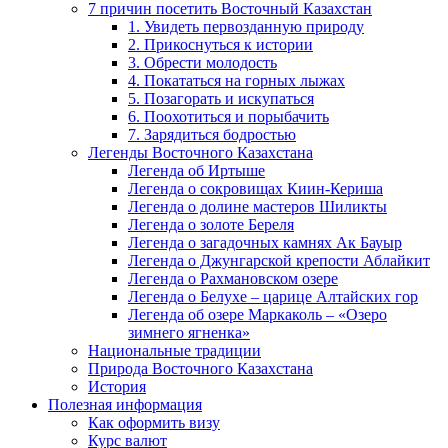
7 причин посетить Восточный Казахстан
1. Увидеть первозданную природу
2. Прикоснуться к истории
3. Обрести молодость
4. Покататься на горных лыжах
5. Позагорать и искупаться
6. Поохотиться и порыбачить
7. Зарядиться бодростью
Легенды Восточного Казахстана
Легенда об Иртыше
Легенда о сокровищах Киин-Кериша
Легенда о долине мастеров Шиликты
Легенда о золоте Береля
Легенда о загадочных камнях Ак Бауыр
Легенда о Джунгарской крепости Аблайкит
Легенда о Рахмановском озере
Легенда о Белухе – царице Алтайских гор
Легенда об озере Маркаколь – «Озеро
зимнего ягненка»
Национальные традиции
Природа Восточного Казахстана
История
Полезная информация
Как оформить визу
Курс валют