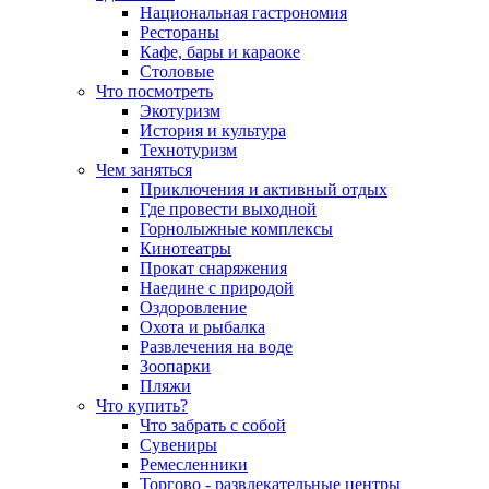
Национальная гастрономия
Рестораны
Кафе, бары и караоке
Столовые
Что посмотреть
Экотуризм
История и культура
Технотуризм
Чем заняться
Приключения и активный отдых
Где провести выходной
Горнолыжные комплексы
Кинотеатры
Прокат снаряжения
Наедине с природой
Оздоровление
Охота и рыбалка
Развлечения на воде
Зоопарки
Пляжи
Что купить?
Что забрать с собой
Сувениры
Ремесленники
Торгово - развлекательные центры