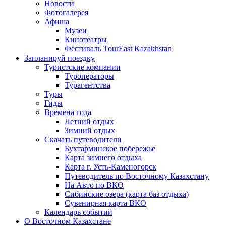
Новости
Фотогалерея
Афиша
Музеи
Кинотеатры
Фестиваль TourEast Kazakhstan
Запланируй поездку
Туристские компании
Туроператоры
Турагентства
Туры
Гиды
Времена года
Летний отдых
Зимний отдых
Скачать путеводители
Бухтарминское побережье
Карта зимнего отдыха
Карта г. Усть-Каменогорск
Путеводитель по Восточному Казахстану
На Авто по ВКО
Сибинские озера (карта баз отдыха)
Сувенирная карта ВКО
Календарь событий
О Восточном Казахстане