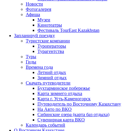
Новости
Фотогалерея
Афиша
Музеи
Кинотеатры
Фестиваль TourEast Kazakhstan
Запланируй поездку
Туристские компании
Туроператоры
Турагентства
Туры
Гиды
Времена года
Летний отдых
Зимний отдых
Скачать путеводители
Бухтарминское побережье
Карта зимнего отдыха
Карта г. Усть-Каменогорск
Путеводитель по Восточному Казахстану
На Авто по ВКО
Сибинские озера (карта баз отдыха)
Сувенирная карта ВКО
Календарь событий
О Восточном Казахстане