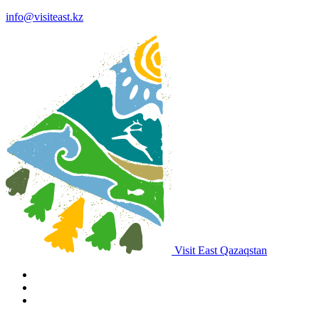
info@visiteast.kz
Visit East Qazaqstan