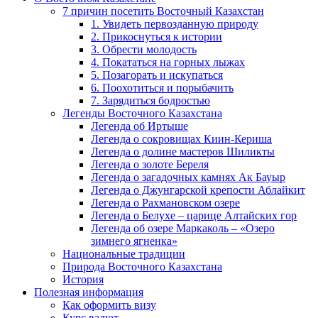
7 причин посетить Восточный Казахстан
1. Увидеть первозданную природу
2. Прикоснуться к истории
3. Обрести молодость
4. Покататься на горных лыжах
5. Позагорать и искупаться
6. Поохотиться и порыбачить
7. Зарядиться бодростью
Легенды Восточного Казахстана
Легенда об Иртыше
Легенда о сокровищах Киин-Кериша
Легенда о долине мастеров Шиликты
Легенда о золоте Береля
Легенда о загадочных камнях Ак Бауыр
Легенда о Джунгарской крепости Аблайкит
Легенда о Рахмановском озере
Легенда о Белухе – царице Алтайских гор
Легенда об озере Маркаколь – «Озеро
зимнего ягненка»
Национальные традиции
Природа Восточного Казахстана
История
Полезная информация
Как оформить визу
Курс валют