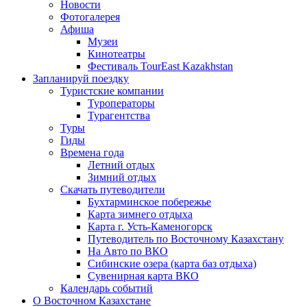
Новости
Фотогалерея
Афиша
Музеи
Кинотеатры
Фестиваль TourEast Kazakhstan
Запланируй поездку
Туристские компании
Туроператоры
Турагентства
Туры
Гиды
Времена года
Летний отдых
Зимний отдых
Скачать путеводители
Бухтарминское побережье
Карта зимнего отдыха
Карта г. Усть-Каменогорск
Путеводитель по Восточному Казахстану
На Авто по ВКО
Сибинские озера (карта баз отдыха)
Сувенирная карта ВКО
Календарь событий
О Восточном Казахстане