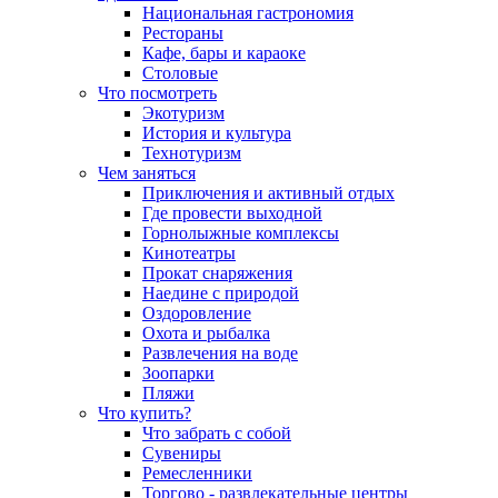
Национальная гастрономия
Рестораны
Кафе, бары и караоке
Столовые
Что посмотреть
Экотуризм
История и культура
Технотуризм
Чем заняться
Приключения и активный отдых
Где провести выходной
Горнолыжные комплексы
Кинотеатры
Прокат снаряжения
Наедине с природой
Оздоровление
Охота и рыбалка
Развлечения на воде
Зоопарки
Пляжи
Что купить?
Что забрать с собой
Сувениры
Ремесленники
Торгово - развлекательные центры