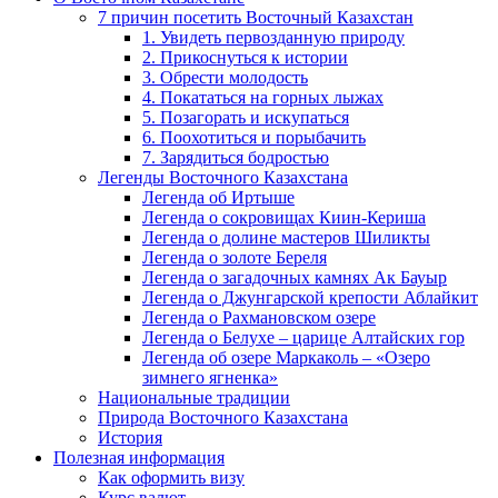
7 причин посетить Восточный Казахстан
1. Увидеть первозданную природу
2. Прикоснуться к истории
3. Обрести молодость
4. Покататься на горных лыжах
5. Позагорать и искупаться
6. Поохотиться и порыбачить
7. Зарядиться бодростью
Легенды Восточного Казахстана
Легенда об Иртыше
Легенда о сокровищах Киин-Кериша
Легенда о долине мастеров Шиликты
Легенда о золоте Береля
Легенда о загадочных камнях Ак Бауыр
Легенда о Джунгарской крепости Аблайкит
Легенда о Рахмановском озере
Легенда о Белухе – царице Алтайских гор
Легенда об озере Маркаколь – «Озеро
зимнего ягненка»
Национальные традиции
Природа Восточного Казахстана
История
Полезная информация
Как оформить визу
Курс валют