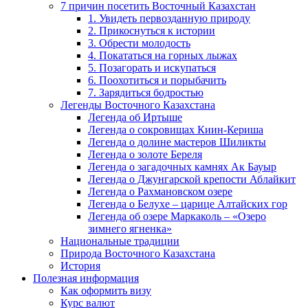
7 причин посетить Восточный Казахстан
1. Увидеть первозданную природу
2. Прикоснуться к истории
3. Обрести молодость
4. Покататься на горных лыжах
5. Позагорать и искупаться
6. Поохотиться и порыбачить
7. Зарядиться бодростью
Легенды Восточного Казахстана
Легенда об Иртыше
Легенда о сокровищах Киин-Кериша
Легенда о долине мастеров Шиликты
Легенда о золоте Береля
Легенда о загадочных камнях Ак Бауыр
Легенда о Джунгарской крепости Аблайкит
Легенда о Рахмановском озере
Легенда о Белухе – царице Алтайских гор
Легенда об озере Маркаколь – «Озеро
зимнего ягненка»
Национальные традиции
Природа Восточного Казахстана
История
Полезная информация
Как оформить визу
Курс валют