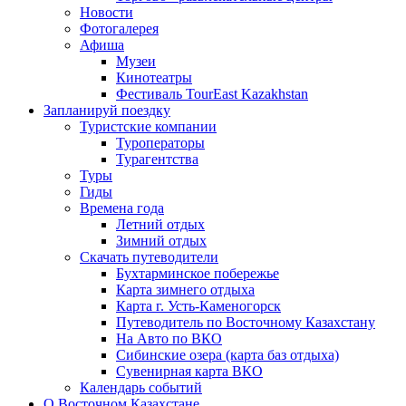
Новости
Фотогалерея
Афиша
Музеи
Кинотеатры
Фестиваль TourEast Kazakhstan
Запланируй поездку
Туристские компании
Туроператоры
Турагентства
Туры
Гиды
Времена года
Летний отдых
Зимний отдых
Скачать путеводители
Бухтарминское побережье
Карта зимнего отдыха
Карта г. Усть-Каменогорск
Путеводитель по Восточному Казахстану
На Авто по ВКО
Сибинские озера (карта баз отдыха)
Сувенирная карта ВКО
Календарь событий
О Восточном Казахстане