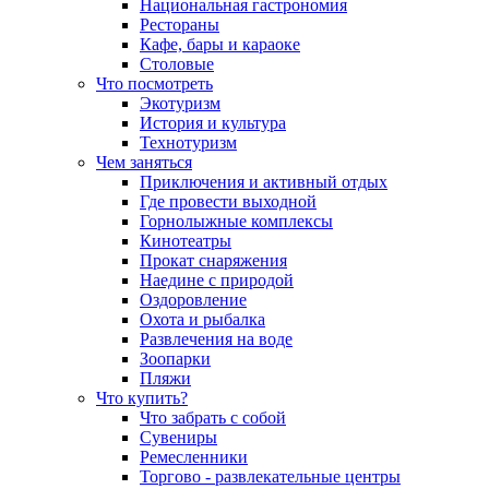
Национальная гастрономия
Рестораны
Кафе, бары и караоке
Столовые
Что посмотреть
Экотуризм
История и культура
Технотуризм
Чем заняться
Приключения и активный отдых
Где провести выходной
Горнолыжные комплексы
Кинотеатры
Прокат снаряжения
Наедине с природой
Оздоровление
Охота и рыбалка
Развлечения на воде
Зоопарки
Пляжи
Что купить?
Что забрать с собой
Сувениры
Ремесленники
Торгово - развлекательные центры