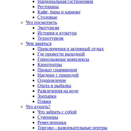
Национальная гастрономия
Рестораны
Кафе, бары и караоке
Столовые
Что посмотреть
Экотуризм
История и культура
Технотуризм
Чем заняться
Приключения и активный отдых
Где провести выходной
Горнолыжные комплексы
Кинотеатры
Прокат снаряжения
Наедине с природой
Оздоровление
Охота и рыбалка
Развлечения на воде
Зоопарки
Пляжи
Что купить?
Что забрать с собой
Сувениры
Ремесленники
Торгово - развлекательные центры