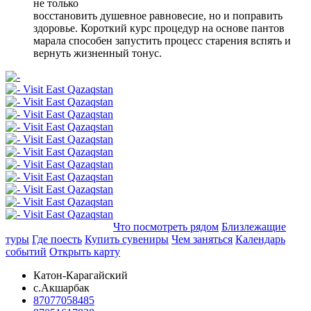
не только
восстановить душевное равновесие, но и поправить
здоровье. Короткий курс процедур на основе пантов
марала способен запустить процесс старения вспять и
вернуть жизненный тонус.
Добавить в маршрут
Что посмотреть рядом
Близлежащие
туры
Где поесть
Купить сувениры
Чем заняться
Календарь
событий
Открыть карту
Катон-Карагайский
с.Акшарбак
87077058485