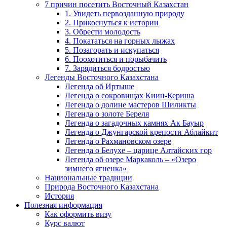
7 причин посетить Восточный Казахстан
1. Увидеть первозданную природу
2. Прикоснуться к истории
3. Обрести молодость
4. Покататься на горных лыжах
5. Позагорать и искупаться
6. Поохотиться и порыбачить
7. Зарядиться бодростью
Легенды Восточного Казахстана
Легенда об Иртыше
Легенда о сокровищах Киин-Кериша
Легенда о долине мастеров Шиликты
Легенда о золоте Береля
Легенда о загадочных камнях Ак Бауыр
Легенда о Джунгарской крепости Аблайкит
Легенда о Рахмановском озере
Легенда о Белухе – царице Алтайских гор
Легенда об озере Маркаколь – «Озеро
зимнего ягненка»
Национальные традиции
Природа Восточного Казахстана
История
Полезная информация
Как оформить визу
Курс валют