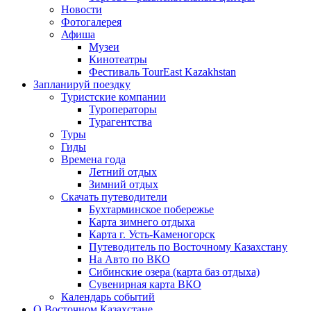
Новости
Фотогалерея
Афиша
Музеи
Кинотеатры
Фестиваль TourEast Kazakhstan
Запланируй поездку
Туристские компании
Туроператоры
Турагентства
Туры
Гиды
Времена года
Летний отдых
Зимний отдых
Скачать путеводители
Бухтарминское побережье
Карта зимнего отдыха
Карта г. Усть-Каменогорск
Путеводитель по Восточному Казахстану
На Авто по ВКО
Сибинские озера (карта баз отдыха)
Сувенирная карта ВКО
Календарь событий
О Восточном Казахстане