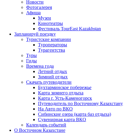
Новости
Фотогалерея
Афиша
Музеи
Кинотеатры
Фестиваль TourEast Kazakhstan
Запланируй поездку
Туристские компании
Туроператоры
Турагентства
Туры
Гиды
Времена года
Летний отдых
Зимний отдых
Скачать путеводители
Бухтарминское побережье
Карта зимнего отдыха
Карта г. Усть-Каменогорск
Путеводитель по Восточному Казахстану
На Авто по ВКО
Сибинские озера (карта баз отдыха)
Сувенирная карта ВКО
Календарь событий
О Восточном Казахстане