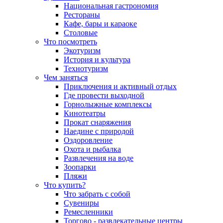
Национальная гастрономия
Рестораны
Кафе, бары и караоке
Столовые
Что посмотреть
Экотуризм
История и культура
Технотуризм
Чем заняться
Приключения и активный отдых
Где провести выходной
Горнолыжные комплексы
Кинотеатры
Прокат снаряжения
Наедине с природой
Оздоровление
Охота и рыбалка
Развлечения на воде
Зоопарки
Пляжи
Что купить?
Что забрать с собой
Сувениры
Ремесленники
Торгово - развлекательные центры