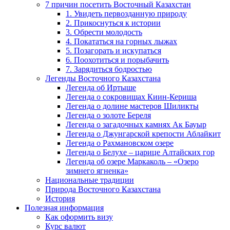
7 причин посетить Восточный Казахстан
1. Увидеть первозданную природу
2. Прикоснуться к истории
3. Обрести молодость
4. Покататься на горных лыжах
5. Позагорать и искупаться
6. Поохотиться и порыбачить
7. Зарядиться бодростью
Легенды Восточного Казахстана
Легенда об Иртыше
Легенда о сокровищах Киин-Кериша
Легенда о долине мастеров Шиликты
Легенда о золоте Береля
Легенда о загадочных камнях Ак Бауыр
Легенда о Джунгарской крепости Аблайкит
Легенда о Рахмановском озере
Легенда о Белухе – царице Алтайских гор
Легенда об озере Маркаколь – «Озеро
зимнего ягненка»
Национальные традиции
Природа Восточного Казахстана
История
Полезная информация
Как оформить визу
Курс валют