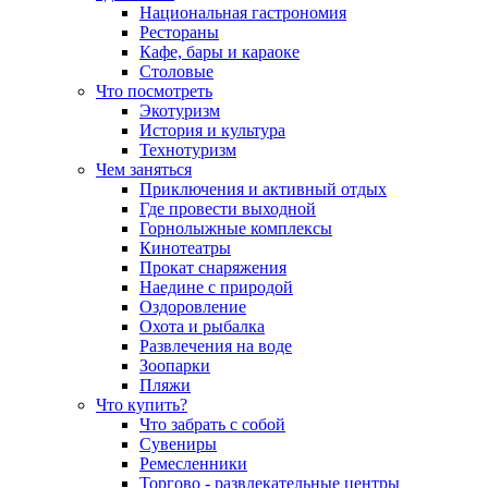
Национальная гастрономия
Рестораны
Кафе, бары и караоке
Столовые
Что посмотреть
Экотуризм
История и культура
Технотуризм
Чем заняться
Приключения и активный отдых
Где провести выходной
Горнолыжные комплексы
Кинотеатры
Прокат снаряжения
Наедине с природой
Оздоровление
Охота и рыбалка
Развлечения на воде
Зоопарки
Пляжи
Что купить?
Что забрать с собой
Сувениры
Ремесленники
Торгово - развлекательные центры