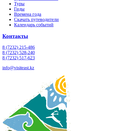
Туры
Гиды
Времена года
Скачать путеводители
Календарь событий
Контакты
8 (7232) 215-486
8 (7232) 528-240
8 (7232) 517-623
info@visiteast.kz