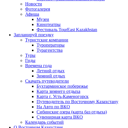
Новости
Фотогалерея
Афиша
Музеи
Кинотеатры
Фестиваль TourEast Kazakhstan
Запланируй поездку
Туристские компании
Туроператоры
Турагентства
Туры
Гиды
Времена года
Летний отдых
Зимний отдых
Скачать путеводители
Бухтарминское побережье
Карта зимнего отдыха
Карта г. Усть-Каменогорск
Путеводитель по Восточному Казахстану
На Авто по ВКО
Сибинские озера (карта баз отдыха)
Сувенирная карта ВКО
Календарь событий
О Восточном Казахстане