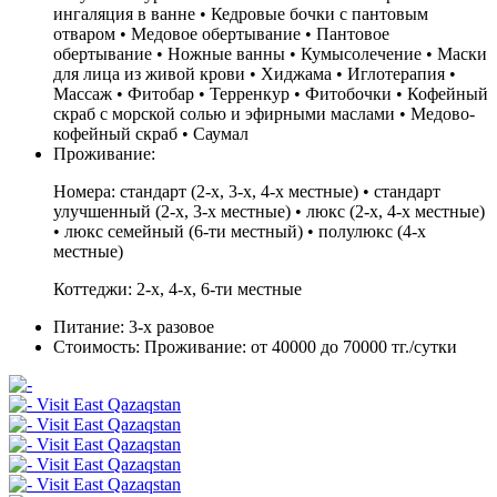
ингаляция в ванне • Кедровые бочки с пантовым
отваром • Медовое обертывание • Пантовое
обертывание • Ножные ванны • Кумысолечение • Маски
для лица из живой крови • Хиджама • Иглотерапия •
Массаж • Фитобар • Терренкур • Фитобочки • Кофейный
скраб с морской солью и эфирными маслами • Медово-
кофейный скраб • Саумал
Проживание:
Номера: стандарт (2-х, 3-х, 4-х местные) • стандарт
улучшенный (2-х, 3-х местные) • люкс (2-х, 4-х местные)
• люкс семейный (6-ти местный) • полулюкс (4-х
местные)
Коттеджи: 2-х, 4-х, 6-ти местные
Питание:
3-х разовое
Стоимость:
Проживание: от 40000 до 70000 тг./сутки