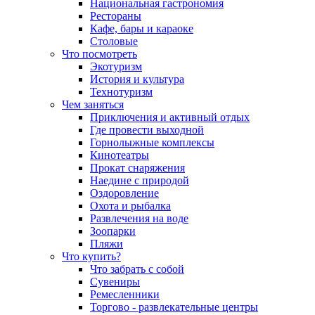
Национальная гастрономия
Рестораны
Кафе, бары и караоке
Столовые
Что посмотреть
Экотуризм
История и культура
Технотуризм
Чем заняться
Приключения и активный отдых
Где провести выходной
Горнолыжные комплексы
Кинотеатры
Прокат снаряжения
Наедине с природой
Оздоровление
Охота и рыбалка
Развлечения на воде
Зоопарки
Пляжи
Что купить?
Что забрать с собой
Сувениры
Ремесленники
Торгово - развлекательные центры