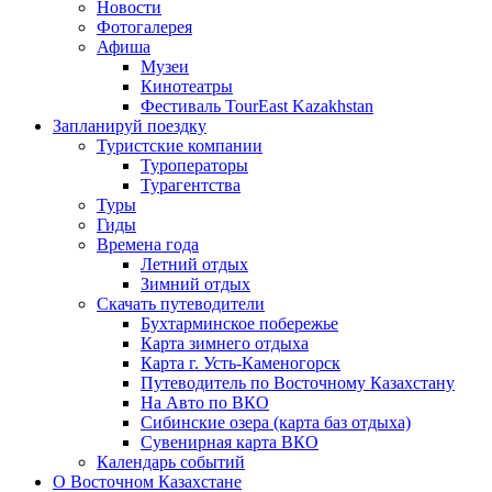
Новости
Фотогалерея
Афиша
Музеи
Кинотеатры
Фестиваль TourEast Kazakhstan
Запланируй поездку
Туристские компании
Туроператоры
Турагентства
Туры
Гиды
Времена года
Летний отдых
Зимний отдых
Скачать путеводители
Бухтарминское побережье
Карта зимнего отдыха
Карта г. Усть-Каменогорск
Путеводитель по Восточному Казахстану
На Авто по ВКО
Сибинские озера (карта баз отдыха)
Сувенирная карта ВКО
Календарь событий
О Восточном Казахстане