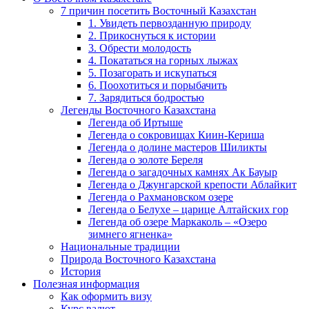
7 причин посетить Восточный Казахстан
1. Увидеть первозданную природу
2. Прикоснуться к истории
3. Обрести молодость
4. Покататься на горных лыжах
5. Позагорать и искупаться
6. Поохотиться и порыбачить
7. Зарядиться бодростью
Легенды Восточного Казахстана
Легенда об Иртыше
Легенда о сокровищах Киин-Кериша
Легенда о долине мастеров Шиликты
Легенда о золоте Береля
Легенда о загадочных камнях Ак Бауыр
Легенда о Джунгарской крепости Аблайкит
Легенда о Рахмановском озере
Легенда о Белухе – царице Алтайских гор
Легенда об озере Маркаколь – «Озеро
зимнего ягненка»
Национальные традиции
Природа Восточного Казахстана
История
Полезная информация
Как оформить визу
Курс валют