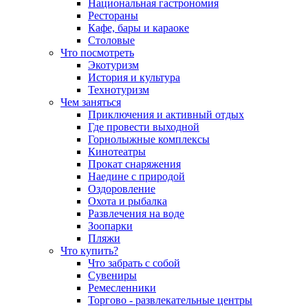
Национальная гастрономия
Рестораны
Кафе, бары и караоке
Столовые
Что посмотреть
Экотуризм
История и культура
Технотуризм
Чем заняться
Приключения и активный отдых
Где провести выходной
Горнолыжные комплексы
Кинотеатры
Прокат снаряжения
Наедине с природой
Оздоровление
Охота и рыбалка
Развлечения на воде
Зоопарки
Пляжи
Что купить?
Что забрать с собой
Сувениры
Ремесленники
Торгово - развлекательные центры