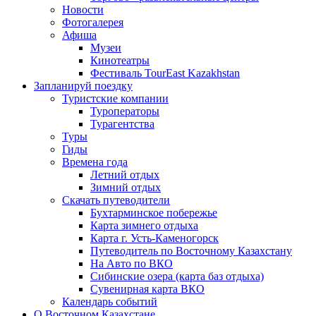
Новости
Фотогалерея
Афиша
Музеи
Кинотеатры
Фестиваль TourEast Kazakhstan
Запланируй поездку
Туристские компании
Туроператоры
Турагентства
Туры
Гиды
Времена года
Летний отдых
Зимний отдых
Скачать путеводители
Бухтарминское побережье
Карта зимнего отдыха
Карта г. Усть-Каменогорск
Путеводитель по Восточному Казахстану
На Авто по ВКО
Сибинские озера (карта баз отдыха)
Сувенирная карта ВКО
Календарь событий
О Восточном Казахстане