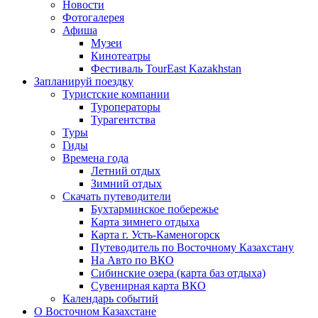
Новости
Фотогалерея
Афиша
Музеи
Кинотеатры
Фестиваль TourEast Kazakhstan
Запланируй поездку
Туристские компании
Туроператоры
Турагентства
Туры
Гиды
Времена года
Летний отдых
Зимний отдых
Скачать путеводители
Бухтарминское побережье
Карта зимнего отдыха
Карта г. Усть-Каменогорск
Путеводитель по Восточному Казахстану
На Авто по ВКО
Сибинские озера (карта баз отдыха)
Сувенирная карта ВКО
Календарь событий
О Восточном Казахстане