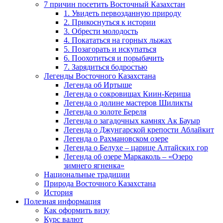
7 причин посетить Восточный Казахстан
1. Увидеть первозданную природу
2. Прикоснуться к истории
3. Обрести молодость
4. Покататься на горных лыжах
5. Позагорать и искупаться
6. Поохотиться и порыбачить
7. Зарядиться бодростью
Легенды Восточного Казахстана
Легенда об Иртыше
Легенда о сокровищах Киин-Кериша
Легенда о долине мастеров Шиликты
Легенда о золоте Береля
Легенда о загадочных камнях Ак Бауыр
Легенда о Джунгарской крепости Аблайкит
Легенда о Рахмановском озере
Легенда о Белухе – царице Алтайских гор
Легенда об озере Маркаколь – «Озеро
зимнего ягненка»
Национальные традиции
Природа Восточного Казахстана
История
Полезная информация
Как оформить визу
Курс валют