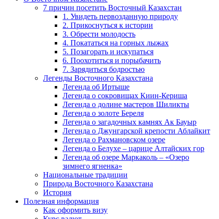
7 причин посетить Восточный Казахстан
1. Увидеть первозданную природу
2. Прикоснуться к истории
3. Обрести молодость
4. Покататься на горных лыжах
5. Позагорать и искупаться
6. Поохотиться и порыбачить
7. Зарядиться бодростью
Легенды Восточного Казахстана
Легенда об Иртыше
Легенда о сокровищах Киин-Кериша
Легенда о долине мастеров Шиликты
Легенда о золоте Береля
Легенда о загадочных камнях Ак Бауыр
Легенда о Джунгарской крепости Аблайкит
Легенда о Рахмановском озере
Легенда о Белухе – царице Алтайских гор
Легенда об озере Маркаколь – «Озеро
зимнего ягненка»
Национальные традиции
Природа Восточного Казахстана
История
Полезная информация
Как оформить визу
Курс валют