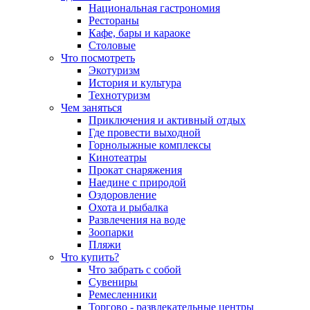
Национальная гастрономия
Рестораны
Кафе, бары и караоке
Столовые
Что посмотреть
Экотуризм
История и культура
Технотуризм
Чем заняться
Приключения и активный отдых
Где провести выходной
Горнолыжные комплексы
Кинотеатры
Прокат снаряжения
Наедине с природой
Оздоровление
Охота и рыбалка
Развлечения на воде
Зоопарки
Пляжи
Что купить?
Что забрать с собой
Сувениры
Ремесленники
Торгово - развлекательные центры