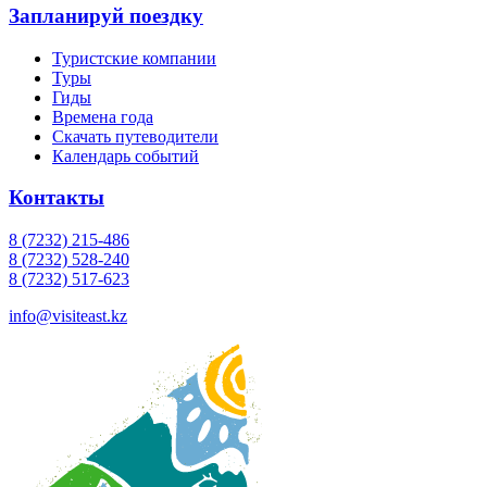
Запланируй поездку
Туристские компании
Туры
Гиды
Времена года
Скачать путеводители
Календарь событий
Контакты
8 (7232) 215-486
8 (7232) 528-240
8 (7232) 517-623
info@visiteast.kz