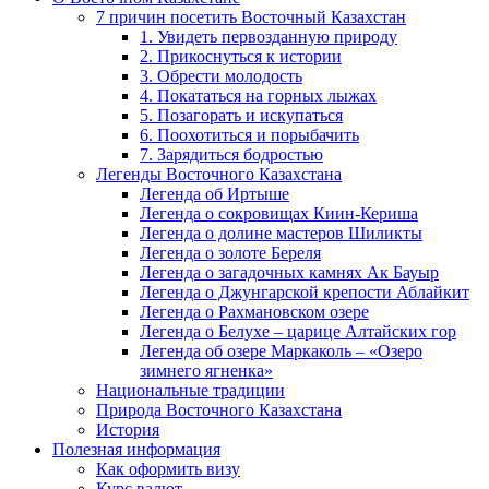
7 причин посетить Восточный Казахстан
1. Увидеть первозданную природу
2. Прикоснуться к истории
3. Обрести молодость
4. Покататься на горных лыжах
5. Позагорать и искупаться
6. Поохотиться и порыбачить
7. Зарядиться бодростью
Легенды Восточного Казахстана
Легенда об Иртыше
Легенда о сокровищах Киин-Кериша
Легенда о долине мастеров Шиликты
Легенда о золоте Береля
Легенда о загадочных камнях Ак Бауыр
Легенда о Джунгарской крепости Аблайкит
Легенда о Рахмановском озере
Легенда о Белухе – царице Алтайских гор
Легенда об озере Маркаколь – «Озеро
зимнего ягненка»
Национальные традиции
Природа Восточного Казахстана
История
Полезная информация
Как оформить визу
Курс валют