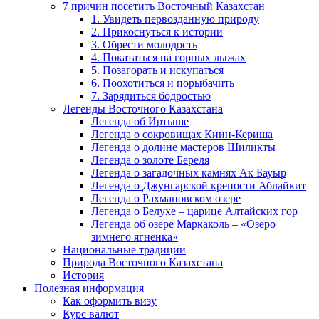
7 причин посетить Восточный Казахстан
1. Увидеть первозданную природу
2. Прикоснуться к истории
3. Обрести молодость
4. Покататься на горных лыжах
5. Позагорать и искупаться
6. Поохотиться и порыбачить
7. Зарядиться бодростью
Легенды Восточного Казахстана
Легенда об Иртыше
Легенда о сокровищах Киин-Кериша
Легенда о долине мастеров Шиликты
Легенда о золоте Береля
Легенда о загадочных камнях Ак Бауыр
Легенда о Джунгарской крепости Аблайкит
Легенда о Рахмановском озере
Легенда о Белухе – царице Алтайских гор
Легенда об озере Маркаколь – «Озеро
зимнего ягненка»
Национальные традиции
Природа Восточного Казахстана
История
Полезная информация
Как оформить визу
Курс валют