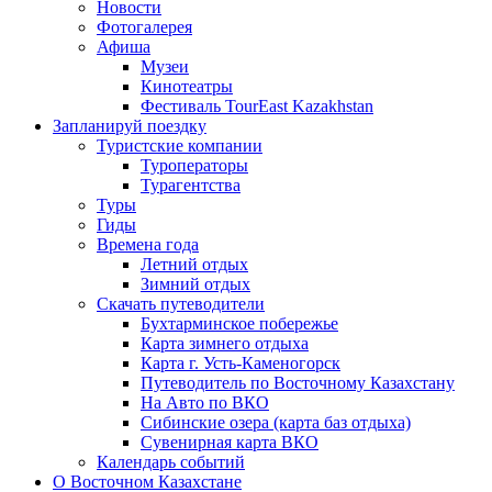
Новости
Фотогалерея
Афиша
Музеи
Кинотеатры
Фестиваль TourEast Kazakhstan
Запланируй поездку
Туристские компании
Туроператоры
Турагентства
Туры
Гиды
Времена года
Летний отдых
Зимний отдых
Скачать путеводители
Бухтарминское побережье
Карта зимнего отдыха
Карта г. Усть-Каменогорск
Путеводитель по Восточному Казахстану
На Авто по ВКО
Сибинские озера (карта баз отдыха)
Сувенирная карта ВКО
Календарь событий
О Восточном Казахстане