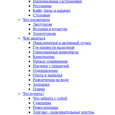
Национальная гастрономия
Рестораны
Кафе, бары и караоке
Столовые
Что посмотреть
Экотуризм
История и культура
Технотуризм
Чем заняться
Приключения и активный отдых
Где провести выходной
Горнолыжные комплексы
Кинотеатры
Прокат снаряжения
Наедине с природой
Оздоровление
Охота и рыбалка
Развлечения на воде
Зоопарки
Пляжи
Что купить?
Что забрать с собой
Сувениры
Ремесленники
Торгово - развлекательные центры