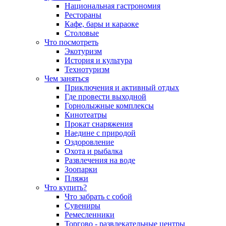
Национальная гастрономия
Рестораны
Кафе, бары и караоке
Столовые
Что посмотреть
Экотуризм
История и культура
Технотуризм
Чем заняться
Приключения и активный отдых
Где провести выходной
Горнолыжные комплексы
Кинотеатры
Прокат снаряжения
Наедине с природой
Оздоровление
Охота и рыбалка
Развлечения на воде
Зоопарки
Пляжи
Что купить?
Что забрать с собой
Сувениры
Ремесленники
Торгово - развлекательные центры