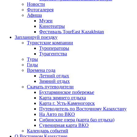
Новости
Фотогалерея
Афиша
Музеи
Кинотеатры
Фестиваль TourEast Kazakhstan
Запланируй поездку
Туристские компании
Туроператоры
Турагентства
Туры
Гиды
Времена года
Летний отдых
Зимний отдых
Скачать путеводители
Бухтарминское побережье
Карта зимнего отдыха
Карта г. Усть-Каменогорск
Путеводитель по Восточному Казахстану
На Авто по ВКО
Сибинские озера (карта баз отдыха)
Сувенирная карта ВКО
Календарь событий
О Восточном Казахстане