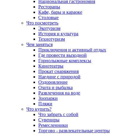
Национальная гастрономия
Рестораны
Кафе, бары и караоке
Столовые
Что посмотреть
Экотуризм
История и культура
Технотуризм
Чем заняться
Приключения и активный отдых
Где провести выходной
Горнолыжные комплексы
Кинотеатры
Прокат снаряжения
Наедине с природой
Оздоровление
Охота и рыбалка
Развлечения на воде
Зоопарки
Пляжи
Что купить?
Что забрать с собой
Сувениры
Ремесленники
Торгово - развлекательные центры