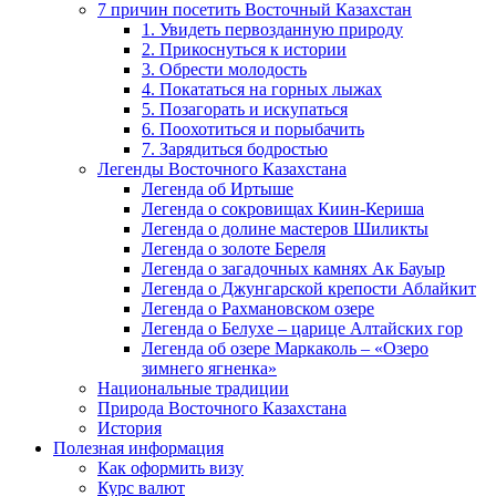
7 причин посетить Восточный Казахстан
1. Увидеть первозданную природу
2. Прикоснуться к истории
3. Обрести молодость
4. Покататься на горных лыжах
5. Позагорать и искупаться
6. Поохотиться и порыбачить
7. Зарядиться бодростью
Легенды Восточного Казахстана
Легенда об Иртыше
Легенда о сокровищах Киин-Кериша
Легенда о долине мастеров Шиликты
Легенда о золоте Береля
Легенда о загадочных камнях Ак Бауыр
Легенда о Джунгарской крепости Аблайкит
Легенда о Рахмановском озере
Легенда о Белухе – царице Алтайских гор
Легенда об озере Маркаколь – «Озеро
зимнего ягненка»
Национальные традиции
Природа Восточного Казахстана
История
Полезная информация
Как оформить визу
Курс валют