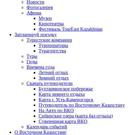
Новости
Фотогалерея
Афиша
Музеи
Кинотеатры
Фестиваль TourEast Kazakhstan
Запланируй поездку
Туристские компании
Туроператоры
Турагентства
Туры
Гиды
Времена года
Летний отдых
Зимний отдых
Скачать путеводители
Бухтарминское побережье
Карта зимнего отдыха
Карта г. Усть-Каменогорск
Путеводитель по Восточному Казахстану
На Авто по ВКО
Сибинские озера (карта баз отдыха)
Сувенирная карта ВКО
Календарь событий
О Восточном Казахстане