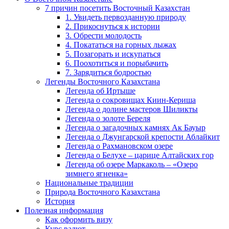
7 причин посетить Восточный Казахстан
1. Увидеть первозданную природу
2. Прикоснуться к истории
3. Обрести молодость
4. Покататься на горных лыжах
5. Позагорать и искупаться
6. Поохотиться и порыбачить
7. Зарядиться бодростью
Легенды Восточного Казахстана
Легенда об Иртыше
Легенда о сокровищах Киин-Кериша
Легенда о долине мастеров Шиликты
Легенда о золоте Береля
Легенда о загадочных камнях Ак Бауыр
Легенда о Джунгарской крепости Аблайкит
Легенда о Рахмановском озере
Легенда о Белухе – царице Алтайских гор
Легенда об озере Маркаколь – «Озеро
зимнего ягненка»
Национальные традиции
Природа Восточного Казахстана
История
Полезная информация
Как оформить визу
Курс валют