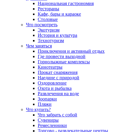
Национальная гастрономия
Рестораны
Кафе, бары и караоке
Столовые
Что посмотреть
Экотуризм
История и культура
Технотуризм
Чем заняться
Приключения и активный отдых
Где провести выходной
Горнолыжные комплексы
Кинотеатры
Прокат снаряжения
Наедине с природой
Оздоровление
Охота и рыбалка
Развлечения на воде
Зоопарки
Пляжи
Что купить?
Что забрать с собой
Сувениры
Ремесленники
Торгово - развлекательные центры