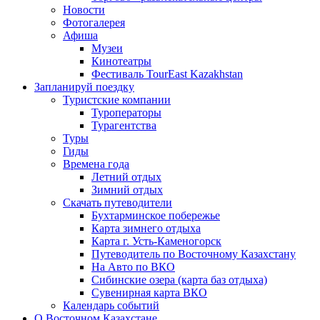
Новости
Фотогалерея
Афиша
Музеи
Кинотеатры
Фестиваль TourEast Kazakhstan
Запланируй поездку
Туристские компании
Туроператоры
Турагентства
Туры
Гиды
Времена года
Летний отдых
Зимний отдых
Скачать путеводители
Бухтарминское побережье
Карта зимнего отдыха
Карта г. Усть-Каменогорск
Путеводитель по Восточному Казахстану
На Авто по ВКО
Сибинские озера (карта баз отдыха)
Сувенирная карта ВКО
Календарь событий
О Восточном Казахстане