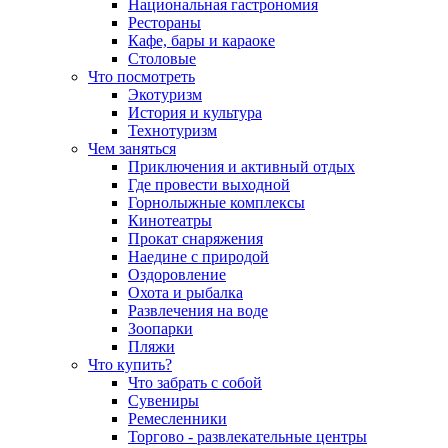
Национальная гастрономия
Рестораны
Кафе, бары и караоке
Столовые
Что посмотреть
Экотуризм
История и культура
Технотуризм
Чем заняться
Приключения и активный отдых
Где провести выходной
Горнолыжные комплексы
Кинотеатры
Прокат снаряжения
Наедине с природой
Оздоровление
Охота и рыбалка
Развлечения на воде
Зоопарки
Пляжи
Что купить?
Что забрать с собой
Сувениры
Ремесленники
Торгово - развлекательные центры