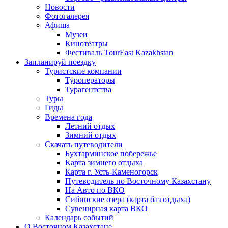
Новости
Фотогалерея
Афиша
Музеи
Кинотеатры
Фестиваль TourEast Kazakhstan
Запланируй поездку
Туристские компании
Туроператоры
Турагентства
Туры
Гиды
Времена года
Летний отдых
Зимний отдых
Скачать путеводители
Бухтарминское побережье
Карта зимнего отдыха
Карта г. Усть-Каменогорск
Путеводитель по Восточному Казахстану
На Авто по ВКО
Сибинские озера (карта баз отдыха)
Сувенирная карта ВКО
Календарь событий
О Восточном Казахстане