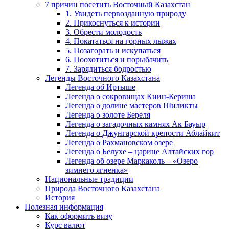
7 причин посетить Восточный Казахстан
1. Увидеть первозданную природу
2. Прикоснуться к истории
3. Обрести молодость
4. Покататься на горных лыжах
5. Позагорать и искупаться
6. Поохотиться и порыбачить
7. Зарядиться бодростью
Легенды Восточного Казахстана
Легенда об Иртыше
Легенда о сокровищах Киин-Кериша
Легенда о долине мастеров Шиликты
Легенда о золоте Береля
Легенда о загадочных камнях Ак Бауыр
Легенда о Джунгарской крепости Аблайкит
Легенда о Рахмановском озере
Легенда о Белухе – царице Алтайских гор
Легенда об озере Маркаколь – «Озеро
зимнего ягненка»
Национальные традиции
Природа Восточного Казахстана
История
Полезная информация
Как оформить визу
Курс валют