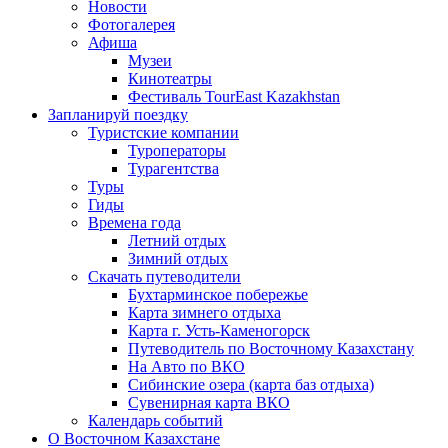
Новости
Фотогалерея
Афиша
Музеи
Кинотеатры
Фестиваль TourEast Kazakhstan
Запланируй поездку
Туристские компании
Туроператоры
Турагентства
Туры
Гиды
Времена года
Летний отдых
Зимний отдых
Скачать путеводители
Бухтарминское побережье
Карта зимнего отдыха
Карта г. Усть-Каменогорск
Путеводитель по Восточному Казахстану
На Авто по ВКО
Сибинские озера (карта баз отдыха)
Сувенирная карта ВКО
Календарь событий
О Восточном Казахстане