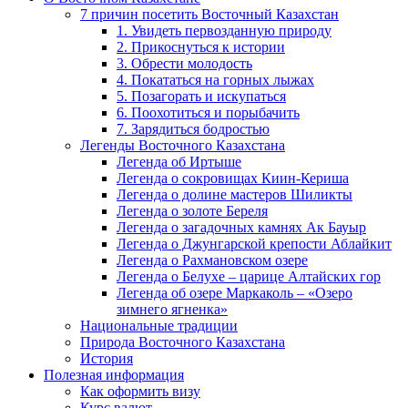
7 причин посетить Восточный Казахстан
1. Увидеть первозданную природу
2. Прикоснуться к истории
3. Обрести молодость
4. Покататься на горных лыжах
5. Позагорать и искупаться
6. Поохотиться и порыбачить
7. Зарядиться бодростью
Легенды Восточного Казахстана
Легенда об Иртыше
Легенда о сокровищах Киин-Кериша
Легенда о долине мастеров Шиликты
Легенда о золоте Береля
Легенда о загадочных камнях Ак Бауыр
Легенда о Джунгарской крепости Аблайкит
Легенда о Рахмановском озере
Легенда о Белухе – царице Алтайских гор
Легенда об озере Маркаколь – «Озеро
зимнего ягненка»
Национальные традиции
Природа Восточного Казахстана
История
Полезная информация
Как оформить визу
Курс валют