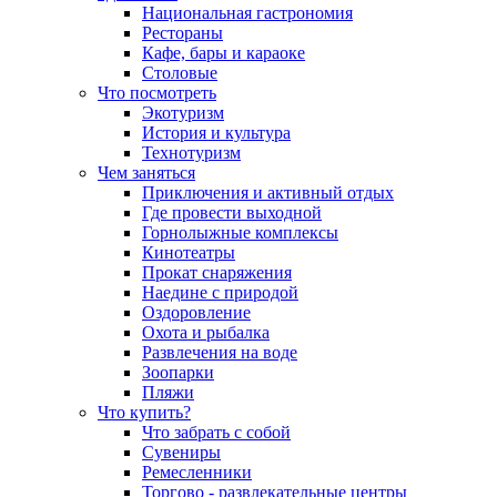
Национальная гастрономия
Рестораны
Кафе, бары и караоке
Столовые
Что посмотреть
Экотуризм
История и культура
Технотуризм
Чем заняться
Приключения и активный отдых
Где провести выходной
Горнолыжные комплексы
Кинотеатры
Прокат снаряжения
Наедине с природой
Оздоровление
Охота и рыбалка
Развлечения на воде
Зоопарки
Пляжи
Что купить?
Что забрать с собой
Сувениры
Ремесленники
Торгово - развлекательные центры