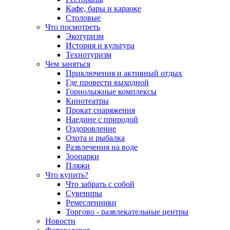
Кафе, бары и караоке
Столовые
Что посмотреть
Экотуризм
История и культура
Технотуризм
Чем заняться
Приключения и активный отдых
Где провести выходной
Горнолыжные комплексы
Кинотеатры
Прокат снаряжения
Наедине с природой
Оздоровление
Охота и рыбалка
Развлечения на воде
Зоопарки
Пляжи
Что купить?
Что забрать с собой
Сувениры
Ремесленники
Торгово - развлекательные центры
Новости