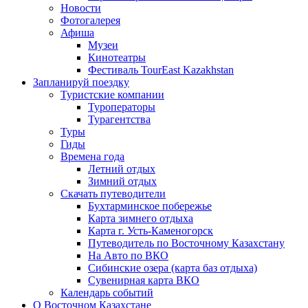
Новости
Фотогалерея
Афиша
Музеи
Кинотеатры
Фестиваль TourEast Kazakhstan
Запланируй поездку
Туристские компании
Туроператоры
Турагентства
Туры
Гиды
Времена года
Летний отдых
Зимний отдых
Скачать путеводители
Бухтарминское побережье
Карта зимнего отдыха
Карта г. Усть-Каменогорск
Путеводитель по Восточному Казахстану
На Авто по ВКО
Сибинские озера (карта баз отдыха)
Сувенирная карта ВКО
Календарь событий
О Восточном Казахстане