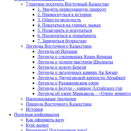
7 причин посетить Восточный Казахстан
1. Увидеть первозданную природу
2. Прикоснуться к истории
3. Обрести молодость
4. Покататься на горных лыжах
5. Позагорать и искупаться
6. Поохотиться и порыбачить
7. Зарядиться бодростью
Легенды Восточного Казахстана
Легенда об Иртыше
Легенда о сокровищах Киин-Кериша
Легенда о долине мастеров Шиликты
Легенда о золоте Береля
Легенда о загадочных камнях Ак Бауыр
Легенда о Джунгарской крепости Аблайкит
Легенда о Рахмановском озере
Легенда о Белухе – царице Алтайских гор
Легенда об озере Маркаколь – «Озеро зимнего
Национальные традиции
Природа Восточного Казахстана
История
Полезная информация
Как оформить визу
Курс валют
Внимание! Пограничная зона!