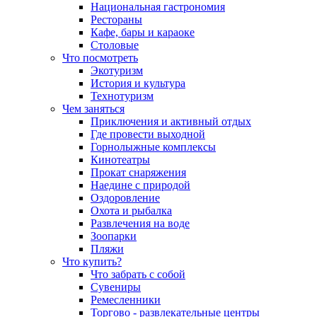
Национальная гастрономия
Рестораны
Кафе, бары и караоке
Столовые
Что посмотреть
Экотуризм
История и культура
Технотуризм
Чем заняться
Приключения и активный отдых
Где провести выходной
Горнолыжные комплексы
Кинотеатры
Прокат снаряжения
Наедине с природой
Оздоровление
Охота и рыбалка
Развлечения на воде
Зоопарки
Пляжи
Что купить?
Что забрать с собой
Сувениры
Ремесленники
Торгово - развлекательные центры