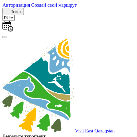
Авторизация
Создай свой маршрут
Поиск
Visit East Qazaqstan
Выберите туробъект