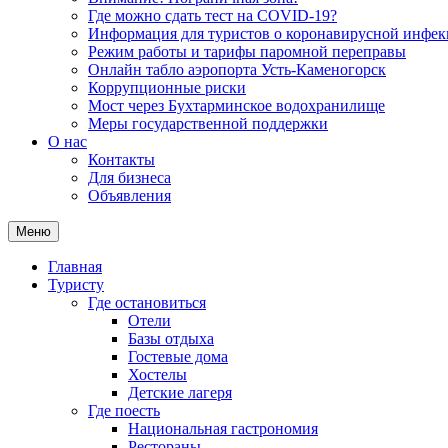
Где можно сдать тест на COVID-19?
Информация для туристов о коронавирусной инфе
Режим работы и тарифы паромной переправы
Онлайн табло аэропорта Усть-Каменогорск
Коррупционные риски
Мост через Бухтарминское водохранилище
Меры государственной поддержки
О нас
Контакты
Для бизнеса
Объявления
Меню
Главная
Туристу
Где остановиться
Отели
Базы отдыха
Гостевые дома
Хостелы
Детские лагеря
Где поесть
Национальная гастрономия
Рестораны