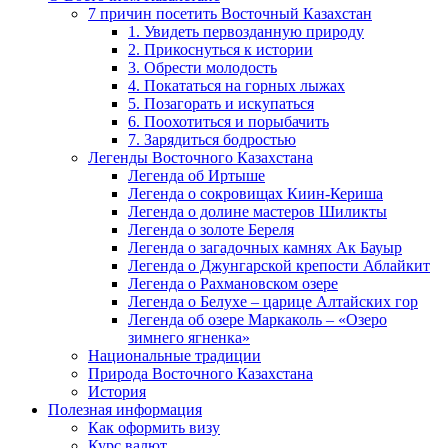
7 причин посетить Восточный Казахстан
1. Увидеть первозданную природу
2. Прикоснуться к истории
3. Обрести молодость
4. Покататься на горных лыжах
5. Позагорать и искупаться
6. Поохотиться и порыбачить
7. Зарядиться бодростью
Легенды Восточного Казахстана
Легенда об Иртыше
Легенда о сокровищах Киин-Кериша
Легенда о долине мастеров Шиликты
Легенда о золоте Береля
Легенда о загадочных камнях Ак Бауыр
Легенда о Джунгарской крепости Аблайкит
Легенда о Рахмановском озере
Легенда о Белухе – царице Алтайских гор
Легенда об озере Маркаколь – «Озеро
зимнего ягненка»
Национальные традиции
Природа Восточного Казахстана
История
Полезная информация
Как оформить визу
Курс валют