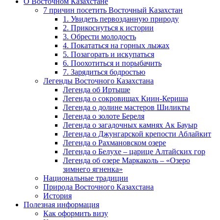
О Восточном Казахстане
7 причин посетить Восточный Казахстан
1. Увидеть первозданную природу
2. Прикоснуться к истории
3. Обрести молодость
4. Покататься на горных лыжах
5. Позагорать и искупаться
6. Поохотиться и порыбачить
7. Зарядиться бодростью
Легенды Восточного Казахстана
Легенда об Иртыше
Легенда о сокровищах Киин-Кериша
Легенда о долине мастеров Шиликты
Легенда о золоте Береля
Легенда о загадочных камнях Ак Бауыр
Легенда о Джунгарской крепости Аблайкит
Легенда о Рахмановском озере
Легенда о Белухе – царице Алтайских гор
Легенда об озере Маркаколь – «Озеро
зимнего ягненка»
Национальные традиции
Природа Восточного Казахстана
История
Полезная информация
Как оформить визу