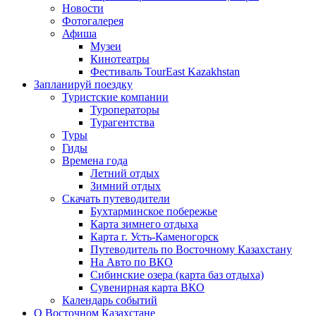
Новости
Фотогалерея
Афиша
Музеи
Кинотеатры
Фестиваль TourEast Kazakhstan
Запланируй поездку
Туристские компании
Туроператоры
Турагентства
Туры
Гиды
Времена года
Летний отдых
Зимний отдых
Скачать путеводители
Бухтарминское побережье
Карта зимнего отдыха
Карта г. Усть-Каменогорск
Путеводитель по Восточному Казахстану
На Авто по ВКО
Сибинские озера (карта баз отдыха)
Сувенирная карта ВКО
Календарь событий
О Восточном Казахстане