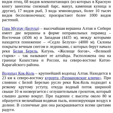
видов птиц, 68 видов млекопитающих (из которых в Красную
книгу занесены снежный барс, манул, каменная куница и
другие), 17 видов рыб, 3 вида земноводных, более 10 тысяч
видов беспозвоночных; произрастают более 1000 видов
растений.
Гора Музтау (Белуха)
– высочайшая вершина Алтая и Сибири
имеет две вершины в форме неправильных пирамид –
Восточная (4506 м) и Западная (4435 м), между которыми
находится понижение – «Седло Белухи» (4000 м). Склоны
покрыты вечным снегом и ледниками, с которых берут начало
реки
Белая Берель
, Катунь. «Жилище богов», «Великий
старик» – так называют ее алтайцы. Расположена она на
границе Казахстана и России, на северо-востоке Катон-
Карагайского района.
Водопад Кок-Коль
– крупнейший водопад Алтая. Находится в
23 км к северо-востоку
курорта «Рахмановские ключи»
. При
слиянии с Белой Берелью русло реки Кок-Коль подходит к
резкому крутому уступу, откуда водный поток шириной
свыше 10 м низвергается с оглушительным грохотом, который
слышно далеко вокруг. При падении с высоты около 80 м
образуется мельчайшая водяная пыль, ионизирующая воздух в
долине. В солнечные дни она раскрашивается всеми цветами
радуги.