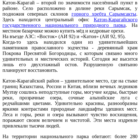
Катон-Карагай – второй по значимости населённый пункт в
районе. Село расположено в долине реки Сарымсак, у
подножия северных склонов
горного хребта Сарымсакты
.
Здесь находится центральный офис
Катон-Карагайского
государственного национального природного парка
. На
местном базарчике можно купить мёд и кедровые орехи.
На въезде АЗС: «Восток» (АИ 92) и «Катон» (АИ 92, 95).
Когда-то здесь находился один из удивительнейших
памятников православного зодчества - деревянный храм
Покрова Пресвятой Богородицы, с которым связано много
удивительных и мистических историй. Сегодня же высится
лишь его двухэтажный остов. Разрушенную святыню
планируют восстановить.
Катон-Карагайский район – удивительное место, где на стыке
границ Казахстана, России и Китая, вблизи вечных ледников
Музтау сошлись неподступные горы, могучие кедры, быстрые
реки, прозрачные озера, сочные альпийские луга с
редчайшими цветами. Удивительно красивы, разнообразны
яркими контрастами природные ландшафты здешних мест.
Леса и горы, реки и озера вызывают чувство восхищения,
поражают своим величием и чистотой. Эти места издревле
привлекали тысячи людей.
На территории национального парка обитают: более 280