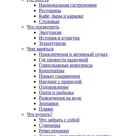
Национальная гастрономия
Рестораны
Кафе, бары и караоке
Столовые
Что посмотреть
Экотуризм
История и культура
Технотуризм
Чем заняться
Приключения и активный отдых
Где провести выходной
Горнолыжные комплексы
Кинотеатры
Прокат снаряжения
Наедине с природой
Оздоровление
Охота и рыбалка
Развлечения на воде
Зоопарки
Пляжи
Что купить?
Что забрать с собой
Сувениры
Ремесленники