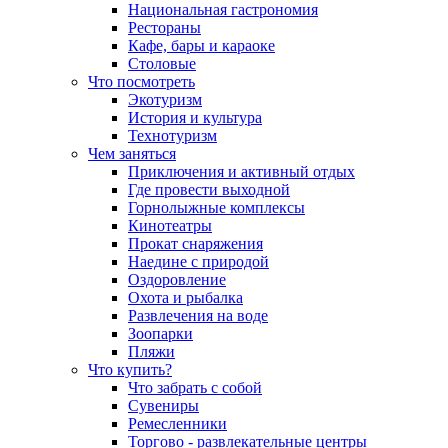
Национальная гастрономия
Рестораны
Кафе, бары и караоке
Столовые
Что посмотреть
Экотуризм
История и культура
Технотуризм
Чем заняться
Приключения и активный отдых
Где провести выходной
Горнолыжные комплексы
Кинотеатры
Прокат снаряжения
Наедине с природой
Оздоровление
Охота и рыбалка
Развлечения на воде
Зоопарки
Пляжи
Что купить?
Что забрать с собой
Сувениры
Ремесленники
Торгово - развлекательные центры