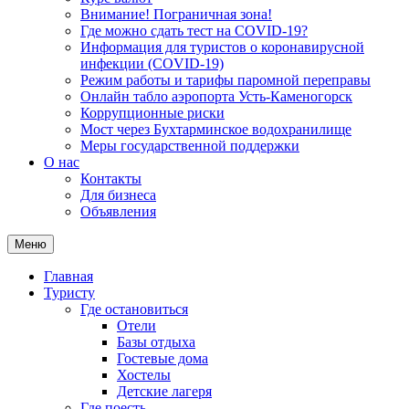
Внимание! Пограничная зона!
Где можно сдать тест на COVID-19?
Информация для туристов о коронавирусной
инфекции (COVID-19)
Режим работы и тарифы паромной переправы
Онлайн табло аэропорта Усть-Каменогорск
Коррупционные риски
Мост через Бухтарминское водохранилище
Меры государственной поддержки
О нас
Контакты
Для бизнеса
Объявления
Меню
Главная
Туристу
Где остановиться
Отели
Базы отдыха
Гостевые дома
Хостелы
Детские лагеря
Где поесть