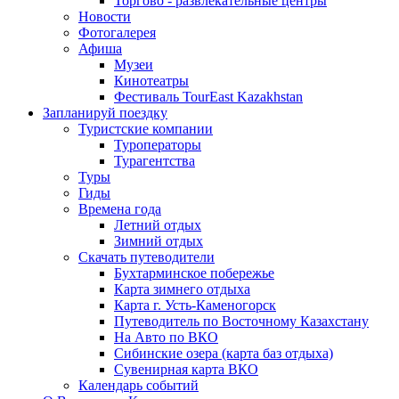
Торгово - развлекательные центры
Новости
Фотогалерея
Афиша
Музеи
Кинотеатры
Фестиваль TourEast Kazakhstan
Запланируй поездку
Туристские компании
Туроператоры
Турагентства
Туры
Гиды
Времена года
Летний отдых
Зимний отдых
Скачать путеводители
Бухтарминское побережье
Карта зимнего отдыха
Карта г. Усть-Каменогорск
Путеводитель по Восточному Казахстану
На Авто по ВКО
Сибинские озера (карта баз отдыха)
Сувенирная карта ВКО
Календарь событий