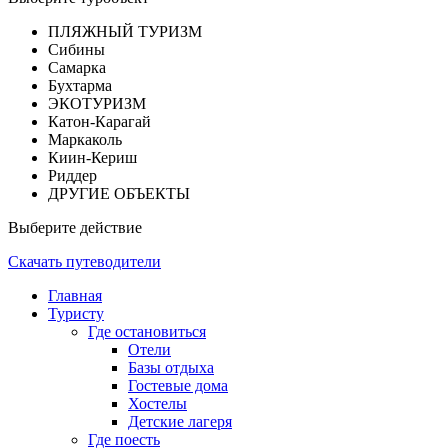
ПЛЯЖНЫЙ ТУРИЗМ
Сибины
Самарка
Бухтарма
ЭКОТУРИЗМ
Катон-Карагай
Маркаколь
Киин-Кериш
Риддер
ДРУГИЕ ОБЪЕКТЫ
Выберите действие
Скачать путеводители
Главная
Туристу
Где остановиться
Отели
Базы отдыха
Гостевые дома
Хостелы
Детские лагеря
Где поесть