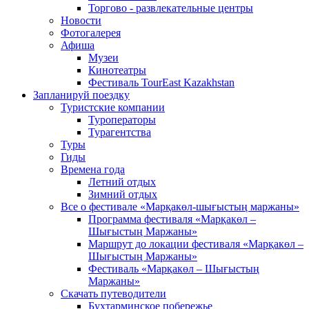
Торгово - развлекательные центры
Новости
Фотогалерея
Афиша
Музеи
Кинотеатры
Фестиваль TourEast Kazakhstan
Запланируй поездку
Туристские компании
Туроператоры
Турагентства
Туры
Гиды
Времена года
Летний отдых
Зимний отдых
Все о фестивале «Марқакөл-шығыстың маржаны»
Программа фестиваля «Марқакөл –
Шығыстың Маржаны»
Маршрут до локации фестиваля «Марқакөл –
Шығыстың Маржаны»
Фестиваль «Марқакөл – Шығыстың
Маржаны»
Скачать путеводители
Бухтарминское побережье