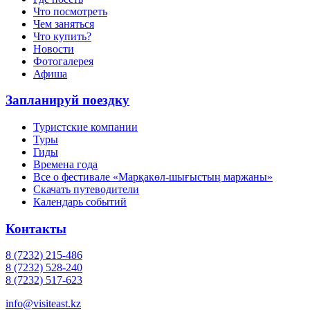
Что посмотреть
Чем заняться
Что купить?
Новости
Фотогалерея
Афиша
Запланируй поездку
Туристские компании
Туры
Гиды
Времена года
Все о фестивале «Марқакөл-шығыстың маржаны»
Скачать путеводители
Календарь событий
Контакты
8 (7232) 215-486
8 (7232) 528-240
8 (7232) 517-623
info@visiteast.kz