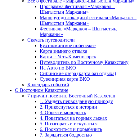
Все о фестивале «Марқакөл-шығыстың маржаны»
Программа фестиваля «Марқакөл –
Шығыстың Маржаны»
Маршрут до локации фестиваля «Марқакөл –
Шығыстың Маржаны»
Фестиваль «Марқакөл – Шығыстың
Маржаны»
Скачать путеводители
Бухтарминское побережье
Карта зимнего отдыха
Карта г. Усть-Каменогорск
Путеводитель по Восточному Казахстану
На Авто по ВКО
Сибинские озера (карта баз отдыха)
Сувенирная карта ВКО
Календарь событий
О Восточном Казахстане
7 причин посетить Восточный Казахстан
1. Увидеть первозданную природу
2. Прикоснуться к истории
3. Обрести молодость
4. Покататься на горных лыжах
5. Позагорать и искупаться
6. Поохотиться и порыбачить
7. Зарядиться бодростью