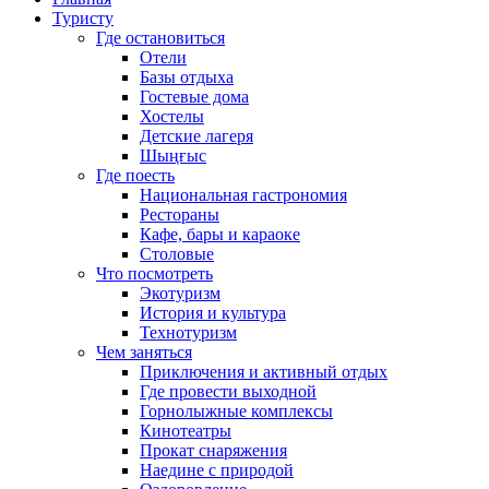
Туристу
Где остановиться
Отели
Базы отдыха
Гостевые дома
Хостелы
Детские лагеря
Шыңғыс
Где поесть
Национальная гастрономия
Рестораны
Кафе, бары и караоке
Столовые
Что посмотреть
Экотуризм
История и культура
Технотуризм
Чем заняться
Приключения и активный отдых
Где провести выходной
Горнолыжные комплексы
Кинотеатры
Прокат снаряжения
Наедине с природой