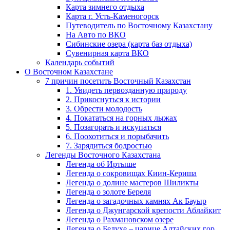
Карта зимнего отдыха
Карта г. Усть-Каменогорск
Путеводитель по Восточному Казахстану
На Авто по ВКО
Сибинские озера (карта баз отдыха)
Сувенирная карта ВКО
Календарь событий
О Восточном Казахстане
7 причин посетить Восточный Казахстан
1. Увидеть первозданную природу
2. Прикоснуться к истории
3. Обрести молодость
4. Покататься на горных лыжах
5. Позагорать и искупаться
6. Поохотиться и порыбачить
7. Зарядиться бодростью
Легенды Восточного Казахстана
Легенда об Иртыше
Легенда о сокровищах Киин-Кериша
Легенда о долине мастеров Шиликты
Легенда о золоте Береля
Легенда о загадочных камнях Ак Бауыр
Легенда о Джунгарской крепости Аблайкит
Легенда о Рахмановском озере
Легенда о Белухе – царице Алтайских гор