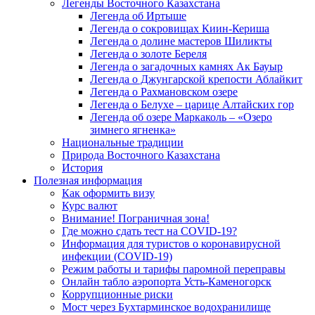
Легенды Восточного Казахстана
Легенда об Иртыше
Легенда о сокровищах Киин-Кериша
Легенда о долине мастеров Шиликты
Легенда о золоте Береля
Легенда о загадочных камнях Ак Бауыр
Легенда о Джунгарской крепости Аблайкит
Легенда о Рахмановском озере
Легенда о Белухе – царице Алтайских гор
Легенда об озере Маркаколь – «Озеро
зимнего ягненка»
Национальные традиции
Природа Восточного Казахстана
История
Полезная информация
Как оформить визу
Курс валют
Внимание! Пограничная зона!
Где можно сдать тест на COVID-19?
Информация для туристов о коронавирусной
инфекции (COVID-19)
Режим работы и тарифы паромной переправы
Онлайн табло аэропорта Усть-Каменогорск
Коррупционные риски
Мост через Бухтарминское водохранилище