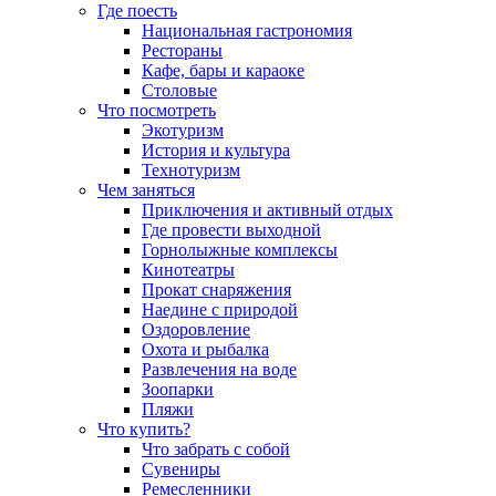
Где поесть
Национальная гастрономия
Рестораны
Кафе, бары и караоке
Столовые
Что посмотреть
Экотуризм
История и культура
Технотуризм
Чем заняться
Приключения и активный отдых
Где провести выходной
Горнолыжные комплексы
Кинотеатры
Прокат снаряжения
Наедине с природой
Оздоровление
Охота и рыбалка
Развлечения на воде
Зоопарки
Пляжи
Что купить?
Что забрать с собой
Сувениры
Ремесленники