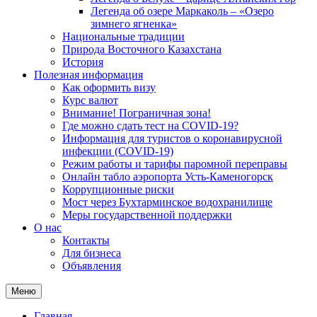
Легенда об озере Маркаколь – «Озеро
зимнего ягненка»
Национальные традиции
Природа Восточного Казахстана
История
Полезная информация
Как оформить визу
Курс валют
Внимание! Пограничная зона!
Где можно сдать тест на COVID-19?
Информация для туристов о коронавирусной
инфекции (COVID-19)
Режим работы и тарифы паромной переправы
Онлайн табло аэропорта Усть-Каменогорск
Коррупционные риски
Мост через Бухтарминское водохранилище
Меры государственной поддержки
О нас
Контакты
Для бизнеса
Объявления
Меню
Главная