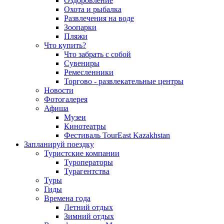
Оздоровление
Охота и рыбалка
Развлечения на воде
Зоопарки
Пляжи
Что купить?
Что забрать с собой
Сувениры
Ремесленники
Торгово - развлекательные центры
Новости
Фотогалерея
Афиша
Музеи
Кинотеатры
Фестиваль TourEast Kazakhstan
Запланируй поездку
Туристские компании
Туроператоры
Турагентства
Туры
Гиды
Времена года
Летний отдых
Зимний отдых