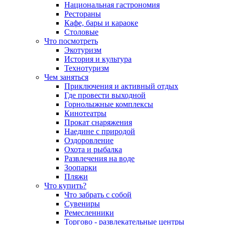
Национальная гастрономия
Рестораны
Кафе, бары и караоке
Столовые
Что посмотреть
Экотуризм
История и культура
Технотуризм
Чем заняться
Приключения и активный отдых
Где провести выходной
Горнолыжные комплексы
Кинотеатры
Прокат снаряжения
Наедине с природой
Оздоровление
Охота и рыбалка
Развлечения на воде
Зоопарки
Пляжи
Что купить?
Что забрать с собой
Сувениры
Ремесленники
Торгово - развлекательные центры