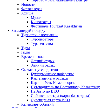
Торгово - развлекательные центры
Новости
Фотогалерея
Афиша
Музеи
Кинотеатры
Фестиваль TourEast Kazakhstan
Запланируй поездку
Туристские компании
Туроператоры
Турагентства
Туры
Гиды
Времена года
Летний отдых
Зимний отдых
Скачать путеводители
Бухтарминское побережье
Карта зимнего отдыха
Карта г. Усть-Каменогорск
Путеводитель по Восточному Казахстану
На Авто по ВКО
Сибинские озера (карта баз отдыха)
Сувенирная карта ВКО
Календарь событий