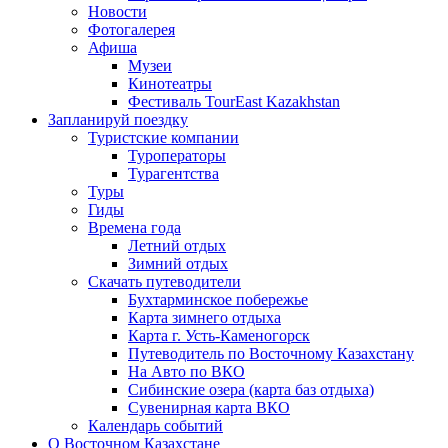
Новости
Фотогалерея
Афиша
Музеи
Кинотеатры
Фестиваль TourEast Kazakhstan
Запланируй поездку
Туристские компании
Туроператоры
Турагентства
Туры
Гиды
Времена года
Летний отдых
Зимний отдых
Скачать путеводители
Бухтарминское побережье
Карта зимнего отдыха
Карта г. Усть-Каменогорск
Путеводитель по Восточному Казахстану
На Авто по ВКО
Сибинские озера (карта баз отдыха)
Сувенирная карта ВКО
Календарь событий
О Восточном Казахстане