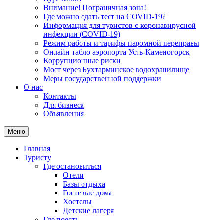
Внимание! Пограничная зона!
Где можно сдать тест на COVID-19?
Информация для туристов о коронавирусной
инфекции (COVID-19)
Режим работы и тарифы паромной переправы
Онлайн табло аэропорта Усть-Каменогорск
Коррупционные риски
Мост через Бухтарминское водохранилище
Меры государственной поддержки
О нас
Контакты
Для бизнеса
Объявления
Меню
Главная
Туристу
Где остановиться
Отели
Базы отдыха
Гостевые дома
Хостелы
Детские лагеря
Где поесть