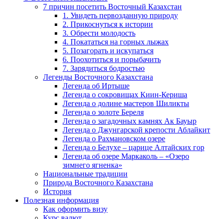
7 причин посетить Восточный Казахстан
1. Увидеть первозданную природу
2. Прикоснуться к истории
3. Обрести молодость
4. Покататься на горных лыжах
5. Позагорать и искупаться
6. Поохотиться и порыбачить
7. Зарядиться бодростью
Легенды Восточного Казахстана
Легенда об Иртыше
Легенда о сокровищах Киин-Кериша
Легенда о долине мастеров Шиликты
Легенда о золоте Береля
Легенда о загадочных камнях Ак Бауыр
Легенда о Джунгарской крепости Аблайкит
Легенда о Рахмановском озере
Легенда о Белухе – царице Алтайских гор
Легенда об озере Маркаколь – «Озеро
зимнего ягненка»
Национальные традиции
Природа Восточного Казахстана
История
Полезная информация
Как оформить визу
Курс валют