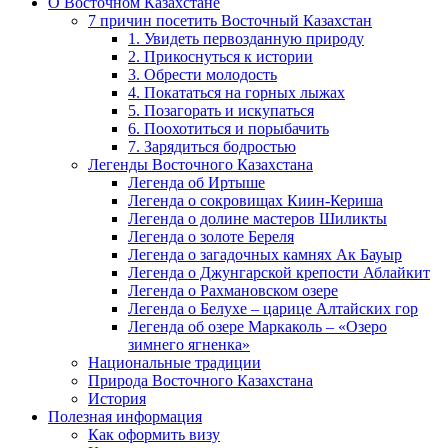
О Восточном Казахстане
7 причин посетить Восточный Казахстан
1. Увидеть первозданную природу
2. Прикоснуться к истории
3. Обрести молодость
4. Покататься на горных лыжах
5. Позагорать и искупаться
6. Поохотиться и порыбачить
7. Зарядиться бодростью
Легенды Восточного Казахстана
Легенда об Иртыше
Легенда о сокровищах Киин-Кериша
Легенда о долине мастеров Шиликты
Легенда о золоте Береля
Легенда о загадочных камнях Ак Бауыр
Легенда о Джунгарской крепости Аблайкит
Легенда о Рахмановском озере
Легенда о Белухе – царице Алтайских гор
Легенда об озере Маркаколь – «Озеро
зимнего ягненка»
Национальные традиции
Природа Восточного Казахстана
История
Полезная информация
Как оформить визу