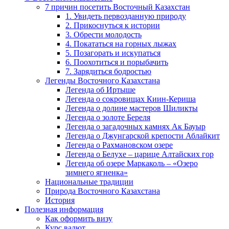
7 причин посетить Восточный Казахстан
1. Увидеть первозданную природу
2. Прикоснуться к истории
3. Обрести молодость
4. Покататься на горных лыжах
5. Позагорать и искупаться
6. Поохотиться и порыбачить
7. Зарядиться бодростью
Легенды Восточного Казахстана
Легенда об Иртыше
Легенда о сокровищах Киин-Кериша
Легенда о долине мастеров Шиликты
Легенда о золоте Береля
Легенда о загадочных камнях Ак Бауыр
Легенда о Джунгарской крепости Аблайкит
Легенда о Рахмановском озере
Легенда о Белухе – царице Алтайских гор
Легенда об озере Маркаколь – «Озеро
зимнего ягненка»
Национальные традиции
Природа Восточного Казахстана
История
Полезная информация
Как оформить визу
Курс валют