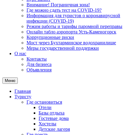
Внимание! Пограничная зона!
Где можно сдать тест на COVID-19?
Информация для туристов о коронавирусной
инфекции (COVID-19)
Режим работы и тарифы паромной переправы
Онлайн табло аэропорта Усть-Каменогорск
Коррупционные риски
Мост через Бухтарминское водохранилище
Меры государственной поддержки
О нас
Контакты
Для бизнеса
Объявления
Меню
Главная
Туристу
Где остановиться
Отели
Базы отдыха
Гостевые дома
Хостелы
Детские лагеря
Где поесть