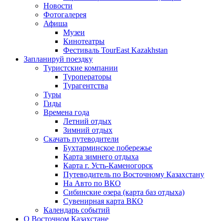
Новости
Фотогалерея
Афиша
Музеи
Кинотеатры
Фестиваль TourEast Kazakhstan
Запланируй поездку
Туристские компании
Туроператоры
Турагентства
Туры
Гиды
Времена года
Летний отдых
Зимний отдых
Скачать путеводители
Бухтарминское побережье
Карта зимнего отдыха
Карта г. Усть-Каменогорск
Путеводитель по Восточному Казахстану
На Авто по ВКО
Сибинские озера (карта баз отдыха)
Сувенирная карта ВКО
Календарь событий
О Восточном Казахстане