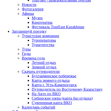
Торгово - развлекательные центры
Новости
Фотогалерея
Афиша
Музеи
Кинотеатры
Фестиваль TourEast Kazakhstan
Запланируй поездку
Туристские компании
Туроператоры
Турагентства
Туры
Гиды
Времена года
Летний отдых
Зимний отдых
Скачать путеводители
Бухтарминское побережье
Карта зимнего отдыха
Карта г. Усть-Каменогорск
Путеводитель по Восточному Казахстану
На Авто по ВКО
Сибинские озера (карта баз отдыха)
Сувенирная карта ВКО
Календарь событий