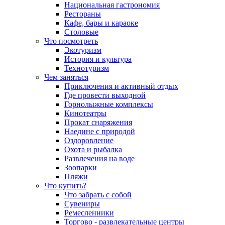
Национальная гастрономия
Рестораны
Кафе, бары и караоке
Столовые
Что посмотреть
Экотуризм
История и культура
Технотуризм
Чем заняться
Приключения и активный отдых
Где провести выходной
Горнолыжные комплексы
Кинотеатры
Прокат снаряжения
Наедине с природой
Оздоровление
Охота и рыбалка
Развлечения на воде
Зоопарки
Пляжи
Что купить?
Что забрать с собой
Сувениры
Ремесленники
Торгово - развлекательные центры