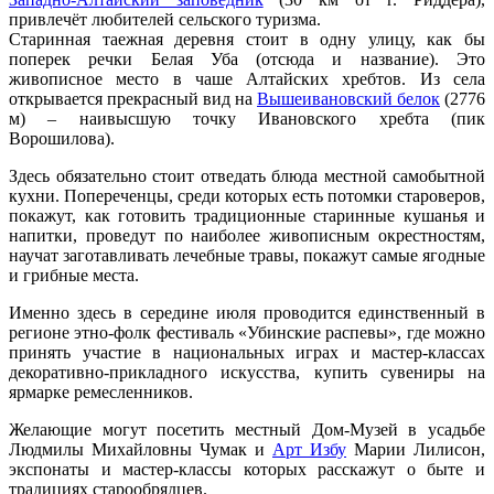
привлечёт любителей сельского туризма.
Старинная таежная деревня стоит в одну улицу, как бы
поперек речки Белая Уба (отсюда и название). Это
живописное место в чаше Алтайских хребтов. Из села
открывается прекрасный вид на
Вышеивановский белок
(2776
м) – наивысшую точку Ивановского хребта (пик
Ворошилова).
Здесь обязательно стоит отведать блюда местной самобытной
кухни. Попереченцы, среди которых есть потомки староверов,
покажут, как готовить традиционные старинные кушанья и
напитки, проведут по наиболее живописным окрестностям,
научат заготавливать лечебные травы, покажут самые ягодные
и грибные места.
Именно здесь в середине июля проводится единственный в
регионе этно-фолк фестиваль «Убинские распевы», где можно
принять участие в национальных играх и мастер-классах
декоративно-прикладного искусства, купить сувениры на
ярмарке ремесленников.
Желающие могут посетить местный Дом-Музей в усадьбе
Людмилы Михайловны Чумак и
Арт Избу
Марии Лилисон,
экспонаты и мастер-классы которых расскажут о быте и
традициях старообрядцев.