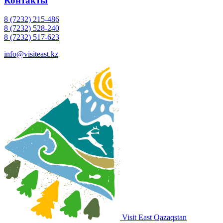
Контакты
8 (7232) 215-486
8 (7232) 528-240
8 (7232) 517-623
info@visiteast.kz
Visit East Qazaqstan