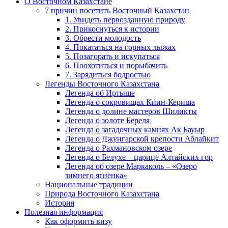
О Восточном Казахстане
7 причин посетить Восточный Казахстан
1. Увидеть первозданную природу
2. Прикоснуться к истории
3. Обрести молодость
4. Покататься на горных лыжах
5. Позагорать и искупаться
6. Поохотиться и порыбачить
7. Зарядиться бодростью
Легенды Восточного Казахстана
Легенда об Иртыше
Легенда о сокровищах Киин-Кериша
Легенда о долине мастеров Шиликты
Легенда о золоте Береля
Легенда о загадочных камнях Ак Бауыр
Легенда о Джунгарской крепости Аблайкит
Легенда о Рахмановском озере
Легенда о Белухе – царице Алтайских гор
Легенда об озере Маркаколь – «Озеро
зимнего ягненка»
Национальные традиции
Природа Восточного Казахстана
История
Полезная информация
Как оформить визу