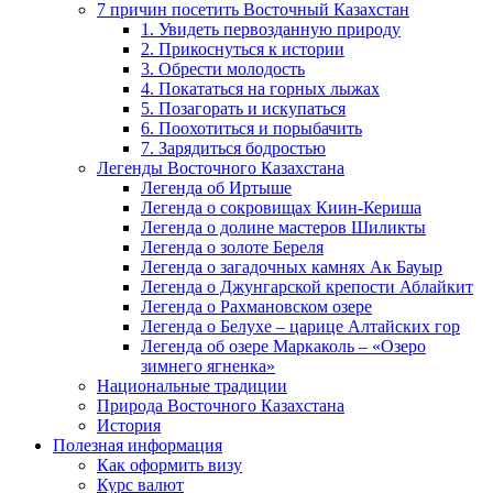
7 причин посетить Восточный Казахстан
1. Увидеть первозданную природу
2. Прикоснуться к истории
3. Обрести молодость
4. Покататься на горных лыжах
5. Позагорать и искупаться
6. Поохотиться и порыбачить
7. Зарядиться бодростью
Легенды Восточного Казахстана
Легенда об Иртыше
Легенда о сокровищах Киин-Кериша
Легенда о долине мастеров Шиликты
Легенда о золоте Береля
Легенда о загадочных камнях Ак Бауыр
Легенда о Джунгарской крепости Аблайкит
Легенда о Рахмановском озере
Легенда о Белухе – царице Алтайских гор
Легенда об озере Маркаколь – «Озеро
зимнего ягненка»
Национальные традиции
Природа Восточного Казахстана
История
Полезная информация
Как оформить визу
Курс валют