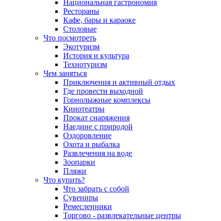
Национальная гастрономия
Рестораны
Кафе, бары и караоке
Столовые
Что посмотреть
Экотуризм
История и культура
Технотуризм
Чем заняться
Приключения и активный отдых
Где провести выходной
Горнолыжные комплексы
Кинотеатры
Прокат снаряжения
Наедине с природой
Оздоровление
Охота и рыбалка
Развлечения на воде
Зоопарки
Пляжи
Что купить?
Что забрать с собой
Сувениры
Ремесленники
Торгово - развлекательные центры