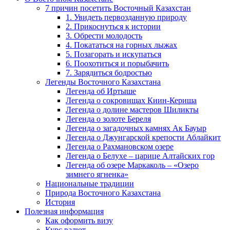
7 причин посетить Восточный Казахстан
1. Увидеть первозданную природу
2. Прикоснуться к истории
3. Обрести молодость
4. Покататься на горных лыжах
5. Позагорать и искупаться
6. Поохотиться и порыбачить
7. Зарядиться бодростью
Легенды Восточного Казахстана
Легенда об Иртыше
Легенда о сокровищах Киин-Кериша
Легенда о долине мастеров Шиликты
Легенда о золоте Береля
Легенда о загадочных камнях Ак Бауыр
Легенда о Джунгарской крепости Аблайкит
Легенда о Рахмановском озере
Легенда о Белухе – царице Алтайских гор
Легенда об озере Маркаколь – «Озеро
зимнего ягненка»
Национальные традиции
Природа Восточного Казахстана
История
Полезная информация
Как оформить визу
Курс валют