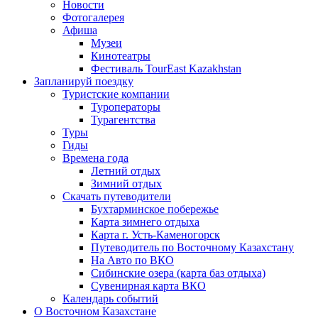
Новости
Фотогалерея
Афиша
Музеи
Кинотеатры
Фестиваль TourEast Kazakhstan
Запланируй поездку
Туристские компании
Туроператоры
Турагентства
Туры
Гиды
Времена года
Летний отдых
Зимний отдых
Скачать путеводители
Бухтарминское побережье
Карта зимнего отдыха
Карта г. Усть-Каменогорск
Путеводитель по Восточному Казахстану
На Авто по ВКО
Сибинские озера (карта баз отдыха)
Сувенирная карта ВКО
Календарь событий
О Восточном Казахстане