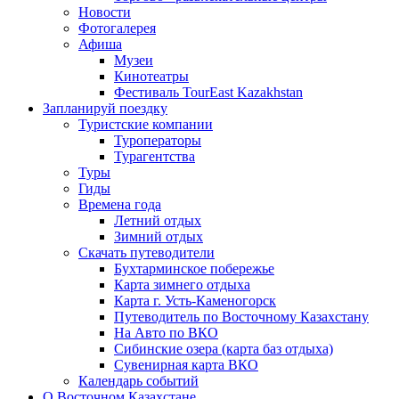
Новости
Фотогалерея
Афиша
Музеи
Кинотеатры
Фестиваль TourEast Kazakhstan
Запланируй поездку
Туристские компании
Туроператоры
Турагентства
Туры
Гиды
Времена года
Летний отдых
Зимний отдых
Скачать путеводители
Бухтарминское побережье
Карта зимнего отдыха
Карта г. Усть-Каменогорск
Путеводитель по Восточному Казахстану
На Авто по ВКО
Сибинские озера (карта баз отдыха)
Сувенирная карта ВКО
Календарь событий
О Восточном Казахстане