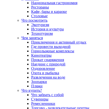
Национальная гастрономия
Рестораны
Кафе, бары и караоке
Столовые
Что посмотреть
Экотуризм
История и культура
Технотуризм
Чем заняться
Приключения и активный отдых
Где провести выходной
Горнолыжные комплексы
Кинотеатры
Прокат снаряжения
Наедине с природой
Оздоровление
Охота и рыбалка
Развлечения на воде
Зоопарки
Пляжи
Что купить?
Что забрать с собой
Сувениры
Ремесленники
Торгово - развлекательные центры