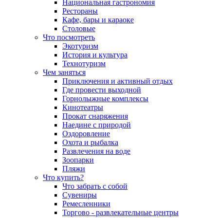
Национальная гастрономия
Рестораны
Кафе, бары и караоке
Столовые
Что посмотреть
Экотуризм
История и культура
Технотуризм
Чем заняться
Приключения и активный отдых
Где провести выходной
Горнолыжные комплексы
Кинотеатры
Прокат снаряжения
Наедине с природой
Оздоровление
Охота и рыбалка
Развлечения на воде
Зоопарки
Пляжи
Что купить?
Что забрать с собой
Сувениры
Ремесленники
Торгово - развлекательные центры