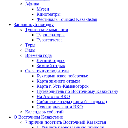
Афиша
Музеи
Кинотеатры
Фестиваль TourEast Kazakhstan
Запланируй поездку
Туристские компании
Туроператоры
Турагентства
Туры
Гиды
Времена года
Летний отдых
Зимний отдых
Скачать путеводители
Бухтарминское побережье
Карта зимнего отдыха
Карта г. Усть-Каменогорск
Путеводитель по Восточному Казахстану
На Авто по ВКО
Сибинские озера (карта баз отдыха)
Сувенирная карта ВКО
Календарь событий
О Восточном Казахстане
7 причин посетить Восточный Казахстан
1. Увидеть первозданную природу