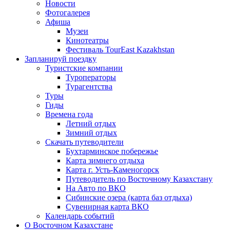
Новости
Фотогалерея
Афиша
Музеи
Кинотеатры
Фестиваль TourEast Kazakhstan
Запланируй поездку
Туристские компании
Туроператоры
Турагентства
Туры
Гиды
Времена года
Летний отдых
Зимний отдых
Скачать путеводители
Бухтарминское побережье
Карта зимнего отдыха
Карта г. Усть-Каменогорск
Путеводитель по Восточному Казахстану
На Авто по ВКО
Сибинские озера (карта баз отдыха)
Сувенирная карта ВКО
Календарь событий
О Восточном Казахстане