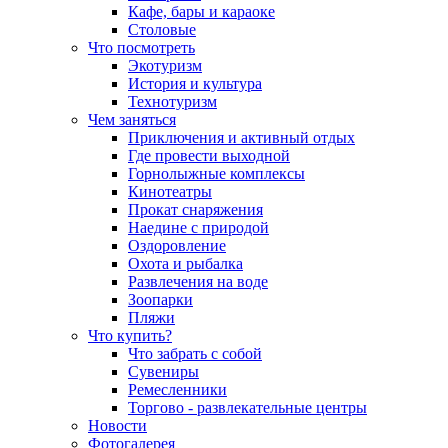
Кафе, бары и караоке
Столовые
Что посмотреть
Экотуризм
История и культура
Технотуризм
Чем заняться
Приключения и активный отдых
Где провести выходной
Горнолыжные комплексы
Кинотеатры
Прокат снаряжения
Наедине с природой
Оздоровление
Охота и рыбалка
Развлечения на воде
Зоопарки
Пляжи
Что купить?
Что забрать с собой
Сувениры
Ремесленники
Торгово - развлекательные центры
Новости
Фотогалерея