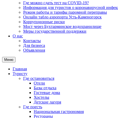
Где можно сдать тест на COVID-19?
Информация для туристов о коронавирусной инфе
Режим работы и тарифы паромной переправы
Онлайн табло аэропорта Усть-Каменогорск
Коррупционные риски
Мост через Бухтарминское водохранилище
Меры государственной поддержки
О нас
Контакты
Для бизнеса
Объявления
Меню
Главная
Туристу
Где остановиться
Отели
Базы отдыха
Гостевые дома
Хостелы
Детские лагеря
Где поесть
Национальная гастрономия
Рестораны