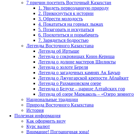
7 причин посетить Восточный Казахстан
1. Увидеть первозданную природу
2. Прикоснуться к истории
3. Обрести молодость
4. Покататься на горных лыжах
5. Позагорать и искупаться
6. Поохотиться и порыбачить
7. Зарядиться бодростью
Легенды Восточного Казахстана
Легенда об Иртыше
Легенда о сокровищах Киин-Кериша
Легенда о долине мастеров Шиликты
Легенда о золоте Береля
Легенда о загадочных камнях Ак Бауыр
Легенда о Джунгарской крепости Аблайкит
Легенда о Рахмановском озере
Легенда о Белухе – царице Алтайских гор
Легенда об озере Маркаколь – «Озеро зимнего
Национальные традиции
Природа Восточного Казахстана
История
Полезная информация
Как оформить визу
Курс валют
Внимание! Пограничная зона!