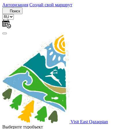
Авторизация
Создай свой маршрут
Поиск
Visit East Qazaqstan
Выберите туробъект