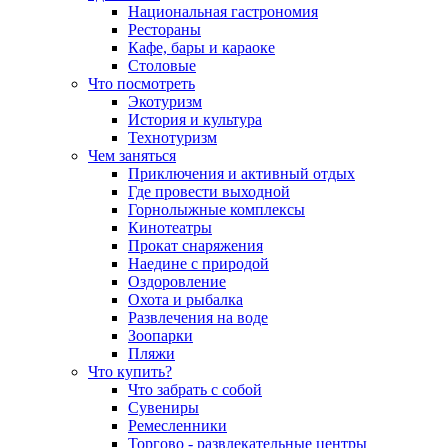
Национальная гастрономия
Рестораны
Кафе, бары и караоке
Столовые
Что посмотреть
Экотуризм
История и культура
Технотуризм
Чем заняться
Приключения и активный отдых
Где провести выходной
Горнолыжные комплексы
Кинотеатры
Прокат снаряжения
Наедине с природой
Оздоровление
Охота и рыбалка
Развлечения на воде
Зоопарки
Пляжи
Что купить?
Что забрать с собой
Сувениры
Ремесленники
Торгово - развлекательные центры