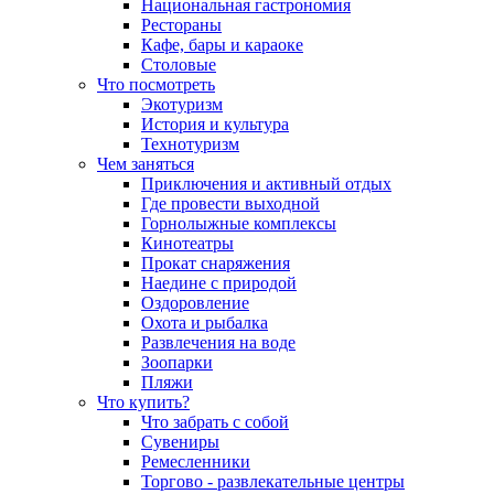
Национальная гастрономия
Рестораны
Кафе, бары и караоке
Столовые
Что посмотреть
Экотуризм
История и культура
Технотуризм
Чем заняться
Приключения и активный отдых
Где провести выходной
Горнолыжные комплексы
Кинотеатры
Прокат снаряжения
Наедине с природой
Оздоровление
Охота и рыбалка
Развлечения на воде
Зоопарки
Пляжи
Что купить?
Что забрать с собой
Сувениры
Ремесленники
Торгово - развлекательные центры