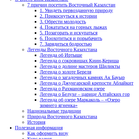
7 причин посетить Восточный Казахстан
1. Увидеть первозданную природу
2. Прикоснуться к истории
3. Обрести молодость
4. Покататься на горных лыжах
5. Позагорать и искупаться
6. Поохотиться и порыбачить
7. Зарядиться бодростью
Легенды Восточного Казахстана
Легенда об Иртыше
Легенда о сокровищах Киин-Кериша
Легенда о долине мастеров Шиликты
Легенда о золоте Береля
Легенда о загадочных камнях Ак Бауыр
Легенда о Джунгарской крепости Аблайкит
Легенда о Рахмановском озере
Легенда о Белухе – царице Алтайских гор
Легенда об озере Маркаколь – «Озеро
зимнего ягненка»
Национальные традиции
Природа Восточного Казахстана
История
Полезная информация
Как оформить визу
Курс валют