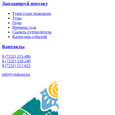
Запланируй поездку
Туристские компании
Туры
Гиды
Времена года
Скачать путеводители
Календарь событий
Контакты
8 (7232) 215-486
8 (7232) 528-240
8 (7232) 517-623
info@visiteast.kz