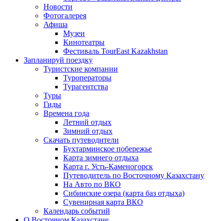
Новости
Фотогалерея
Афиша
Музеи
Кинотеатры
Фестиваль TourEast Kazakhstan
Запланируй поездку
Туристские компании
Туроператоры
Турагентства
Туры
Гиды
Времена года
Летний отдых
Зимний отдых
Скачать путеводители
Бухтарминское побережье
Карта зимнего отдыха
Карта г. Усть-Каменогорск
Путеводитель по Восточному Казахстану
На Авто по ВКО
Сибинские озера (карта баз отдыха)
Сувенирная карта ВКО
Календарь событий
О Восточном Казахстане