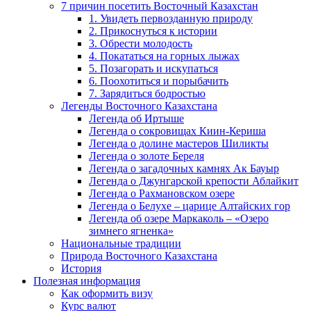
7 причин посетить Восточный Казахстан
1. Увидеть первозданную природу
2. Прикоснуться к истории
3. Обрести молодость
4. Покататься на горных лыжах
5. Позагорать и искупаться
6. Поохотиться и порыбачить
7. Зарядиться бодростью
Легенды Восточного Казахстана
Легенда об Иртыше
Легенда о сокровищах Киин-Кериша
Легенда о долине мастеров Шиликты
Легенда о золоте Береля
Легенда о загадочных камнях Ак Бауыр
Легенда о Джунгарской крепости Аблайкит
Легенда о Рахмановском озере
Легенда о Белухе – царице Алтайских гор
Легенда об озере Маркаколь – «Озеро
зимнего ягненка»
Национальные традиции
Природа Восточного Казахстана
История
Полезная информация
Как оформить визу
Курс валют